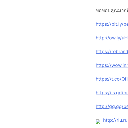
ขอขอบคุณมากท
https://bit.ly/b
http://ow.ly/
https://rebrand
https://wow.in
https://t.co/O
https://is.gd/b
http://gg.gg/b
http://rlu.