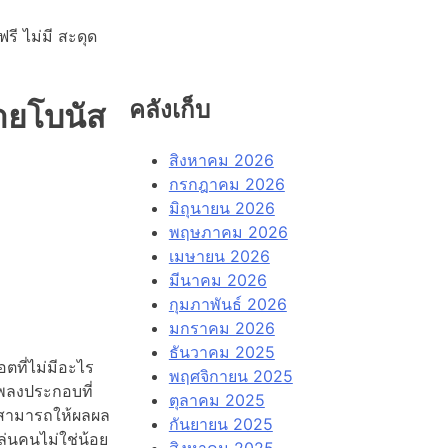
รี ไม่มี สะดุด
คลังเก็บ
่ายโบนัส
สิงหาคม 2026
กรกฎาคม 2026
มิถุนายน 2026
พฤษภาคม 2026
เมษายน 2026
มีนาคม 2026
กุมภาพันธ์ 2026
มกราคม 2026
ธันวาคม 2025
อตที่ไม่มีอะไร
พฤศจิกายน 2025
เพลงประกอบที่
ตุลาคม 2025
อตสามารถให้ผลผล
กันยายน 2025
ล่นคนไม่ใช่น้อย
สิงหาคม 2025