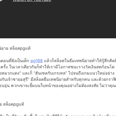
นิยาย สล็อตpgแท้
อนที่ยังเป็นเด็ก
pg168
แล้วก็สล็อตในธีมเทพนิยายทำให้รู้สึกคิ
ีกครั้ง ในเวลาเดียวกันก็ทำให้เรามีโอกาสชนะรางวัลเงินสดก้อนโต
อยหมวกแดง” และก็ “ฮันเซลกับเกรเทล” ไปจนถึงเกมแนวใหม่อย่าง “แ
กับเจ้าชายอสุรี” มีสล็อตธีมเทพนิยายสำหรับทุกคน และด้วยกราฟิกท
นอบอุ่น พวกเขาจะยิ้มบนใบหน้าของคุณอย่างไม่ต้องสงสัย ไม่ว่าคุ
ีย สล็อตpgแท้