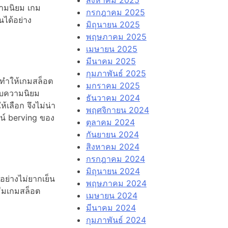
วามนิยม เกม
กรกฎาคม 2025
คนได้อย่าง
มิถุนายน 2025
พฤษภาคม 2025
เมษายน 2025
มีนาคม 2025
กุมภาพันธ์ 2025
ก ทำให้เกมสล็อต
มกราคม 2025
รับความนิยม
ธันวาคม 2024
้เลือก จึงไม่น่า
พฤศจิกายน 2024
ลน์ berving ของ
ตุลาคม 2024
กันยายน 2024
สิงหาคม 2024
กรกฎาคม 2024
มิถุนายน 2024
อย่างไม่ยากเย็น
พฤษภาคม 2024
ธีมเกมสล็อต
เมษายน 2024
มีนาคม 2024
กุมภาพันธ์ 2024