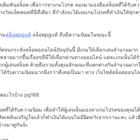
เดิมพันสล็อต เพื่อการหาเกมโปรด ลองมามองธีมสล็อตที่ได้รับค
งวัลแจ็คพอตที่นี่ที่เดียว ที่กำลังจะได้เจอเกมโปรดที่ทำเงินให้ทุก
เกม
สล็อตpgแท้
สล็อตpgแท้ ถึงมีความนิยมในขณะนี้
ดีตจนกระทั่งสล็อตออนไลน์ปัจจุบันนี้ มีเกมให้เลือกเล่นจำนวนมา
ลายมากขึ้นเรื่อยๆที่มีให้เลือกผ่านทางออนไลน์ แต่ละเกมนั้นได้
อจากผู้เล่นสล็อต ด้วยธีมรวมทั้งคุณลักษณะที่แตกต่างกันจำนวนมากให
ได้รับความนิยมมากยิ่งกว่าที่เคยเป็นมา ทาง เว็บไซต์สล็อตออนไ
อตอะไรบ้าง pg168
ตที่ได้รับความนิยม เพื่อทำให้ผู้เล่นนั้นมองหาเกมโปรดของคุณได้
ลิดเพลินเจริญใจแล้วก็ทำเงินได้แบบไม่มีผิดหวังจากเรานะคะ แล้ว
้างมาดูกันจ้ะ
ต์ pg