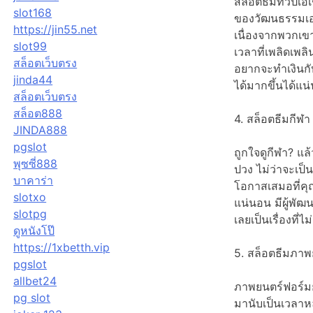
สล็อตธีมทวีปเอเช
slot168
ของวัฒนธรรมเอเ
https://jin55.net
เนื่องจากพวกเขา
slot99
เวลาที่เพลิดเพล
สล็อตเว็บตรง
อยากจะทำเงินกับ
jinda44
ได้มากขึ้นได้แน
สล็อตเว็บตรง
สล็อต888
4. สล็อตธีมกีฬา
JINDA888
pgslot
ถูกใจดูกีฬา? แล
พุซซี่888
ปวง ไม่ว่าจะเป็
บาคาร่า
โอกาสเสมอที่คุณ
slotxo
แน่นอน มีผู้พัฒน
slotpg
เลยเป็นเรื่องที่
ดูหนังโป๊
https://1xbetth.vip
5. สล็อตธีมภาพ
pgslot
allbet24
ภาพยนตร์ฟอร์มย
pg slot
มานับเป็นเวลาหล