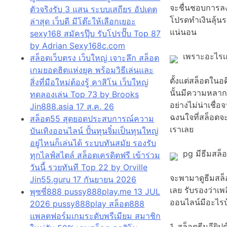
จะชื่นชอบการลง
ตัวจริงรับ 3 แสน ระบบเสถียร อัปเดต
โปรดทำเงินลุ้นรา
ล่าสุด เว็บดี มีโต๊ะให้เลือกเยอะ
แน่นอน
sexy168 สมัครปุ๊บ รับโปรปั๊บ Top 87
by Adrian Sexy168c.com
เพราะอะไร
สล็อตเว็บตรง เว็บใหญ่ เจาะลึก สล็อต
เกมยอดฮิตแห่งยุค พร้อมวิธีเล่นและ
ตั้งแต่สล็อตในอ
สิ่งที่มือใหม่ต้องรู้ คาสิโน เว็บใหญ่
นั้นมีความหลากห
ทดลองเล่น Top 73 by Brooks
อย่างไม่น่าเชื่
Jin888.asia 17 ส.ค. 26
ฉงนใจที่สล็อตจะ
สล็อต55 สุดยอดประสบการณ์ความ
เราเลย
บันเทิงออนไลน์ ปั้นทุนจิ๋มเป็นทุนใหญ่
อยู่ไหนก็เล่นได้ ระบบทันสมัย รองรับ
pg มีธีมสล็
ทุกไลฟ์สไตล์ สล็อตเครดิตฟรี เข้าร่วม
วันนี้ รวยทันที Top 22 by Orville
จะพามาดูธีมสล็อ
Jin55.guru 17 กันยายน 2026
เลย รับรองว่าเพ
พุซซี่888 pussy888play.me 13 JUL
ออนไลน์มีอะไรบ
2026 pussy888play สล็อต888
แพลตฟอร์มเกมระดับพรีเมียม สมาชิก
1. สล็อตธีมอียิป