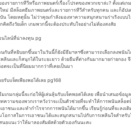
องรายการทีวีหรือภาพยนตร์เรื่องโปรดของพวกเขาล่ะ? ตั้งแต่เ
คใหม่ มีสล็อตธีมภาพยนตร์และรายการทีวีสำหรับทุกคน และก็อัปเ
ุบัน โดยเหตุนั้น ไม่ว่าคุณกำลังมองหาความสนุกสนานร่าเริงแบบไม
สึกคิดถึงวัยเด็ก เกมพวกนี้จะต้องประทับใจอย่างไม่ต้องสงสัย
นไลน์ที่น่าลงทุน pg
ือนกันที่หยิบยกขึ้นมาในวันนี้ก็ยังมีธีมฯลฯซึ่งสามารถเลือกลงพนันไ
ิดเพลินและก็สนุกได้ในระยะยาว ด้วยธีมที่ต่างกันมากมายก่ายกอง จึ
อตจะเป็นที่นิยมมากกว่าที่เคยเป็นมา
อยรับแจ็ตเพียงพอได้เลย pg168
เกมกลุ่มนี้จะก่อให้ผู้เล่นลุ้นรับแจ็คพอตได้เลย เพื่อนำเสนอข้อมูล
ทความของพวกเราหวังว่าจะเป็นตัวช่วยที่จะทำให้การพนันสล็อตนั้น
ังเอาชนะและทำกำไรจากการพนันได้มากขึ้น เรียนรู้ก่อนที่จะลงเด
เพิ่มโอกาสในการเอาชนะได้และสนุกสนานไปกับการเพลินใจสำหรับ
สนอแนะว่าให้มาลองสัมผัสด้วยตัวเองกันนะคะ