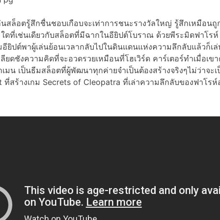
่ผู้เล่นสล็อตรู้สึกชื่นชอบเกือบจะเท่าการชนะรางวัลใหญ่ รู้สึกเหมือน
ีมใดที่เช่นเดียวกับสล็อตที่มีฉากในอียิปต์โบราณ ด้วยพีระมิดฟาโรห์
ียิปต์พาผู้เล่นย้อนเวลากลับไปในดินแดนแห่งความลึกลับแล้วก็เล่ห
กลียดชังความคิดที่จะอวดรวยเหมือนที่โฮเวิร์ด คาร์เตอร์ทำเมื่อเขา
เมน เป็นธีมสล็อตที่ผู้พัฒนาทุกค่ายจำเป็นต้องสร้างจริงๆไม่ว่าจะเ
 ที่สร้างเกม Secrets of Cleopatra ที่เล่าความลึกลับของฟาโรห์