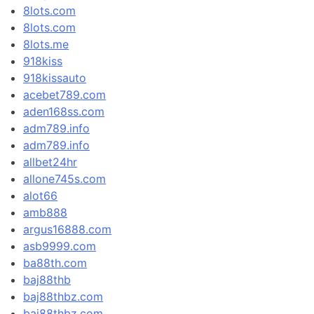
8lots.com
8lots.com
8lots.me
918kiss
918kissauto
acebet789.com
aden168ss.com
adm789.info
adm789.info
allbet24hr
allone745s.com
alot66
amb888
argus16888.com
asb9999.com
ba88th.com
baj88thb
baj88thbz.com
baj88thbz.com