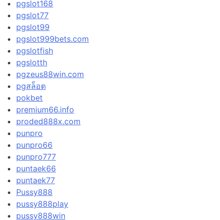
pgslot168
pgslot77
pgslot99
pgslot999bets.com
pgslotfish
pgslotth
pgzeus88win.com
pgสล็อต
pokbet
premium66.info
proded888x.com
punpro
punpro66
punpro777
puntaek66
puntaek77
Pussy888
pussy888play
pussy888win