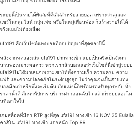
ถูกโอนเข้าบัญชีโดยไม่ต้องทำอะไรเพิ่ม
ระบบนี้เป็นรายได้พิเศษที่ดีเลิศสำหรับสายบอล เพราะว่าคุณแค่
แชร์ในกลุ่มไลน์ กลุ่มเฟซ หรือในหมู่เพื่อนพ้อง ก็สร้างรายได้ได้
จริงแบบไม่ต้องเสี่ยง
ufa191 คือเว็บไซต์แทงบอลที่ตอบปัญหาที่สุดของปีนี้
หลังจากทดลองเล่น ufa191 ปากทางเข้า แบบเป็นจริงเป็นจังมา
นานพอเหมาะพอควร พวกเรากล้าบอกเลยว่าเว็บไซต์นี้เข้าสู่ระบบ
ufa191ไม่ได้มาเล่นๆเพราะเขาให้ทั้งความเร็ว ความครบ ความ
แฟร์ และความปลอดภัยในระดับสูงสุด ไม่ว่าคุณจะเป็นสายแทง
บอลมือเก๋าหรือพึ่งจะเริ่มต้น เว็บแห่งนี้ก็พร้อมรองรับทุกระดับ ทั้ง
ราคาน้ำดี ลีกนานัปการ บริการฝากถอนฉับไว แล้วก็ระบบแอดไม่
นที่เอาใจใส่
เกมสล็อตที่มีค่า RTP สูงที่สุด ufa191 ทางเข้า 16 NOV 25 Eulalia
คาสิโน ufa191 ทางเข้า แตกหนัก Top 89