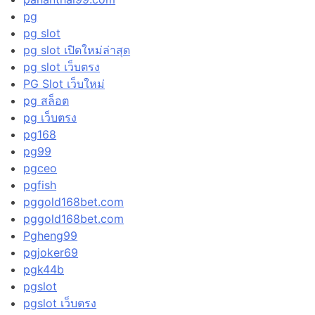
pg
pg slot
pg slot เปิดใหม่ล่าสุด
pg slot เว็บตรง
PG Slot เว็บใหม่
pg สล็อต
pg เว็บตรง
pg168
pg99
pgceo
pgfish
pggold168bet.com
pggold168bet.com
Pgheng99
pgjoker69
pgk44b
pgslot
pgslot เว็บตรง