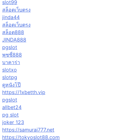
slot99
สล็อตเว็บตรง
jinda44
สล็อตเว็บตรง
สล็อต888
JINDA888
pgslot
พุซซี่888
บาคาร่า
slotxo
slotpg
ดูหนังโป๊
https://1xbetth.vip
pgslot
allbet24
pg slot
joker 123
https://samurai777.net
https://tokyoslot88.com