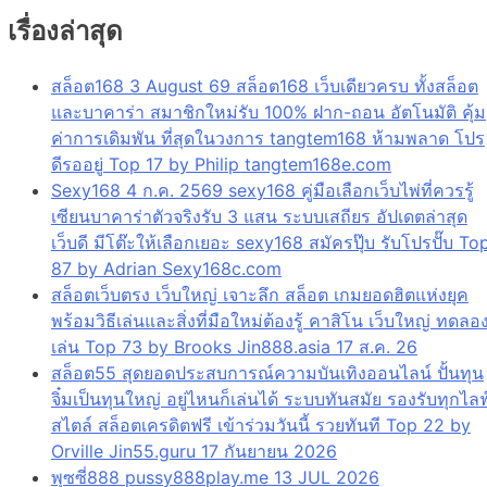
เรื่องล่าสุด
สล็อต168 3 August 69 สล็อต168 เว็บเดียวครบ ทั้งสล็อต
และบาคาร่า สมาชิกใหม่รับ 100% ฝาก-ถอน อัตโนมัติ คุ้ม
ค่าการเดิมพัน ที่สุดในวงการ tangtem168 ห้ามพลาด โปร
ดีรออยู่ Top 17 by Philip tangtem168e.com
Sexy168 4 ก.ค. 2569 sexy168 คู่มือเลือกเว็บไพ่ที่ควรรู้
เซียนบาคาร่าตัวจริงรับ 3 แสน ระบบเสถียร อัปเดตล่าสุด
เว็บดี มีโต๊ะให้เลือกเยอะ sexy168 สมัครปุ๊บ รับโปรปั๊บ To
87 by Adrian Sexy168c.com
สล็อตเว็บตรง เว็บใหญ่ เจาะลึก สล็อต เกมยอดฮิตแห่งยุค
พร้อมวิธีเล่นและสิ่งที่มือใหม่ต้องรู้ คาสิโน เว็บใหญ่ ทดลอ
เล่น Top 73 by Brooks Jin888.asia 17 ส.ค. 26
สล็อต55 สุดยอดประสบการณ์ความบันเทิงออนไลน์ ปั้นทุน
จิ๋มเป็นทุนใหญ่ อยู่ไหนก็เล่นได้ ระบบทันสมัย รองรับทุกไลฟ
สไตล์ สล็อตเครดิตฟรี เข้าร่วมวันนี้ รวยทันที Top 22 by
Orville Jin55.guru 17 กันยายน 2026
พุซซี่888 pussy888play.me 13 JUL 2026