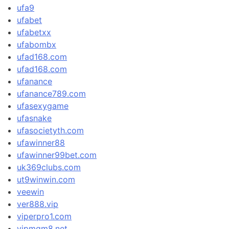
ufa9
ufabet
ufabetxx
ufabombx
ufad168.com
ufad168.com
ufanance
ufanance789.com
ufasexygame
ufasnake
ufasocietyth.com
ufawinner88
ufawinner99bet.com
uk369clubs.com
ut9winwin.com
veewin
ver888.vip
viperpro1.com
vipmgm8.net