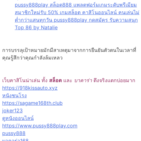
pussy888play สล็อต888 แพลตฟอร์มเกมระดับพรีเมียม
สมาชิกใหม่รับ 50% เกมสล็อต คาสิโนออนไลน์ คนเล่นไม่
ต่ำกว่าแสนทุกวัน pussy888play กดสมัคร รับความสนุก
Top 86 by Natalie
การบรรลุเป้าหมายมักมีสาเหตุมาจากการยืนยันตัวตนในเวลาที่
คุณรู้สึกว่าคุณกำลังล้มเหลว
เว็บคาสิโนน่าเล่น ทั้ง
สล็อต
และ
บาคาร่า
ตึงจริงแตกบ่อยมาก
https://918kissauto.xyz
หนังชนโรง
https://sagame168th.club
joker123
ดูหนังออนไลน์
https://www.pussy888play.com
pussy888
บาคาร่า168