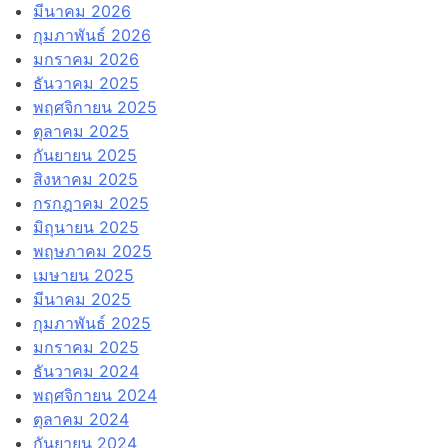
มีนาคม 2026
กุมภาพันธ์ 2026
มกราคม 2026
ธันวาคม 2025
พฤศจิกายน 2025
ตุลาคม 2025
กันยายน 2025
สิงหาคม 2025
กรกฎาคม 2025
มิถุนายน 2025
พฤษภาคม 2025
เมษายน 2025
มีนาคม 2025
กุมภาพันธ์ 2025
มกราคม 2025
ธันวาคม 2024
พฤศจิกายน 2024
ตุลาคม 2024
กันยายน 2024