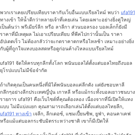
พวกเราเคยเปรียบเทียบราคากับเว็บอื่นแบบเรียลไทม์ พบว่า
ufa191
ทางเข้า ให้น้ำดีกว่าหลายเจ้าที่เคยเล่น โดยเฉพาะอย่างยิ่งคู่ใหญ่
เป็นต้นว่า พรีเมียร์ลีก หรือ ลาลีกา ส่วนบอลรอง บอลเล็กก็ยังมี
ราคาที่มีเหตุผล ไม่เอาเปรียบเทียบ ที่พีคไปกว่านั้นเป็น ราคา
อัปเดตเร็ว ไม่ต้องกลัวว่าจะกดราคาตกหรือไหลช้า เหมาะอย่างยิ่ง
กับผู้ที่ถูกใจแทงบอลสดหรือดูก่อนค้างไหลแบบเรียลไทม์
ufa191 จัดให้ครบทุกลีกทั้งโลก พนันบอลได้ตั้งแต่บอลไทยถึงบอล
ยุโรปแบบไม่มีข้อจำกัด
ถ้าเกิดคุณเป็นคนหนึ่งที่มิได้พนันบอลแค่ลีกดัง แต่ยังชอบหาลี
กลึกๆอย่างลีกประเทศญี่ปุ่น เกาหลี หรือแม้กระทั้งบอลเยาวชนบาง
รายการ ufa191 คือเว็บไซต์ที่คุณต้องลอง เนื่องจากที่นี่เปิดให้แทง
แบบ ไม่มีแบ่งแยก คุณสามารถเลือกเล่นได้ตั้งแต่บอลไทยลีก,
ufa191 ทางเข้า
เจลีก, ลีกเดอซ์, แชมเปี้ยนชิพ, ยูฟ่า, คอนคาเคฟ
หรือแม้แต่บอลกระชับมิตรระหว่างชาติ เขาก็มีเปิดให้