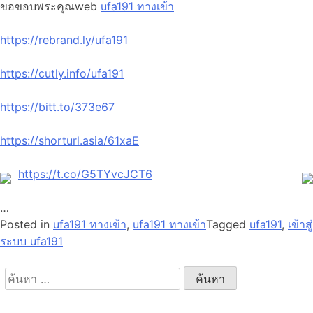
ขอขอบพระคุณweb
ufa191 ทางเข้า
https://rebrand.ly/ufa191
https://cutly.info/ufa191
https://bitt.to/373e67
https://shorturl.asia/61xaE
https://t.co/G5TYvcJCT6
…
Posted in
ufa191 ทางเข้า
,
ufa191 ทางเข้า
Tagged
ufa191
,
เข้าสู่
ระบบ ufa191
ค้นหา
สำหรับ: