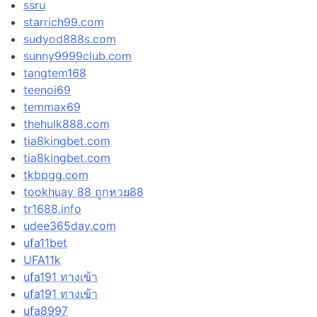
ssru
starrich99.com
sudyod888s.com
sunny9999club.com
tangtem168
teenoi69
temmax69
thehulk888.com
tia8kingbet.com
tia8kingbet.com
tkbpgg.com
tookhuay 88 ถูกหวย88
tr1688.info
udee365day.com
ufa11bet
UFA11k
ufa191 ทางเข้า
ufa191 ทางเข้า
ufa8997