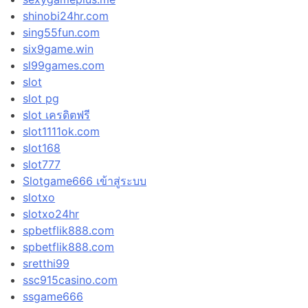
shinobi24hr.com
sing55fun.com
six9game.win
sl99games.com
slot
slot pg
slot เครดิตฟรี
slot1111ok.com
slot168
slot777
Slotgame666 เข้าสู่ระบบ
slotxo
slotxo24hr
spbetflik888.com
spbetflik888.com
sretthi99
ssc915casino.com
ssgame666