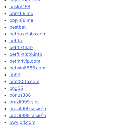
baslot168
bbp168.me
bbp168.me
bestbet
betboxclubs.com
betflix
betflixtikto
betflixtikto.info
betm4vip.com
betwin6666.com
bh99
bio285th.com
bng55
bonus888
brazil999 slot
brazil999 ทางเข้า
brazil999 ทางเข้า
bwvip4.com