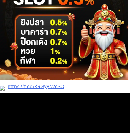
https://t.co/KRGyycVcSO