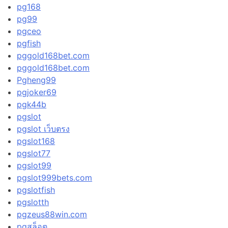
pg168
pg99
pgceo
pgfish
pggold168bet.com
pggold168bet.com
Pgheng99
pgjoker69
pgk44b
pgslot
pgslot เว็บตรง
pgslot168
pgslot77
pgslot99
pgslot999bets.com
pgslotfish
pgslotth
pgzeus88win.com
pgสล็อต