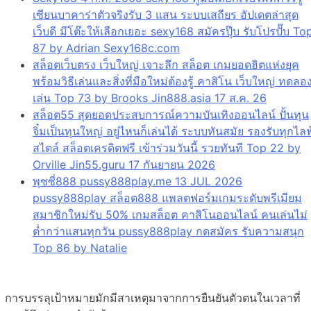
เซียนบาคาร่าตัวจริงรับ 3 แสน ระบบเสถียร อัปเดตล่าสุด
เว็บดี มีโต๊ะให้เลือกเยอะ sexy168 สมัครปุ๊บ รับโปรปั๊บ To
87 by Adrian Sexy168c.com
สล็อตเว็บตรง เว็บใหญ่ เจาะลึก สล็อต เกมยอดฮิตแห่งยุค
พร้อมวิธีเล่นและสิ่งที่มือใหม่ต้องรู้ คาสิโน เว็บใหญ่ ทดลอ
เล่น Top 73 by Brooks Jin888.asia 17 ส.ค. 26
สล็อต55 สุดยอดประสบการณ์ความบันเทิงออนไลน์ ปั้นทุน
จิ๋มเป็นทุนใหญ่ อยู่ไหนก็เล่นได้ ระบบทันสมัย รองรับทุกไลฟ
สไตล์ สล็อตเครดิตฟรี เข้าร่วมวันนี้ รวยทันที Top 22 by
Orville Jin55.guru 17 กันยายน 2026
พุซซี่888 pussy888play.me 13 JUL 2026
pussy888play สล็อต888 แพลตฟอร์มเกมระดับพรีเมียม
สมาชิกใหม่รับ 50% เกมสล็อต คาสิโนออนไลน์ คนเล่นไม่
ต่ำกว่าแสนทุกวัน pussy888play กดสมัคร รับความสนุก
Top 86 by Natalie
การบรรลุเป้าหมายมักมีสาเหตุมาจากการยืนยันตัวตนในเวลาที่