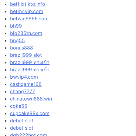
betflixtikto.info
betm4vip.com
betwin6666.com
bh99
bio285th.com
bng55
bonus888
brazil999 slot
brazil999 ทางเข้า
brazil999 ทางเข้า
bwvip4.com
cashgame168
chang7777
chinatown888.win
coke55
cupcake88x.com
debet slot
debet slot
dgb222hot.com