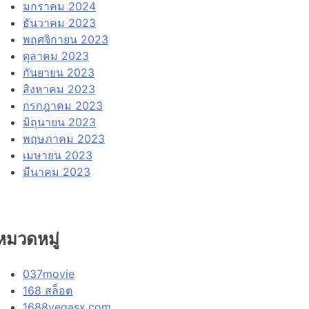
มกราคม 2024
ธันวาคม 2023
พฤศจิกายน 2023
ตุลาคม 2023
กันยายน 2023
สิงหาคม 2023
กรกฎาคม 2023
มิถุนายน 2023
พฤษภาคม 2023
เมษายน 2023
มีนาคม 2023
หมวดหมู่
037movie
168 สล็อต
1688vegasx.com