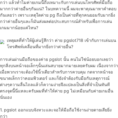
กว่า แล้วทำไมค่ายเกมนี้ถึงเหมาะกับการเล่นบนโทรศัพท์มือถือ
มากกว่าค่ายอื่นๆกันแน่? ในบทความนี้ ผมจะพาคุณมาหาคำตอบ
กันเลยว่า เพราะเหตุใดค่าย pg ถึงเป็นค่ายที่ทุกคนยอมรับมากยิ่ง
กว่าค่ายอื่นๆและก็มันส่งผลต่อประสบการณ์สำหรับเพื่อการเล่น
เกมมากน้อยแค่ไหน?
เหตุผลที่ทำให้ผู้เล่นรู้สึกว่า ค่าย pgslot718 เข้ากับการเล่นบน
โทรศัพท์เคลื่อนที่มากยิ่งกว่าค่ายอื่น?
การเล่นผ่านมือถือของค่าย pgslot นั้น คนไม่ใช่น้อยบอกเลยว่า
ทุกสิ่งบนหน้าจอเล็กๆนั้นเล่นสบายมากมายเลยครับผม เนื่องจากว่า
เมื่อพวกเราจะต้องใช้นิ้วเดียวสำหรับการควบคุม กดจากหน้าจอ
ขนาดเล็กกว่าคอมพิวเตอร์ และก็ยังจำต้องรับมือกับเหตุการณ์
ต่างๆความลื่นไถลแล้วก็ความง่ายจึงแปลงเป็นสิ่งที่จำเป็นทันที
ตรงจุดนี้นี่แหละครับผมที่ทำให้ค่าย pg ไม่เหมือนกับค่ายเกมอื่น
นั่นเอง
1. pgslot ออกแบบจังหวะและจอให้มือถือใช้งานง่ายดายเสียยิ่ง
กว่า