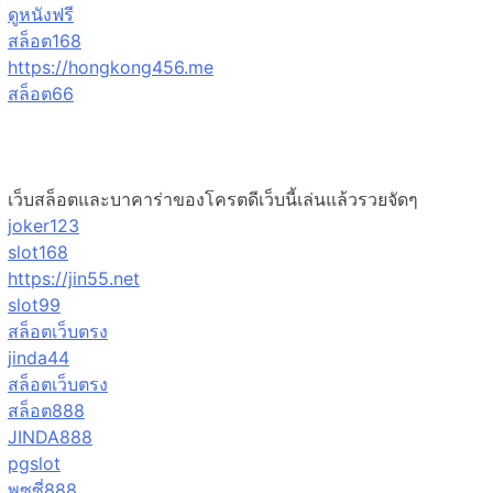
ดูหนังฟรี
สล็อต168
https://hongkong456.me
สล็อต66
เว็บสล็อตและบาคาร่าของโครตดีเว็บนี้เล่นแล้วรวยจัดๆ
joker123
slot168
https://jin55.net
slot99
สล็อตเว็บตรง
jinda44
สล็อตเว็บตรง
สล็อต888
JINDA888
pgslot
พุซซี่888