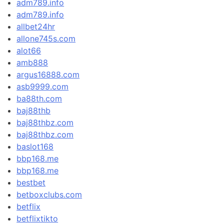
adm789.info
adm789.info
allbet24hr
allone745s.com
alot66
amb888
argus16888.com
asb9999.com
ba88th.com
baj88thb
baj88thbz.com
baj88thbz.com
baslot168
bbp168.me
bbp168.me
bestbet
betboxclubs.com
betflix
betflixtikto