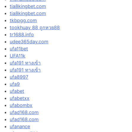
tia8kingbet.com
tia8kingbet.com
tkbpgg.com
tookhuay 88 ถูกหวย88
tr1688.info
udee365day.com
ufa11bet
UFA11k
ufa191 ทางเข้า
ufa191 ทางเข้า
ufa8997
ufa9
ufabet
ufabetxx
ufabombx
ufad168.com
ufad168.com
ufanance