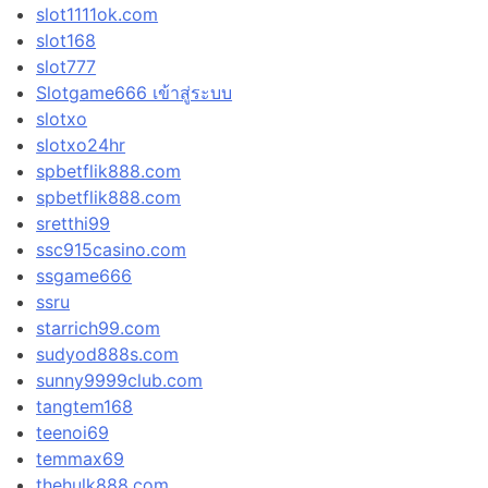
slot1111ok.com
slot168
slot777
Slotgame666 เข้าสู่ระบบ
slotxo
slotxo24hr
spbetflik888.com
spbetflik888.com
sretthi99
ssc915casino.com
ssgame666
ssru
starrich99.com
sudyod888s.com
sunny9999club.com
tangtem168
teenoi69
temmax69
thehulk888.com