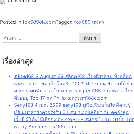
อย่างรอบด้าน
…
Posted in
fox689ok.com
Tagged
fox689 สมัคร
ค้นหา
สำหรับ:
เรื่องล่าสุด
สล็อต168 3 August 69 สล็อต168 เว็บเดียวครบ ทั้งสล็อต
และบาคาร่า สมาชิกใหม่รับ 100% ฝาก-ถอน อัตโนมัติ คุ้ม
ค่าการเดิมพัน ที่สุดในวงการ tangtem168 ห้ามพลาด โปร
ดีรออยู่ Top 17 by Philip tangtem168e.com
Sexy168 4 ก.ค. 2569 sexy168 คู่มือเลือกเว็บไพ่ที่ควรรู้
เซียนบาคาร่าตัวจริงรับ 3 แสน ระบบเสถียร อัปเดตล่าสุด
เว็บดี มีโต๊ะให้เลือกเยอะ sexy168 สมัครปุ๊บ รับโปรปั๊บ To
87 by Adrian Sexy168c.com
สล็อตเว็บตรง เว็บใหญ่ เจาะลึก สล็อต เกมยอดฮิตแห่งยุค