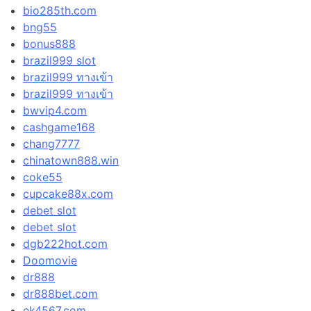
bio285th.com
bng55
bonus888
brazil999 slot
brazil999 ทางเข้า
brazil999 ทางเข้า
bwvip4.com
cashgame168
chang7777
chinatown888.win
coke55
cupcake88x.com
debet slot
debet slot
dgb222hot.com
Doomovie
dr888
dr888bet.com
ek4567.com