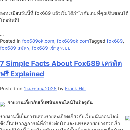
ลงทะเบียนวันนี้ที่ fox689 แล้วเริ่มได้กำไรกับเกมที่คุณชื่นชอบได้
โดยทันที!
…
Posted in
fox689ok.com
,
fox689ok.com
Tagged
fox689
,
fox689 สมัคร
,
fox689 เข้าสู่ระบบ
7 Simple Facts About Fox689 เครดิต
ฟรี Explained
Posted on
1 เมษายน 2025
by
Frank Hill
รายงานเกี่ยวกับเว็บพนันออนไลน์ในปัจจุบัน
รายงานนี้เป็นการแสดงรายละเอียดเกี่ยวกับเว็บพนันออนไลน์
ซึ่งเป็นปรากฏการณ์ที่กำลังเติบโตและแพร่หลายอย่างรวดเร็ว