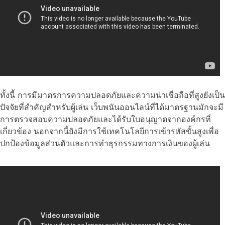
ทั้งนี้ การมีมาตรการความปลอดภัยและความน่าเชื่อถือที่สูงยังเป็น
ปัจจัยที่สำคัญสำหรับผู้เล่น เว็บพนันออนไลน์ที่ได้มาตรฐานมักจะมี
การตรวจสอบความปลอดภัยและได้รับใบอนุญาตจากองค์กรที่
เกี่ยวข้อง นอกจากนี้ยังมีการใช้เทคโนโลยีการเข้ารหัสขั้นสูงเพื่อ
ปกป้องข้อมูลส่วนตัวและการทำธุรกรรมทางการเงินของผู้เล่น