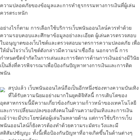
ความปลอดภัยของข้อมูลและการทำธุรกรรมทางการเงินที่ผู้เล่น
ควรตระหนัก
อย่างไรก็ตาม การเลือกใช้บริการเว็บพนันออนไลน์ควรทำด้วย
ความรอบคอบและศึกษาข้อมูลอย่างละเอียด ผู้เล่นควรตรวจสอบ
ใบอนุญาตของเว็บไซต์และตรวจสอบมาตรการความปลอดภัย เพื่อ
ให้มั่นใจว่าเว็บไซต์ดังกล่าวมีความน่าเชื่อถือ นอกจากนี้ การ
กำหนดขีดจำกัดในการเล่นและการจัดการด้านการเงินอย่างมีวินัย
เป็นสิ่งที่ควรพิจารณาเพื่อป้องกันปัญหาทางการเงินและการติด
พนัน
สรุปแล้ว เว็บพนันออนไลน์ถือเป็นอีกหนึ่งช่องทางความบันเทิง
ที่ได้รับความนิยมอย่างมากในยุคดิจิทัลนี้ การเติบโตของ
อุตสาหกรรมนี้มีความเกี่ยวข้องกับความก้าวหน้าของเทคโนโลยี
และการเปลี่ยนแปลงของสังคมในด้านความบันเทิงและการเงิน
แม้ว่าจะมีประโยชน์ต่อผู้เล่นในหลายด้าน แต่การใช้บริการเว็บ
พนันออนไลน์ก็ยังควรต้องทำด้วยความระมัดระวังและมี
สติสัมปชัญญะ ทั้งนี้เพื่อป้องกันปัญหาที่อาจเกิดขึ้นในด้านต่างๆ