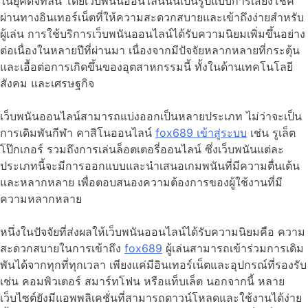
ในยุคดิจิทัลนี้ โดยเว็บพนันออนไลน์นั้นเป็นรูปแบบการเสี่ยงโชค
ผ่านทางอินเทอร์เน็ตที่ให้ความสะดวกสบายและเข้าถึงง่ายสำหรับ
ผู้เล่น การใช้บริการเว็บพนันออนไลน์ได้รับความนิยมเพิ่มขึ้นอย่าง
ต่อเนื่องในหลายปีที่ผ่านมา เนื่องจากมีปัจจัยหลากหลายที่กระตุ้น
และเอื้อต่อการเกิดขึ้นของอุตสาหกรรมนี้ ทั้งในด้านเทคโนโลยี
สังคม และเศรษฐกิจ
เว็บพนันออนไลน์สามารถแบ่งออกเป็นหลายประเภท ไม่ว่าจะเป็น
การเดิมพันกีฬา คาสิโนออนไลน์
fox689 เข้าสู่ระบบ
เช่น รูเล็ต
โป๊กเกอร์ รวมถึงการเล่นล็อตเตอรี่ออนไลน์ ซึ่งเว็บพนันแต่ละ
ประเภทนี้จะมีการออกแบบและนำเสนอเกมพนันที่มีความตื่นเต้น
และหลากหลาย เพื่อตอบสนองความต้องการของผู้ใช้งานที่มี
ความหลากหลาย
หนึ่งในปัจจัยที่ส่งผลให้เว็บพนันออนไลน์ได้รับความนิยมคือ ความ
สะดวกสบายในการเข้าถึง
fox689
ผู้เล่นสามารถเข้าร่วมการเดิม
พันได้จากทุกที่ทุกเวลา เพียงแค่มีอินเทอร์เน็ตและอุปกรณ์ที่รองรับ
เช่น คอมพิวเตอร์ สมาร์ทโฟน หรือแท็บเล็ต นอกจากนี้ หลาย
เว็บไซต์ยังมีแอพพลิเคชั่นที่สามารถดาวน์โหลดและใช้งานได้ง่าย