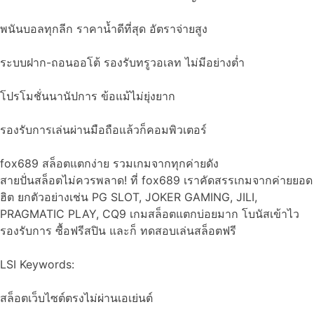
พนันบอลทุกลีก ราคาน้ำดีที่สุด อัตราจ่ายสูง
ระบบฝาก-ถอนออโต้ รองรับทรูวอเลท ไม่มีอย่างต่ำ
โปรโมชั่นนานัปการ ข้อแม้ไม่ยุ่งยาก
รองรับการเล่นผ่านมือถือแล้วก็คอมพิวเตอร์
fox689 สล็อตแตกง่าย รวมเกมจากทุกค่ายดัง
สายปั่นสล็อตไม่ควรพลาด! ที่ fox689 เราคัดสรรเกมจากค่ายยอด
ฮิต ยกตัวอย่างเช่น PG SLOT, JOKER GAMING, JILI,
PRAGMATIC PLAY, CQ9 เกมสล็อตแตกบ่อยมาก โบนัสเข้าไว
รองรับการ ซื้อฟรีสปิน และก็ ทดสอบเล่นสล็อตฟรี
LSI Keywords:
สล็อตเว็บไซต์ตรงไม่ผ่านเอเย่นต์