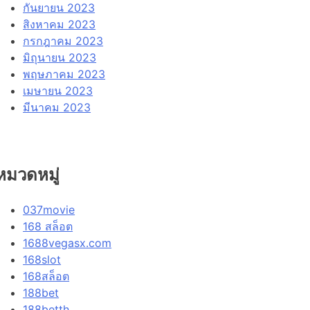
กันยายน 2023
สิงหาคม 2023
กรกฎาคม 2023
มิถุนายน 2023
พฤษภาคม 2023
เมษายน 2023
มีนาคม 2023
หมวดหมู่
037movie
168 สล็อต
1688vegasx.com
168slot
168สล็อต
188bet
188betth