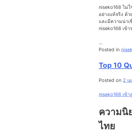
niseko168 ไม่ใ
อย่างแท้จริง ด้
และมีความน่าเชื
niseko168 เข้าร
…
Posted in
nise
Top 10 Q
Posted on
2 เ
niseko168 เข้าส
ความนิ
ไทย