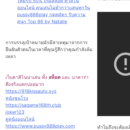
ใหม่รับ 50% เกมสล็อต คาสิโน
ออนไลน์ คนเล่นไม่ต่ำกว่าแสนทุกวัน
pussy888play กดสมัคร รับความ
สนุก Top 86 by Natalie
การบรรลุเป้าหมายมักมีสาเหตุมาจากการ
ยืนยันตัวตนในเวลาที่คุณรู้สึกว่าคุณกำลังล้ม
เหลว
เว็บคาสิโนน่าเล่น ทั้ง
สล็อต
และ
บาคาร่า
ตึงจริงแตกบ่อยมาก
https://918kissauto.xyz
หนังชนโรง
https://sagame168th.club
joker123
ดูหนังออนไลน์
https://www.pussy888play.com
ทำไมถึงจะต้องเ