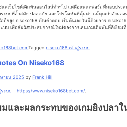
ช่แค่เว็บไซต์เดิมพันออนไลน์ทั่วๆไป แต่คือแพลตฟอร์มที่มอบประ
วยระบบที่ล้ำสมัย ปลอดภัย และโปรโมชั่นที่คุ้มค่า แม้คุณกำลังมอง
่อถือสูง niseko168 เป็นคำตอบ เริ่มต้นเลยวันนี้ด้วยการ niseko1
ะบบ เพื่อสัมผัสประสบการณ์ใหม่ของการเล่นเกมเดิมพันที่ดีเยี่ยมที
ko168bet.com
Tagged
niseko168 เข้าสู่ระบบ
uotes On Niseko168
มษายน 2025
by
Frank Hill
ู่ระบบ
–
https://www.niseko168bet.com/
.
ยมและผลกระทบของเกมยิงปลาใน