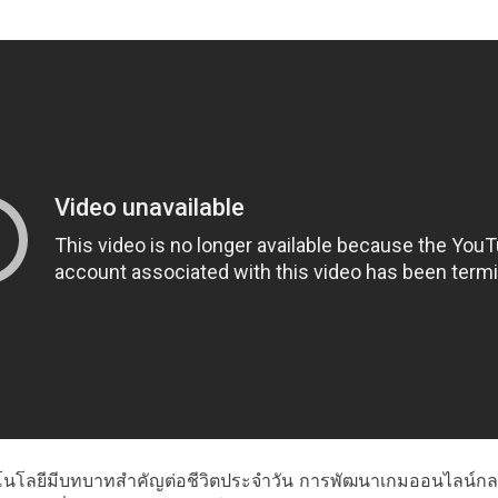
คโนโลยีมีบทบาทสำคัญต่อชีวิตประจำวัน การพัฒนาเกมออนไลน์กลา