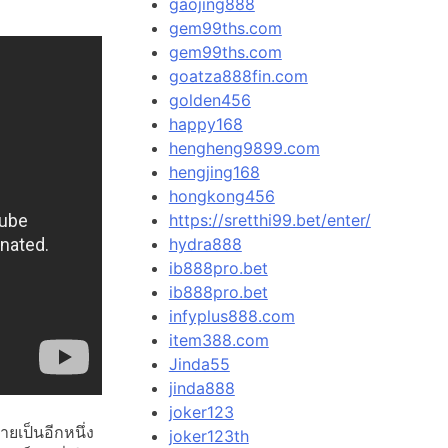
gaojing888
gem99ths.com
gem99ths.com
goatza888fin.com
golden456
happy168
hengheng9899.com
hengjing168
hongkong456
https://sretthi99.bet/enter/
hydra888
ib888pro.bet
ib888pro.bet
infyplus888.com
item388.com
Jinda55
jinda888
joker123
ยเป็นอีกหนึ่ง
joker123th