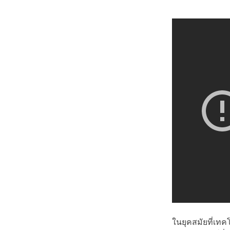
ในยุคสมัยที่เท