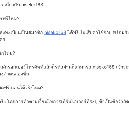
ากเกี่ยวกับ niseko168
ครฟรีไหม?
ถลงทะเบียนเป็นสมาชิก
niseko168
ได้ฟรี ไม่เสียค่าใช้จ่าย พร้อมร
ัคร
ยากไหม?
งแค่กรอกเบอร์โทรศัพท์แล้วก็รหัสผ่านก็สามารถ niseko168 เข้าระ
งตัวตนสองชั้น
ิตฟรี ถอนได้จริงไหม?
ง โดยการทำตามเงื่อนไขการเทิร์นโอเวอร์ที่ระบุ ซึ่งเป็นข้อจำกัดท