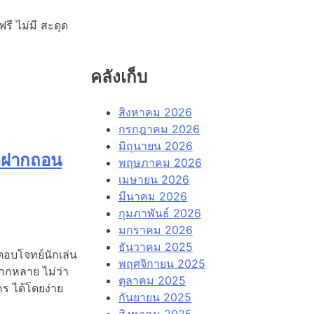
รี ไม่มี สะดุด
คลังเก็บ
สิงหาคม 2026
กรกฎาคม 2026
มิถุนายน 2026
ฬาฝากถอน
พฤษภาคม 2026
เมษายน 2026
มีนาคม 2026
กุมภาพันธ์ 2026
มกราคม 2026
ธันวาคม 2025
ตอบโจทย์นักเล่น
พฤศจิกายน 2025
ากหลาย ไม่ว่า
ตุลาคม 2025
คร ได้โดยง่าย
กันยายน 2025
สิงหาคม 2025