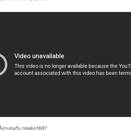
ลือกเล่นกับ niseko168?