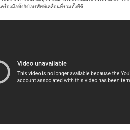
ครื่องมือทั้งยังโทรศัพท์เคลื่อนที่รวมทั้งพีซี