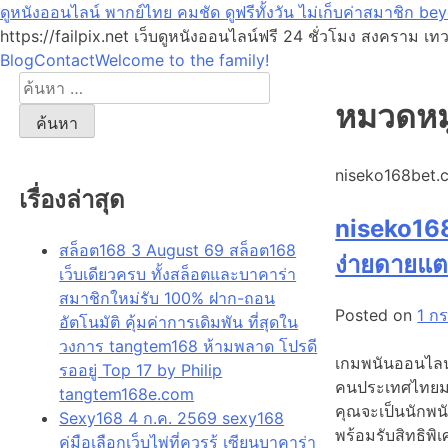
Skip
ดูหนังออนไลน์ พากย์ไทย คมชัด ดูฟรีทั้งวัน ไม่เก็บค่าสมาชิก be
to
https://failpix.net เว็บดูหนังออนไลน์ฟรี 24 ชั่วโมง สงคราม เทวด
content
Blog
Contact
Welcome to the family!
ค้นหา
สำหรับ:
หมวดหมู
niseko168bet.
เรื่องล่าสุด
niseko168
สล็อต168 3 August 69 สล็อต168
ง่ายดายแต
เว็บเดียวครบ ทั้งสล็อตและบาคาร่า
สมาชิกใหม่รับ 100% ฝาก-ถอน
Posted on
1 ก
อัตโนมัติ คุ้มค่าการเดิมพัน ที่สุดใน
วงการ tangtem168 ห้ามพลาด โปรดี
เกมพนันออนไลน์
รออยู่ Top 17 by Philip
คนประเทศไทยมาก
tangtem168e.com
คุณจะเป็นนักพนั
Sexy168 4 ก.ค. 2569 sexy168
พร้อมรับสิทธิพิ
คู่มือเลือกเว็บไพ่ที่ควรรู้ เซียนบาคาร่า