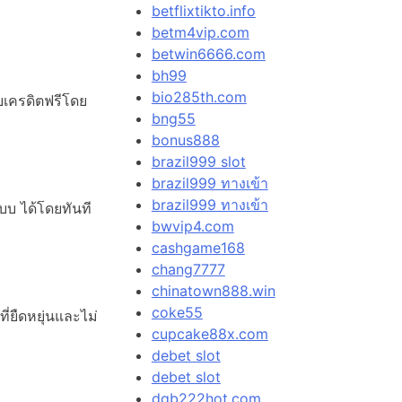
betflixtikto.info
betm4vip.com
betwin6666.com
bh99
bio285th.com
ับเครดิตฟรีโดย
bng55
bonus888
brazil999 slot
brazil999 ทางเข้า
brazil999 ทางเข้า
บบ ได้โดยทันที
bwvip4.com
cashgame168
chang7777
chinatown888.win
coke55
ี่ยืดหยุ่นและไม่
cupcake88x.com
debet slot
debet slot
dgb222hot.com