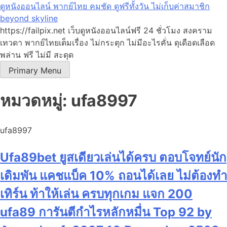
Skip
ดูหนังออนไลน์ พากย์ไทย คมชัด ดูฟรีทั้งวัน ไม่เก็บค่าสมาชิก
to
beyond skyline
content
https://failpix.net เว็บดูหนังออนไลน์ฟรี 24 ชั่วโมง สงคราม
เทวดา พากย์ไทยเต็มเรื่อง ไม่กระตุก ไม่มีอะไรคั่น ดุเดือดเลือด
พล่าน ฟรี ไม่มี สะดุด
Primary Menu
หมวดหมู่:
ufa8997
ufa8997
Ufa89bet ยูสเดียวเล่นได้ครบ ตอบโจทย์นัก
เดิมพัน แคชแบ็ค 10% ถอนได้เลย ไม่ต้องทำ
เทิร์น ท้าให้เล่น ครบทุกเกม แจก 200
ufa89 การันตีกำไรหลักหมื่น Top 92 by