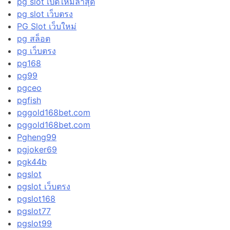
pg slot เปิดใหม่ล่าสุด
pg slot เว็บตรง
PG Slot เว็บใหม่
pg สล็อต
pg เว็บตรง
pg168
pg99
pgceo
pgfish
pggold168bet.com
pggold168bet.com
Pgheng99
pgjoker69
pgk44b
pgslot
pgslot เว็บตรง
pgslot168
pgslot77
pgslot99