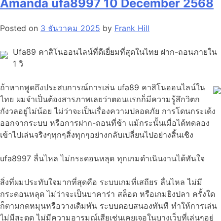
Amanda ufa8997 10 December 2568
Posted on
3 ธันวาคม 2025
by
Frank Hill
Ufa89 คาสิโนออนไลน์ที่ดีเยี่ยมที่สุดในไทย ฝาก-ถอนภายใน
1 วิ
ถ้าหากพูดถึงประสบการณ์การเล่น ufa89 คาสิโนออนไลน์ใน
ไทย ผมจำเป็นต้องสารภาพเลยว่าตอนแรกก็มีความรู้สึกวิตก
กังวลอยู่ไม่น้อย ไม่ว่าจะเป็นเรื่องความปลอดภัย การโดนกระเด้ง
ออกจากระบบ หรือการฝาก-ถอนที่ช้า แม้กระนั้นเมื่อได้ทดลอง
เข้าไปเล่นจริงๆทุกๆสิ่งทุกๆอย่างกลับเปลี่ยนไปอย่างสิ้นเชิง
ufa8997 ลื่นไหล ไม่กระดอนหลุด ทุกเกมดำเนินงานได้ทันใจ
สิ่งที่ผมประทับใจมากที่สุดคือ ระบบเกมที่เสถียร ลื่นไหล ไม่มี
กระดอนหลุด ไม่ว่าจะเป็นบาคาร่า สล็อต หรือเกมยิงปลา ครั้งใด
ก็ตามกดหมุนหรือวางเดิมพัน ระบบตอบสนองทันที ทำให้การเล่น
ไม่มีสะดุด ไม่มีความอารมณ์เสียเช่นเคยเจอในบางเว็บที่เล่นๆอยู่