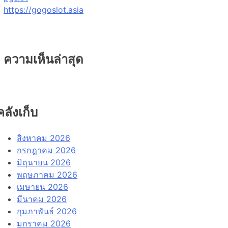
https://gogoslot.asia
ความเห็นล่าสุด
คลังเก็บ
สิงหาคม 2026
กรกฎาคม 2026
มิถุนายน 2026
พฤษภาคม 2026
เมษายน 2026
มีนาคม 2026
กุมภาพันธ์ 2026
มกราคม 2026