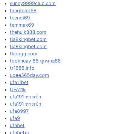
sunny9999club.com
tangtem168
teenoi69
temmax69
thehulk888.com
tia8kingbet.com
tia8kingbet.com
tkbpgg.com
tookhuay 88 ถูกหวย88
tr1688.info
udee365day.com
ufa11bet
UFA11k
ufa191 ทางเข้า
ufa191 ทางเข้า
ufa8997
ufa9
ufabet
ufabetxx