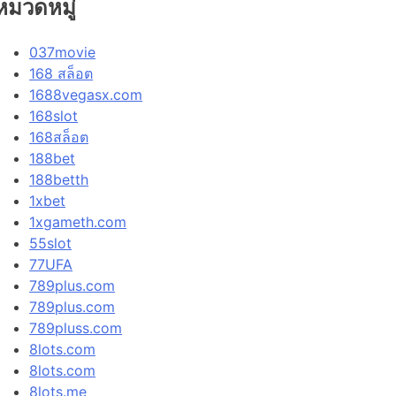
หมวดหมู่
037movie
168 สล็อต
1688vegasx.com
168slot
168สล็อต
188bet
188betth
1xbet
1xgameth.com
55slot
77UFA
789plus.com
789plus.com
789pluss.com
8lots.com
8lots.com
8lots.me