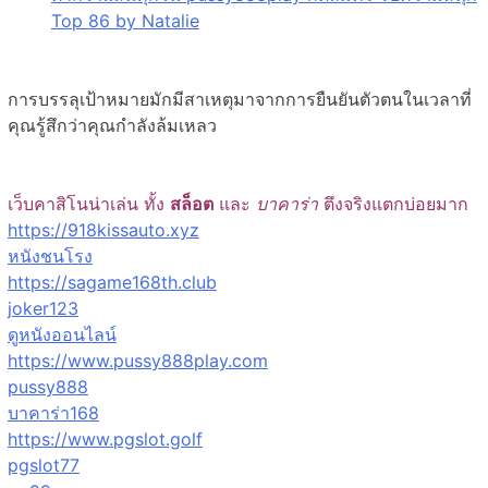
Top 86 by Natalie
การบรรลุเป้าหมายมักมีสาเหตุมาจากการยืนยันตัวตนในเวลาที่
คุณรู้สึกว่าคุณกำลังล้มเหลว
เว็บคาสิโนน่าเล่น ทั้ง
สล็อต
และ
บาคาร่า
ตึงจริงแตกบ่อยมาก
https://918kissauto.xyz
หนังชนโรง
https://sagame168th.club
joker123
ดูหนังออนไลน์
https://www.pussy888play.com
pussy888
บาคาร่า168
https://www.pgslot.golf
pgslot77