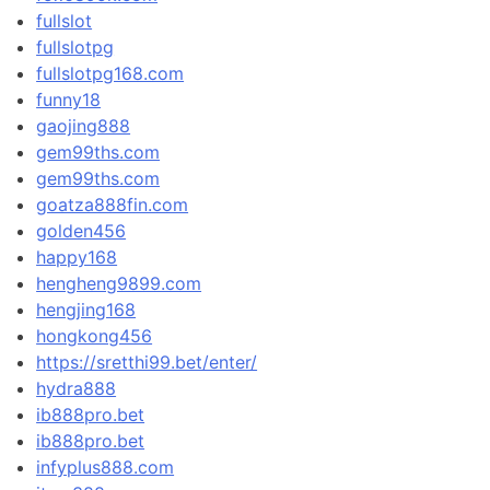
fullslot
fullslotpg
fullslotpg168.com
funny18
gaojing888
gem99ths.com
gem99ths.com
goatza888fin.com
golden456
happy168
hengheng9899.com
hengjing168
hongkong456
https://sretthi99.bet/enter/
hydra888
ib888pro.bet
ib888pro.bet
infyplus888.com