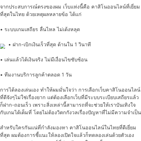
จากประสบการณ์ตรงของผม เว็บแห่งนี้คือ คาสิโนออนไลน์ที่เยี่ยม
ที่สุดในไทย ด้วยเหตุผลหลายข้อ ได้แก่
• ระบบเกมเสถียร ลื่นไหล ไม่เด้งหลุด
• ฝาก-เบิกเงินเร็วที่สุด ด้านใน 1 วินาที
• เล่นแล้วได้เงินจริง ไม่มีเงื่อนไขซับซ้อน
• ทีมงานบริการลูกค้าตลอด 1 วัน
การได้ลองเล่นเอง ทำให้ผมมั่นใจว่า การเลือกเว็บคาสิโนออนไลน์
ที่ดีจังๆไม่ใช่เรื่องยาก แต่ต้องเลือกเว็บที่มีระบบระเบียบเสถียรแล้ว
ก็ฝาก-ถอนเร็ว เพราะสิ่งเหล่านี้สามารถที่จะช่วยให้เราบันเทิงใจ
กับเกมได้เต็มที่ โดยไม่ต้องวิตกกังวลเรื่องปัญหาที่ไม่มีความจำเป็น
สำหรับใครกันแน่ที่กำลังมองหา คาสิโนออนไลน์ในไทยที่ดีเยี่ยม
ที่สุด ผมต้องการชี้แนะให้ลองเปิดใจแล้วก็ทดลองเล่นด้วยตัวเอง