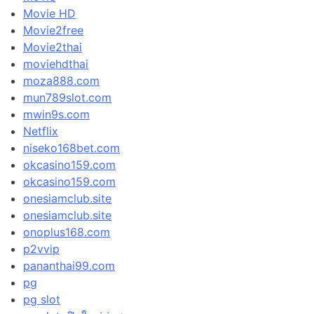
Movie HD
Movie2free
Movie2thai
moviehdthai
moza888.com
mun789slot.com
mwin9s.com
Netflix
niseko168bet.com
okcasino159.com
okcasino159.com
onesiamclub.site
onesiamclub.site
onoplus168.com
p2vvip
pananthai99.com
pg
pg slot