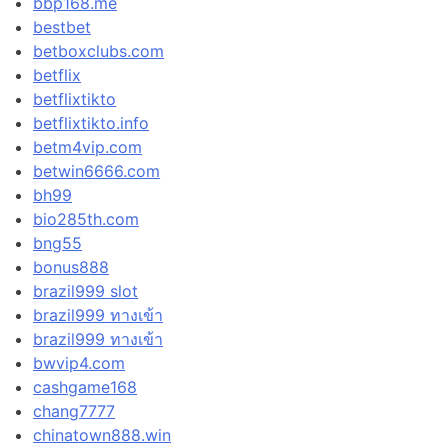
bbp168.me
bestbet
betboxclubs.com
betflix
betflixtikto
betflixtikto.info
betm4vip.com
betwin6666.com
bh99
bio285th.com
bng55
bonus888
brazil999 slot
brazil999 ทางเข้า
brazil999 ทางเข้า
bwvip4.com
cashgame168
chang7777
chinatown888.win