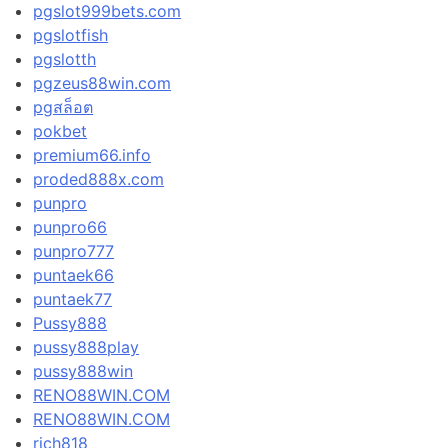
pgslot999bets.com
pgslotfish
pgslotth
pgzeus88win.com
pgสล็อต
pokbet
premium66.info
proded888x.com
punpro
punpro66
punpro777
puntaek66
puntaek77
Pussy888
pussy888play
pussy888win
RENO88WIN.COM
RENO88WIN.COM
rich818