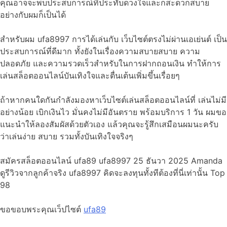
คุณอาจจะพบประสบการณ์ที่ประทับดวงใจและก็สะดวกสบาย
อย่างกับผมก็เป็นได้
สำหรับผม ufa8997 การได้เล่นกับ เว็บไซต์ตรงไม่ผ่านเอเย่นต์ เป็น
ประสบการณ์ที่ดีมาก ทั้งยังในเรื่องความสบายสบาย ความ
ปลอดภัย และความรวดเร็วสำหรับในการฝากถอนเงิน ทำให้การ
เล่นสล็อตออนไลน์บันเทิงใจและตื่นเต้นเพิ่มขึ้นเรื่อยๆ
ถ้าหากคนใดกันกำลังมองหาเว็บไซต์เล่นสล็อตออนไลน์ที่ เล่นไม่มี
อย่างน้อย เบิกเงินไว มั่นคงไม่มีอันตราย พร้อมบริการ 1 วัน ผมขอ
แนะนำให้ลองสัมผัสด้วยตัวเอง แล้วคุณจะรู้สึกเสมือนผมนะครับ
ว่าเล่นง่าย สบาย รวมทั้งบันเทิงใจจริงๆ
สมัครสล็อตออนไลน์ ufa89 ufa8997 25 ธันวา 2025 Amanda
ดูรีวิวจากลูกค้าจริง ufa8997 คิดจะลงทุนทั้งทีต้องที่นี่เท่านั้น Top
98
ขอขอบพระคุณเว็ปไซต์
ufa89