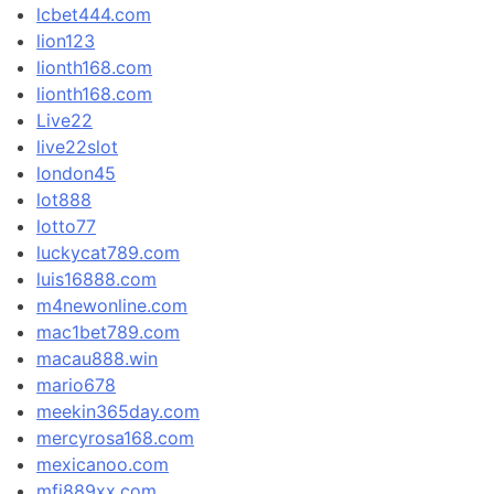
lcbet444.com
lion123
lionth168.com
lionth168.com
Live22
live22slot
london45
lot888
lotto77
luckycat789.com
luis16888.com
m4newonline.com
mac1bet789.com
macau888.win
mario678
meekin365day.com
mercyrosa168.com
mexicanoo.com
mfj889xx.com