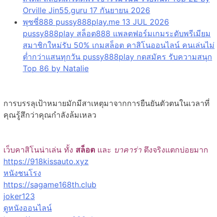
Orville Jin55.guru 17 กันยายน 2026
พุซซี่888 pussy888play.me 13 JUL 2026
pussy888play สล็อต888 แพลตฟอร์มเกมระดับพรีเมียม
สมาชิกใหม่รับ 50% เกมสล็อต คาสิโนออนไลน์ คนเล่นไม่
ต่ำกว่าแสนทุกวัน pussy888play กดสมัคร รับความสนุก
Top 86 by Natalie
การบรรลุเป้าหมายมักมีสาเหตุมาจากการยืนยันตัวตนในเวลาที่
คุณรู้สึกว่าคุณกำลังล้มเหลว
เว็บคาสิโนน่าเล่น ทั้ง
สล็อต
และ
บาคาร่า
ตึงจริงแตกบ่อยมาก
https://918kissauto.xyz
หนังชนโรง
https://sagame168th.club
joker123
ดูหนังออนไลน์