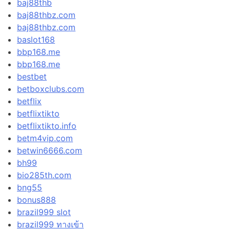
baj88thb
baj88thbz.com
baj88thbz.com
baslot168
bbp168.me
bbp168.me
bestbet
betboxclubs.com
betflix
betflixtikto
betflixtikto.info
betm4vip.com
betwin6666.com
bh99
bio285th.com
bng55
bonus888
brazil999 slot
brazil999 ทางเข้า