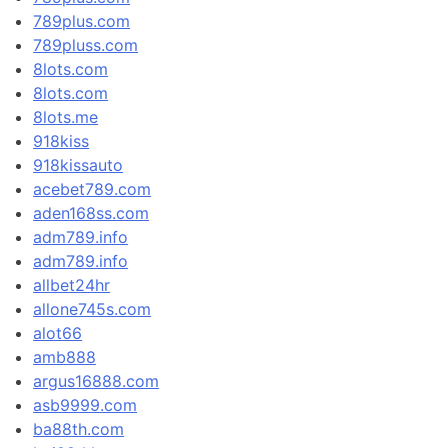
789plus.com
789pluss.com
8lots.com
8lots.com
8lots.me
918kiss
918kissauto
acebet789.com
aden168ss.com
adm789.info
adm789.info
allbet24hr
allone745s.com
alot66
amb888
argus16888.com
asb9999.com
ba88th.com