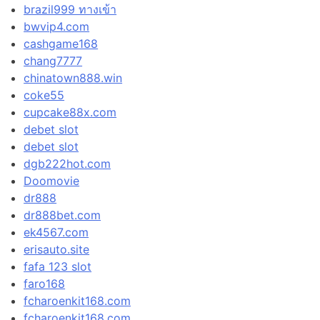
brazil999 ทางเข้า
bwvip4.com
cashgame168
chang7777
chinatown888.win
coke55
cupcake88x.com
debet slot
debet slot
dgb222hot.com
Doomovie
dr888
dr888bet.com
ek4567.com
erisauto.site
fafa 123 slot
faro168
fcharoenkit168.com
fcharoenkit168.com