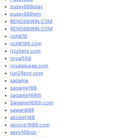
pussy888play
pussy888win
RENO88WIN.COM
RENO88WIN.COM
rich818
rich8188.com
rizzbetx.com
royal558
royaleluxee.com
run24pro.com
sagame
sagame168
sagame168th
Sagame168th.com
sawan888
sbobet168
sbotop1688.com
sexy168vip