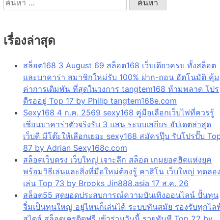
สำหรับ:
เรื่องล่าสุด
สล็อต168 3 August 69 สล็อต168 เว็บเดียวครบ ทั้งสล็อต
และบาคาร่า สมาชิกใหม่รับ 100% ฝาก-ถอน อัตโนมัติ คุ้ม
ค่าการเดิมพัน ที่สุดในวงการ tangtem168 ห้ามพลาด โปร
ดีรออยู่ Top 17 by Philip tangtem168e.com
Sexy168 4 ก.ค. 2569 sexy168 คู่มือเลือกเว็บไพ่ที่ควรรู้
เซียนบาคาร่าตัวจริงรับ 3 แสน ระบบเสถียร อัปเดตล่าสุด
เว็บดี มีโต๊ะให้เลือกเยอะ sexy168 สมัครปุ๊บ รับโปรปั๊บ To
87 by Adrian Sexy168c.com
สล็อตเว็บตรง เว็บใหญ่ เจาะลึก สล็อต เกมยอดฮิตแห่งยุค
พร้อมวิธีเล่นและสิ่งที่มือใหม่ต้องรู้ คาสิโน เว็บใหญ่ ทดลอ
เล่น Top 73 by Brooks Jin888.asia 17 ส.ค. 26
สล็อต55 สุดยอดประสบการณ์ความบันเทิงออนไลน์ ปั้นทุน
จิ๋มเป็นทุนใหญ่ อยู่ไหนก็เล่นได้ ระบบทันสมัย รองรับทุกไลฟ
สไตล์ สล็อตเครดิตฟรี เข้าร่วมวันนี้ รวยทันที Top 22 by