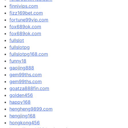
finnivips.com
fizz169bet.com
fortune99vip.com
fox689ok.com
fox689ok.com
fullslot
fullslotpg
fullslotpg168.com
funny18
gaojing888
gem99ths.com
gem99ths.com
goatza888fin.com
golden456
happy168
hengheng9899.com
hengjing168
hongkong456