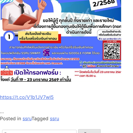
https://t.co/V1b1JV7wI5
…
Posted in
ssru
Tagged
ssru
ค้นหา