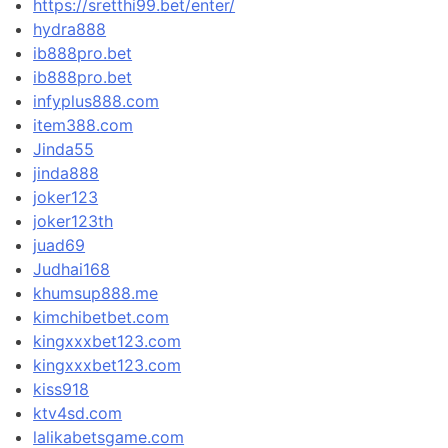
https://sretthi99.bet/enter/
hydra888
ib888pro.bet
ib888pro.bet
infyplus888.com
item388.com
Jinda55
jinda888
joker123
joker123th
juad69
Judhai168
khumsup888.me
kimchibetbet.com
kingxxxbet123.com
kingxxxbet123.com
kiss918
ktv4sd.com
lalikabetsgame.com