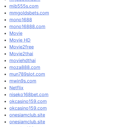
mib555s.com
mmgoldsbets.com
mono1688
mono16888.com
Movie
Movie HD
Movie2free
Movie2thai
moviehdthai
moza888.com
mun789slot.com
mwin9s.com
Netflix
niseko168bet.com
okcasino159.com
okcasino159.com
onesiamclub.site
onesiamclub.site