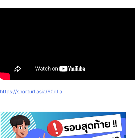
https://shorturl.asia/60qLa