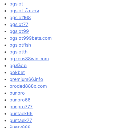
pgslot
pgslot เว็บตรง
pgslot168
pgslot77
pgslot99
pgslot999bets.com
pgslotfish
pgslotth
pgzeus88win.com
pgสล็อต
pokbet
premium66.info
proded888x.com
punpro
punpro66
punpro777
puntaek66
puntaek77
Pussy888