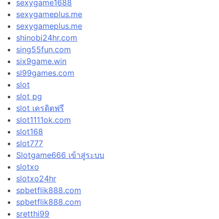
sexygame1688
sexygameplus.me
sexygameplus.me
shinobi24hr.com
sing55fun.com
six9game.win
sl99games.com
slot
slot pg
slot เครดิตฟรี
slot1111ok.com
slot168
slot777
Slotgame666 เข้าสู่ระบบ
slotxo
slotxo24hr
spbetflik888.com
spbetflik888.com
sretthi99