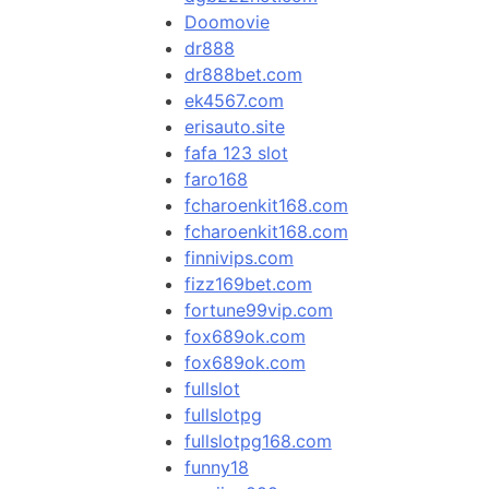
Doomovie
dr888
dr888bet.com
ek4567.com
erisauto.site
fafa 123 slot
faro168
fcharoenkit168.com
fcharoenkit168.com
finnivips.com
fizz169bet.com
fortune99vip.com
fox689ok.com
fox689ok.com
fullslot
fullslotpg
fullslotpg168.com
funny18