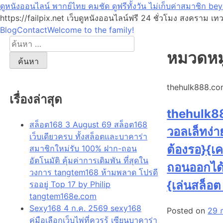
Skip
ดูหนังออนไลน์ พากย์ไทย คมชัด ดูฟรีทั้งวัน ไม่เก็บค่าสมาชิก be
to
https://failpix.net เว็บดูหนังออนไลน์ฟรี 24 ชั่วโมง สงคราม เทวด
content
Blog
Contact
Welcome to the family!
ค้นหา
สำหรับ:
หมวดหมู
thehulk888.c
เรื่องล่าสุด
thehulk88
สล็อต168 3 August 69 สล็อต168
วอลเล็ทง่า
เว็บเดียวครบ ทั้งสล็อตและบาคาร่า
ต้องรอ}{เค
สมาชิกใหม่รับ 100% ฝาก-ถอน
อัตโนมัติ คุ้มค่าการเดิมพัน ที่สุดใน
ถอนออกได้
วงการ tangtem168 ห้ามพลาด โปรดี
{เล่นสล็อ
รออยู่ Top 17 by Philip
tangtem168e.com
Sexy168 4 ก.ค. 2569 sexy168
Posted on
29 
คู่มือเลือกเว็บไพ่ที่ควรรู้ เซียนบาคาร่า