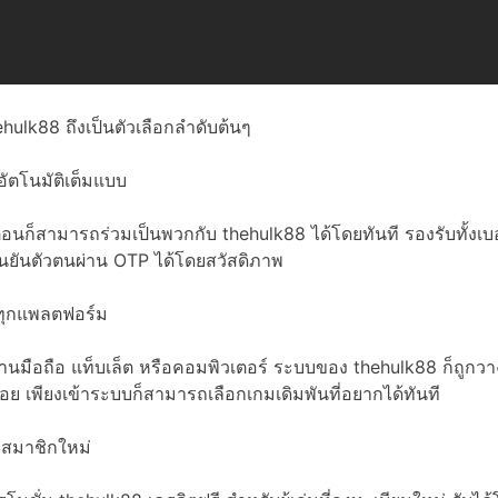
hulk88 ถึงเป็นตัวเลือกลำดับต้นๆ
อัตโนมัติเต็มแบบ
ั้นตอนก็สามารถร่วมเป็นพวกกับ thehulk88 ได้โดยทันที รองรับทั้งเ
ยืนยันตัวตนผ่าน OTP ได้โดยสวัสดิภาพ
้ทุกแพลตฟอร์ม
ผ่านมือถือ แท็บเล็ต หรือคอมพิวเตอร์ ระบบของ thehulk88 ก็ถูกว
้สอย เพียงเข้าระบบก็สามารถเลือกเกมเดิมพันที่อยากได้ทันที
บสมาชิกใหม่