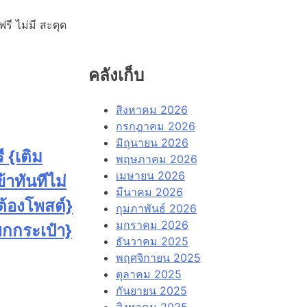
รี ไม่มี สะดุด
คลังเก็บ
สิงหาคม 2026
กรกฎาคม 2026
มิถุนายน 2026
 {เติม
พฤษภาคม 2026
เมษายน 2026
้าทันทีไม่
มีนาคม 2026
่ต้องโพสต์}
กุมภาพันธ์ 2026
มกราคม 2026
ยกกระเป๋า}
ธันวาคม 2025
พฤศจิกายน 2025
ตุลาคม 2025
กันยายน 2025
สิงหาคม 2025