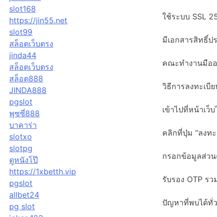
slot168
ใช้ระบบ SSL 25
https://jin55.net
slot99
มีเอกสารสิทธิ
สล็อตเว็บตรง
jinda44
คณะทำงานมืออา
สล็อตเว็บตรง
สล็อต888
วิธีการลงทะเบี
JINDA888
pgslot
เข้าไปที่หน้าเว
พุซซี่888
บาคาร่า
คลิกที่ปุ่ม “ลง
slotxo
slotpg
กรอกข้อมูลส่วนต
ดูหนังโป๊
https://1xbetth.vip
รับรอง OTP รวมทั
pgslot
allbet24
ปัญหาที่พบได้ทั
pg slot