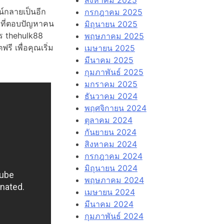
น์กลายเป็นอีก
กรกฎาคม 2025
มที่ตอบปัญหาคน
มิถุนายน 2025
าร thehulk88
พฤษภาคม 2025
ี เพื่อคุณเริ่ม
เมษายน 2025
มีนาคม 2025
กุมภาพันธ์ 2025
มกราคม 2025
ธันวาคม 2024
พฤศจิกายน 2024
ตุลาคม 2024
กันยายน 2024
สิงหาคม 2024
กรกฎาคม 2024
มิถุนายน 2024
พฤษภาคม 2024
เมษายน 2024
มีนาคม 2024
กุมภาพันธ์ 2024