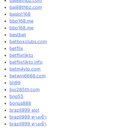
baj88thbz.com
baj88thbz.com
baslot168
bbp168.me
bbp168.me
bestbet
betboxclubs.com
betflix
betflixtikto
betflixtikto.info
betm4vip.com
betwin6666.com
bh99
bio285th.com
bng55
bonus888
brazil999 slot
brazil999 ทางเข้า
brazil999 ทางเข้า