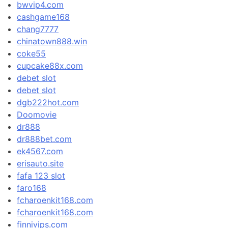
bwvip4.com
cashgame168
chang7777
chinatown888.win
coke55
cupcake88x.com
debet slot
debet slot
dgb222hot.com
Doomovie
dr888
dr888bet.com
ek4567.com
erisauto.site
fafa 123 slot
faro168
fcharoenkit168.com
fcharoenkit168.com
finnivips.com