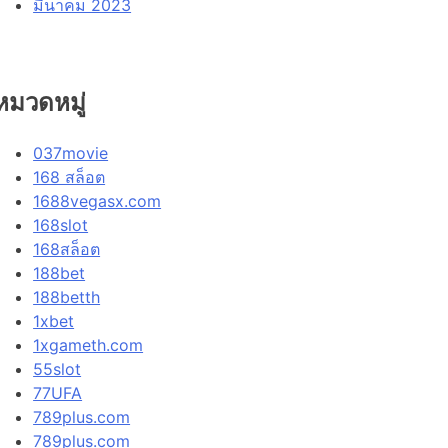
มีนาคม 2023
หมวดหมู่
037movie
168 สล็อต
1688vegasx.com
168slot
168สล็อต
188bet
188betth
1xbet
1xgameth.com
55slot
77UFA
789plus.com
789plus.com