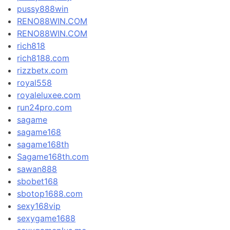
pussy888win
RENO88WIN.COM
RENO88WIN.COM
rich818
rich8188.com
rizzbetx.com
royal558
royaleluxee.com
run24pro.com
sagame
sagame168
sagame168th
Sagame168th.com
sawan888
sbobet168
sbotop1688.com
sexy168vip
sexygame1688