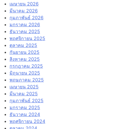
เมษายน 2026
มีนาคม 2026
กุมภาพันธ์ 2026
มกราคม 2026
ธันวาคม 2025
พฤศจิกายน 2025
ตุลาคม 2025
กันยายน 2025
สิงหาคม 2025
กรกฎาคม 2025
มิถุนายน 2025
พฤษภาคม 2025
เมษายน 2025
มีนาคม 2025
กุมภาพันธ์ 2025
มกราคม 2025
ธันวาคม 2024
พฤศจิกายน 2024
ตุลาคม 2024