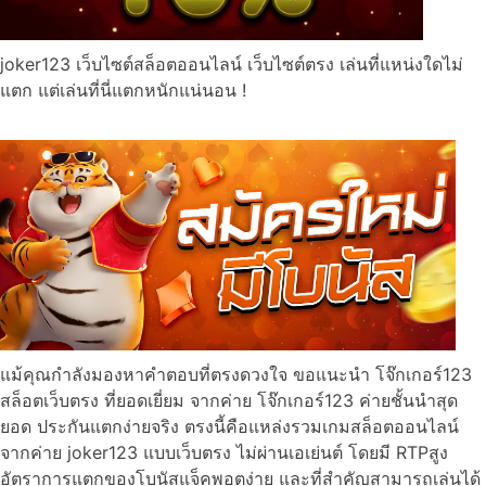
joker123 เว็บไซต์สล็อตออนไลน์ เว็บไซต์ตรง เล่นที่แหน่งใดไม่
แตก แต่เล่นที่นี่แตกหนักแน่นอน !
แม้คุณกำลังมองหาคำตอบที่ตรงดวงใจ ขอแนะนำ โจ๊กเกอร์123
สล็อตเว็บตรง ที่ยอดเยี่ยม จากค่าย โจ๊กเกอร์123 ค่ายชั้นนำสุด
ยอด ประกันแตกง่ายจริง ตรงนี้คือแหล่งรวมเกมสล็อตออนไลน์
จากค่าย joker123 แบบเว็บตรง ไม่ผ่านเอเย่นต์ โดยมี RTPสูง
อัตราการแตกของโบนัสแจ็คพอตง่าย และที่สำคัญสามารถเล่นได้