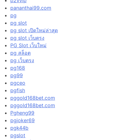
p2vvip
pananthai99.com
pg
pg slot
pg slot เปิดใหม่ล่าสุด
pg slot เว็บตรง
PG Slot เว็บใหม่
pg สล็อต
pg เว็บตรง
pg168
pg99
pgceo
pgfish
pggold168bet.com
pggold168bet.com
Pgheng99
pgjoker69
pgk44b
pgslot