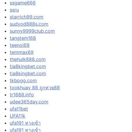
ssgame666
ssru
starrich99.com
sudyod888s.com
sunny9999club.com
tangtem168
teenoi69
temmax69
thehulk888.com
tia8kingbet.com
tia8kingbet.com
tkbpgg.com
tookhuay 88 ถูกหวย88
tr1688.info
udee365day.com
ufa11bet
UFA11k
ufa191 ทางเข้า
ufa191 ทางเข้า