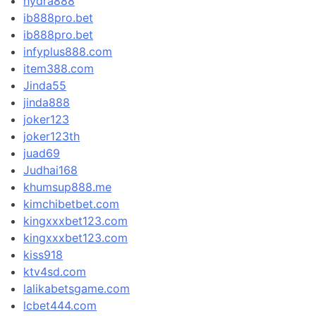
hydra888
ib888pro.bet
ib888pro.bet
infyplus888.com
item388.com
Jinda55
jinda888
joker123
joker123th
juad69
Judhai168
khumsup888.me
kimchibetbet.com
kingxxxbet123.com
kingxxxbet123.com
kiss918
ktv4sd.com
lalikabetsgame.com
lcbet444.com