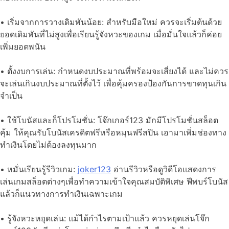
• เริ่มจากการวางเดิมพันน้อย: สำหรับมือใหม่ ควรจะเริ่มต้นด้วย
ยอดเดิมพันที่ไม่สูงเพื่อเรียนรู้จังหวะของเกม เมื่อมั่นใจแล้วก็ค่อย
เพิ่มยอดพนัน
• ตั้งงบการเล่น: กำหนดงบประมาณที่พร้อมจะเสี่ยงได้ และไม่ควร
จะเล่นเกินงบประมาณที่ตั้งไว้ เพื่อคุ้มครองป้องกันการขาดทุนเกิน
จำเป็น
• ใช้โบนัสและก็โปรโมชั่น: โจ๊กเกอร์123 มักมีโปรโมชั่นสล็อต
คุ้ม ให้คุณรับโบนัสเครดิตฟรีหรือหมุนฟรีสปิน เอามาเพิ่มช่องทาง
ทำเงินโดยไม่ต้องลงทุนมาก
• หมั่นเรียนรู้รีวิวเกม:
joker123
อ่านรีวิวหรือดูวิดีโอแสดงการ
เล่นเกมสล็อตต่างๆเพื่อทำความเข้าใจคุณสมบัติพิเศษ ฟีพบร์โบนัส
แล้วก็แนวทางการทำเงินเฉพาะเกม
• รู้จังหวะหยุดเล่น: แม้ได้กำไรตามเป้าแล้ว ควรหยุดเล่นโจ๊ก