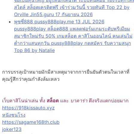
จิ๋มเป็นทุนใหญ่ อยู่ไหนก็เล่นได้ ระบบทันสมัย รองรับทุกไลฟ
สไตล์ สล็อตเครดิตฟรี เข้าร่วมวันนี้ รวยทันที Top 22 by
Orville Jin55.guru 17 กันยายน 2026
พุซซี่888 pussy888play.me 13 JUL 2026
pussy888play สล็อต888 แพลตฟอร์มเกมระดับพรีเมียม
สมาชิกใหม่รับ 50% เกมสล็อต คาสิโนออนไลน์ คนเล่นไม่
ต่ำกว่าแสนทุกวัน pussy888play กดสมัคร รับความสนุก
Top 86 by Natalie
การบรรลุเป้าหมายมักมีสาเหตุมาจากการยืนยันตัวตนในเวลาที่
คุณรู้สึกว่าคุณกำลังล้มเหลว
เว็บคาสิโนน่าเล่น ทั้ง
สล็อต
และ
บาคาร่า
ตึงจริงแตกบ่อยมาก
https://918kissauto.xyz
หนังชนโรง
https://sagame168th.club
joker123