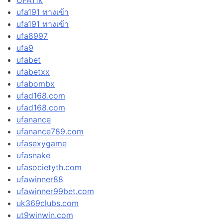
ufa191 ทางเข้า
ufa191 ทางเข้า
ufa8997
ufa9
ufabet
ufabetxx
ufabombx
ufad168.com
ufad168.com
ufanance
ufanance789.com
ufasexygame
ufasnake
ufasocietyth.com
ufawinner88
ufawinner99bet.com
uk369clubs.com
ut9winwin.com