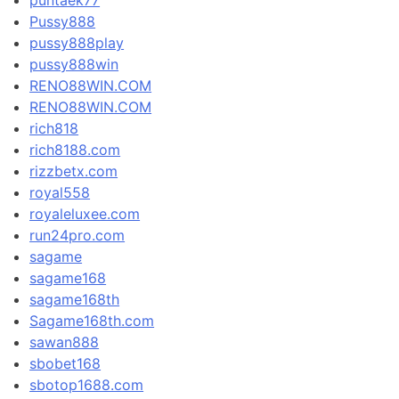
Pussy888
pussy888play
pussy888win
RENO88WIN.COM
RENO88WIN.COM
rich818
rich8188.com
rizzbetx.com
royal558
royaleluxee.com
run24pro.com
sagame
sagame168
sagame168th
Sagame168th.com
sawan888
sbobet168
sbotop1688.com