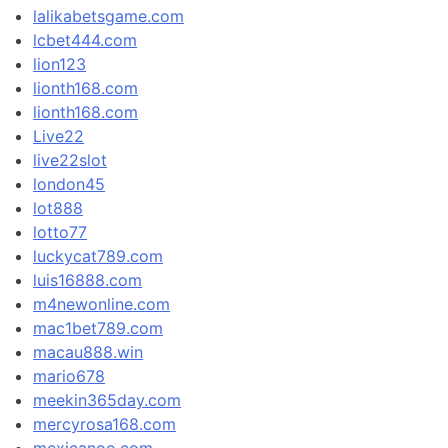
lalikabetsgame.com
lcbet444.com
lion123
lionth168.com
lionth168.com
Live22
live22slot
london45
lot888
lotto77
luckycat789.com
luis16888.com
m4newonline.com
mac1bet789.com
macau888.win
mario678
meekin365day.com
mercyrosa168.com
mexicanoo.com