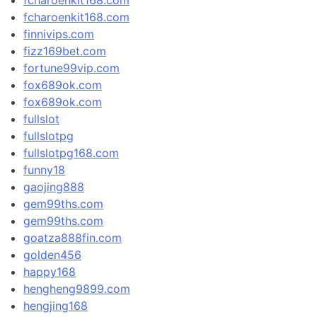
fcharoenkit168.com
finnivips.com
fizz169bet.com
fortune99vip.com
fox689ok.com
fox689ok.com
fullslot
fullslotpg
fullslotpg168.com
funny18
gaojing888
gem99ths.com
gem99ths.com
goatza888fin.com
golden456
happy168
hengheng9899.com
hengjing168