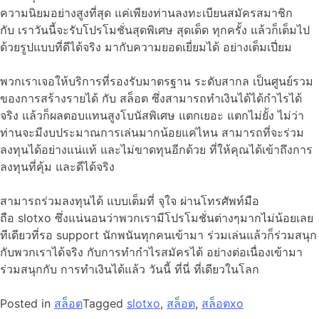
ความนิยมอย่างสูงที่สุด แค่เพียงท่านลงทะเบียนสมัครสมาชิก
กับ เราวันนี้จะรับโปรโมชั่นสุดพิเศษ สุดเด็ด ทุกครั้ง แล้วก็เต็มไป
ด้วยรูปแบบที่ดีได้จริง มากับความยอดเยี่ยมได้ อย่างเต็มเปี่ยม
พวกเราเจอให้บริการที่รองรับมาตรฐาน ระดับสากล เป็นศูนย์รวม
ของการสร้างรายได้ กับ สล็อต ซึ่งสามารถทำเงินได้ได้กำไรได้
จริง แล้วก็ผลตอบแทนสูงโบนัสพิเศษ แตกเยอะ แตกไม่ยั้ง ไม่ว่า
ท่านจะมีงบประมาณการเล่นมากน้อยแค่ไหน สามารถที่จะร่วม
ลงทุนได้อย่างแน่แท้ และไม่ขาดทุนอีกด้วย ที่ให้คุณได้เข้าถึงการ
ลงทุนที่คุ้ม และดีได้จริง
สามารถร่วมลงทุนได้ แบบเต็มที่ จุใจ ผ่านโทรศัพท์มือ
ถือ slotxo ซึ่งแน่นอนว่าพวกเรามีโปรโมชั่นต่างๆมากไม่น้อยเลย
ทีเดียวที่รอ support นักพนันทุกคนเข้ามา ร่วมเล่นแล้วก็ร่วมสนุก
กับพวกเราได้จริง กับการทำกำไรสมัครได้ อย่างต่อเนื่องเข้ามา
ร่วมสนุกกับ การทำเงินได้แล้ว วันนี้ ที่นี่ ที่เดียวในโลก
Posted in
สล็อต
Tagged
slotxo
,
สล็อต
,
สล็อตxo