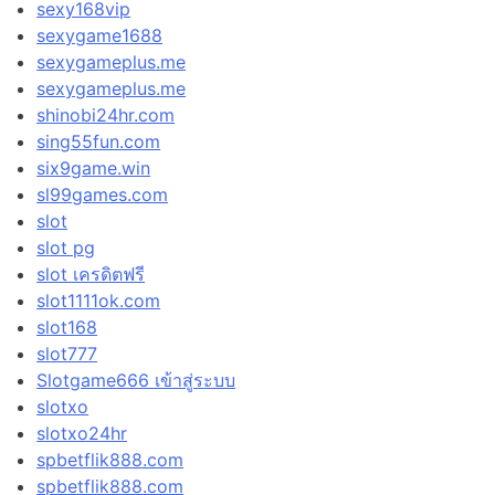
sexy168vip
sexygame1688
sexygameplus.me
sexygameplus.me
shinobi24hr.com
sing55fun.com
six9game.win
sl99games.com
slot
slot pg
slot เครดิตฟรี
slot1111ok.com
slot168
slot777
Slotgame666 เข้าสู่ระบบ
slotxo
slotxo24hr
spbetflik888.com
spbetflik888.com