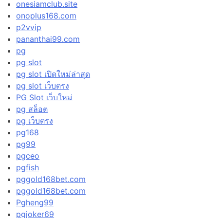
onesiamclub.site
onoplus168.com
p2vvip
pananthai99.com
pg
pg slot
pg slot เปิดใหม่ล่าสุด
pg slot เว็บตรง
PG Slot เว็บใหม่
pg สล็อต
pg เว็บตรง
pg168
pg99
pgceo
pgfish
pggold168bet.com
pggold168bet.com
Pgheng99
pgjoker69