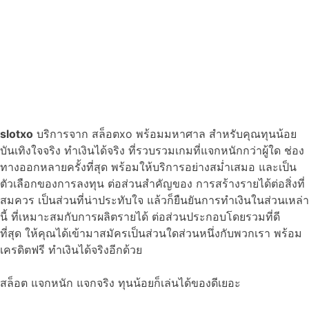
slotxo
บริการจาก สล็อตxo พร้อมมหาศาล สำหรับคุณทุนน้อย
บันเทิงใจจริง ทำเงินได้จริง ที่รวบรวมเกมที่แจกหนักกว่าผู้ใด ช่อง
ทางออกหลายครั้งที่สุด พร้อมให้บริการอย่างสม่ำเสมอ และเป็น
ตัวเลือกของการลงทุน ต่อส่วนสำคัญของ การสร้างรายได้ต่อสิ่งที่
สมควร เป็นส่วนที่น่าประทับใจ แล้วก็ยืนยันการทำเงินในส่วนเหล่า
นี้ ที่เหมาะสมกับการผลิตรายได้ ต่อส่วนประกอบโดยรวมที่ดี
ที่สุด ให้คุณได้เข้ามาสมัครเป็นส่วนใดส่วนหนึ่งกับพวกเรา พร้อม
เครดิตฟรี ทำเงินได้จริงอีกด้วย
สล็อต แจกหนัก แจกจริง ทุนน้อยก็เล่นได้ของดีเยอะ