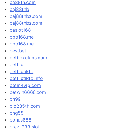
ba88th.com
baj88thb
baj88thbz.com
baj88thbz.com
baslot168
bbp168.me
bbp168.me
bestbet
betboxclubs.com
betflix
betflixtikto
betflixtikto.info
betm4vip.com
betwin6666.com
bh99
bio285th.com
bng55
bonus888
brazil999 slot