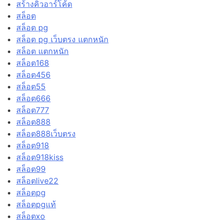
สร้างคิวอาร์โค้ด
สล็อต
สล็อต pg
สล็อต pg เว็บตรง แตกหนัก
สล็อต แตกหนัก
สล็อต168
สล็อต456
สล็อต55
สล็อต666
สล็อต777
สล็อต888
สล็อต888เว็บตรง
สล็อต918
สล็อต918kiss
สล็อต99
สล็อตlive22
สล็อตpg
สล็อตpgแท้
สล็อตxo