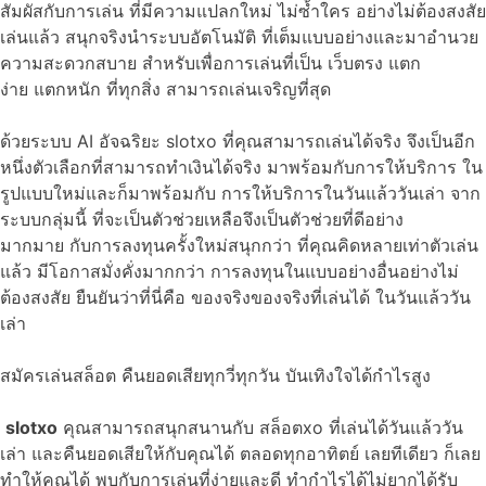
สัมผัสกับการเล่น ที่มีความแปลกใหม่ ไม่ซ้ำใคร อย่างไม่ต้องสงสัย
เล่นแล้ว สนุกจริงนำระบบอัตโนมัติ ที่เต็มแบบอย่างและมาอำนวย
ความสะดวกสบาย สำหรับเพื่อการเล่นที่เป็น เว็บตรง แตก
ง่าย แตกหนัก ที่ทุกสิ่ง สามารถเล่นเจริญที่สุด
ด้วยระบบ AI อัจฉริยะ slotxo ที่คุณสามารถเล่นได้จริง จึงเป็นอีก
หนึ่งตัวเลือกที่สามารถทำเงินได้จริง มาพร้อมกับการให้บริการ ใน
รูปแบบใหม่และก็มาพร้อมกับ การให้บริการในวันแล้ววันเล่า จาก
ระบบกลุ่มนี้ ที่จะเป็นตัวช่วยเหลือจึงเป็นตัวช่วยที่ดีอย่าง
มากมาย กับการลงทุนครั้งใหม่สนุกกว่า ที่คุณคิดหลายเท่าตัวเล่น
แล้ว มีโอกาสมั่งคั่งมากกว่า การลงทุนในแบบอย่างอื่นอย่างไม่
ต้องสงสัย ยืนยันว่าที่นี่คือ ของจริงของจริงที่เล่นได้ ในวันแล้ววัน
เล่า
สมัครเล่นสล็อต คืนยอดเสียทุกวี่ทุกวัน บันเทิงใจได้กำไรสูง
slotxo
คุณสามารถสนุกสนานกับ สล็อตxo ที่เล่นได้วันแล้ววัน
เล่า และคืนยอดเสียให้กับคุณได้ ตลอดทุกอาทิตย์ เลยทีเดียว ก็เลย
ทำให้คุณได้ พบกับการเล่นที่ง่ายและดี ทำกำไรได้ไม่ยากได้รับ