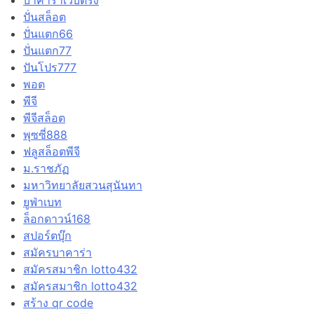
ปั่นสล็อต
ปั่นแตก66
ปั่นแตก77
ปันโปร777
พอต
พีจี
พีจีสล็อต
พุซซี่888
ฟลูสล็อตพีจี
ม.ราชภัฏ
มหาวิทยาลัยสวนสุนันทา
ยูฟ่าเบท
ล็อกดาวน์168
สปอร์ตบุ๊ก
สมัครบาคาร่า
สมัครสมาชิก lotto432
สมัครสมาชิก lotto432
สร้าง qr code