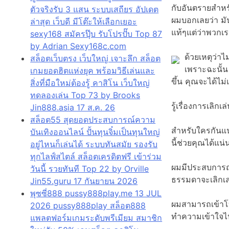
กับอันตรายสำหร
ตัวจริงรับ 3 แสน ระบบเสถียร อัปเดต
ผมบอกเลยว่า มัน
ล่าสุด เว็บดี มีโต๊ะให้เลือกเยอะ
แท้ๆแต่ว่าพวกเ
sexy168 สมัครปุ๊บ รับโปรปั๊บ Top 87
by Adrian Sexy168c.com
ด้วยเหตุว่า
สล็อตเว็บตรง เว็บใหญ่ เจาะลึก สล็อต
เพราะฉะนั้น
เกมยอดฮิตแห่งยุค พร้อมวิธีเล่นและ
ขึ้น คุณจะได้ไม
สิ่งที่มือใหม่ต้องรู้ คาสิโน เว็บใหญ่
ทดลองเล่น Top 73 by Brooks
รู้เรื่องการเลิก
Jin888.asia 17 ส.ค. 26
สล็อต55 สุดยอดประสบการณ์ความ
สำหรับใครกันแน่
บันเทิงออนไลน์ ปั้นทุนจิ๋มเป็นทุนใหญ่
นี้ช่วยคุณได้แน
อยู่ไหนก็เล่นได้ ระบบทันสมัย รองรับ
ทุกไลฟ์สไตล์ สล็อตเครดิตฟรี เข้าร่วม
ผมมีประสบการณ์ส
วันนี้ รวยทันที Top 22 by Orville
ธรรมดาจะเลิกเล
Jin55.guru 17 กันยายน 2026
พุซซี่888 pussy888play.me 13 JUL
ผมสามารถเข้าโบ
2026 pussy888play สล็อต888
ทำความเข้าใจไ
แพลตฟอร์มเกมระดับพรีเมียม สมาชิก