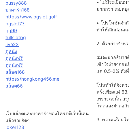
• ไม่มีระเบียบ
pussy888
มากกว่า เลยหยุ
บาคาร่า168
https://www.pgslot.golf
• โปรโมชันจำก
pgslot77
ทำให้เลิกก่อนแต
pg99
fullslotpg
2. ตัวอย่างจังห
live22
ดูหนัง
ผมจะมาอธิบายตั
ดูหนังฟรี
เข้าใจง่ายๆก่อนอ
ดูหนังฟรี
แค่ 0.5-2% ดังท
สล็อต168
https://hongkong456.me
โน่นทำให้จังหว
สล็อต66
ครั้งเพียงแค่ 6
เพราะฉะนั้น สรุ
ก็ทดลองฝ่าต่อกั
เว็บสล็อตและบาคาร่าของโครตดีเว็บนี้เล่น
3. ความเสื่อมโ
แล้วรวยจัดๆ
joker123