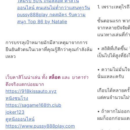
ใหม่รับ 50% เกมสล็อต คาสิโน
1. เพราะเหตุไรถึ
ออนไลน์ คนเล่นไม่ต่ำกว่าแสนทุกวัน
pussy888play กดสมัคร รับความ
ขั้นตอนแรก พวกเ
สนุก Top 86 by Natalie
จากหลายปัจจัยด
แนวทางเล่นที่กำก
การบรรลุเป้าหมายมักมีสาเหตุมาจากการ
• สถิติที่เกิดขึ
ยืนยันตัวตนในเวลาที่คุณรู้สึกว่าคุณกำลังล้ม
เป็นไปได้สูงที่ยัง
เหลว
• ความไม่มั่นใจ
นั่นแหละครับ
เว็บคาสิโนน่าเล่น ทั้ง
สล็อต
และ
บาคาร่า
ตึงจริงแตกบ่อยมาก
เกือบได้หลายครั
https://918kissauto.xyz
แต่คนจำนวนไม่น
หนังชนโรง
https://sagame168th.club
• ถ้าหากไม่ออกแล
joker123
ผมก็ออกก่อนแ
ดูหนังออนไลน์
https://www.pussy888play.com