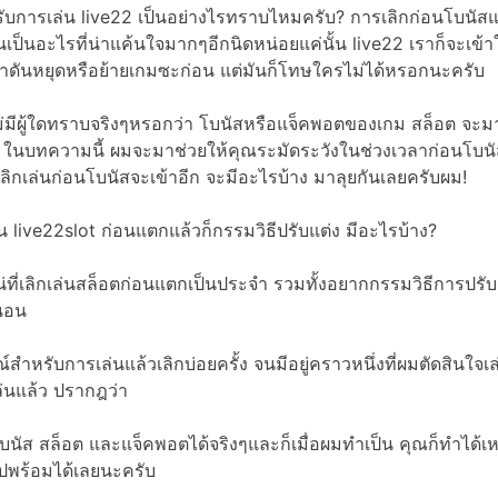
ับการเล่น live22 เป็นอย่างไรทราบไหมครับ? การเลิกก่อนโบนัส
เป็นอะไรที่น่าแค้นใจมากๆอีกนิดหน่อยแค่นั้น live22 เราก็จะเข้า
ราดันหยุดหรือย้ายเกมซะก่อน แต่มันก็โทษใครไม่ได้หรอกนะครับ
ไม่มีผู้ใดทราบจริงๆหรอกว่า โบนัสหรือแจ็คพอตของเกม สล็อต จ
 ในบทความนี้ ผมจะมาช่วยให้คุณระมัดระวังในช่วงเวลาก่อนโบน
่เลิกเล่นก่อนโบนัสจะเข้าอีก จะมีอะไรบ้าง มาลุยกันเลยครับผม!
เล่น live22slot ก่อนแตกแล้วก็กรรมวิธีปรับแต่ง มีอะไรบ้าง?
ที่เลิกเล่นสล็อตก่อนแตกเป็นประจำ รวมทั้งอยากกรรมวิธีการปรับแต
่นอน
ำหรับการเล่นแล้วเลิกบ่อยครั้ง จนมีอยู่คราวหนึ่งที่ผมตัดสินใจเล
่นแล้ว ปรากฎว่า
นัส สล็อต และแจ็คพอตได้จริงๆและก็เมื่อผมทำเป็น คุณก็ทำได้เ
ปพร้อมได้เลยนะครับ