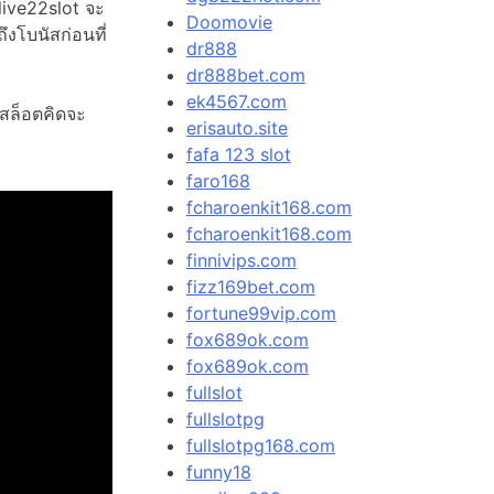
 live22slot จะ
Doomovie
งโบนัสก่อนที่
dr888
dr888bet.com
ek4567.com
 สล็อตคิดจะ
erisauto.site
fafa 123 slot
faro168
fcharoenkit168.com
fcharoenkit168.com
finnivips.com
fizz169bet.com
fortune99vip.com
fox689ok.com
fox689ok.com
fullslot
fullslotpg
fullslotpg168.com
funny18