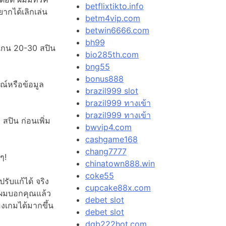
betflixtikto.info
ยากได้เลิกเล่น
betm4vip.com
betwin6666.com
bh99
 สแกน 20-30 สปิน
bio285th.com
bng55
bonus888
ณ์หรือข้อมูล
brazil999 slot
brazil999 ทางเข้า
brazil999 ทางเข้า
สปิน ก่อนเพิ่ม
bwvip4.com
cashgame168
chang7777
ๆ!
chinatown888.win
coke55
รับแก้ได้ จริง
cupcake88x.com
ที่ผมบอกคุณแล้ว
debet slot
องเกมได้มากขึ้น
debet slot
dgb222hot.com