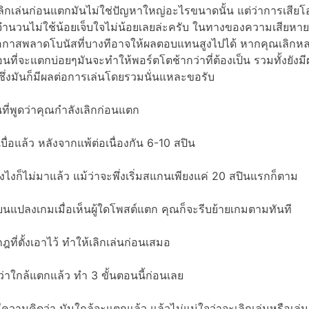
ลิกเล่นก่อนแตกมันไม่ใช่ปัญหาใหญ่อะไรขนาดนั้น แต่ว่าการเสียโ
ำนวนไม่ใช้น้อยเจ็บใจไม่น้อยเลยล่ะครับ ในทางของความเสียหายนั้
าสพลาดโบนัสที่บางทีอาจให้ผลตอบแทนสูงไปได้ หากคุณเลิกหลาย
นที่จะแตกบ่อยๆมันจะทำให้พอร์ตโตช้ากว่าที่ต้องเป็น รวมทั้งยังมี
ซึ่งมันก็มีผลต่อการเล่นโดยรวมนั่นแหละขอรับ
ี่พูดว่าคุณกำลังเลิกก่อนแตก
อเบื่อแล้ว หลังจากแพ้ต่อเนื่องกัน 6-10 สปิน
ล่นยังไงก็ไม่มาแล้ว แม้ว่าจะพึ่งเริ่มสแกนเพียงแค่ 20 สปินแรกก็ตาม
ี่ยนแปลงเกมเมื่อเห็นผู้ใดโพสต์แตก คุณก็จะรีบย้ายเกมตามทันที
ฎที่ตั้งเอาไว้ ทำให้เลิกเล่นก่อนเสมอ
ว่าใกล้แตกแล้ว ทำ 3 ขั้นตอนนี้ก่อนเลย
มีความคิดว่า มันใกล้จะแตกแล้ว แล้วไม่แน่ใจว่าจะเลิกเล่นหรือเล่น