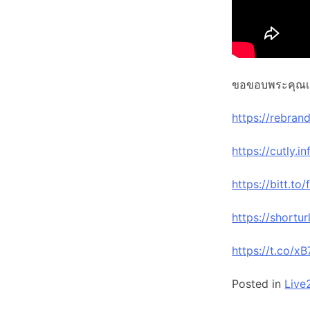
ขอขอบพระคุณเ
https://rebrand
https://cutly.i
https://bitt.to/
https://shortu
https://t.co/x
Posted in
Live