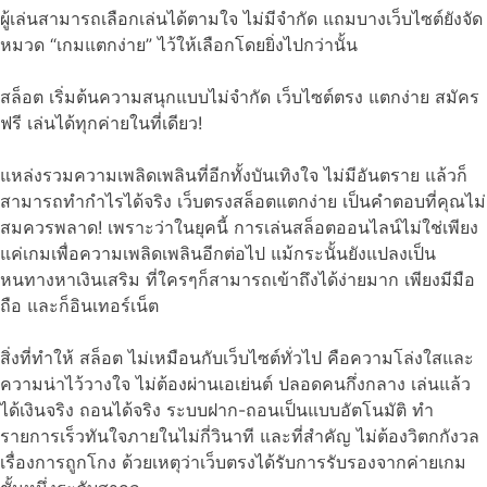
ผู้เล่นสามารถเลือกเล่นได้ตามใจ ไม่มีจำกัด แถมบางเว็บไซต์ยังจัด
หมวด “เกมแตกง่าย” ไว้ให้เลือกโดยยิ่งไปกว่านั้น
สล็อต เริ่มต้นความสนุกแบบไม่จำกัด เว็บไซต์ตรง แตกง่าย สมัคร
ฟรี เล่นได้ทุกค่ายในที่เดียว!
แหล่งรวมความเพลิดเพลินที่อีกทั้งบันเทิงใจ ไม่มีอันตราย แล้วก็
สามารถทำกำไรได้จริง เว็บตรงสล็อตแตกง่าย เป็นคำตอบที่คุณไม่
สมควรพลาด! เพราะว่าในยุคนี้ การเล่นสล็อตออนไลน์ไม่ใช่เพียง
แค่เกมเพื่อความเพลิดเพลินอีกต่อไป แม้กระนั้นยังแปลงเป็น
หนทางหาเงินเสริม ที่ใครๆก็สามารถเข้าถึงได้ง่ายมาก เพียงมีมือ
ถือ และก็อินเทอร์เน็ต
สิ่งที่ทำให้ สล็อต ไม่เหมือนกับเว็บไซต์ทั่วไป คือความโล่งใสและ
ความน่าไว้วางใจ ไม่ต้องผ่านเอเย่นต์ ปลอดคนกึ่งกลาง เล่นแล้ว
ได้เงินจริง ถอนได้จริง ระบบฝาก-ถอนเป็นแบบอัตโนมัติ ทำ
รายการเร็วทันใจภายในไม่กี่วินาที และที่สำคัญ ไม่ต้องวิตกกังวล
เรื่องการถูกโกง ด้วยเหตุว่าเว็บตรงได้รับการรับรองจากค่ายเกม