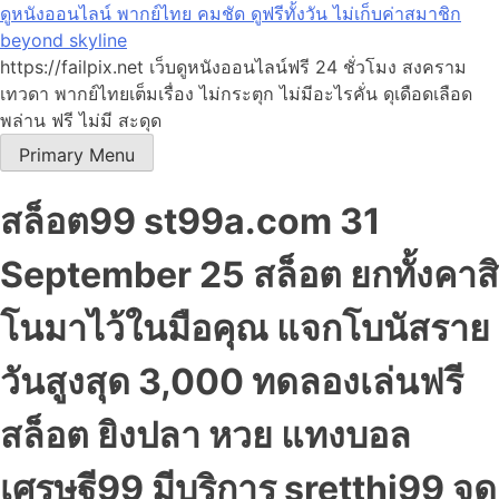
Skip
ดูหนังออนไลน์ พากย์ไทย คมชัด ดูฟรีทั้งวัน ไม่เก็บค่าสมาชิก
to
beyond skyline
content
https://failpix.net เว็บดูหนังออนไลน์ฟรี 24 ชั่วโมง สงคราม
เทวดา พากย์ไทยเต็มเรื่อง ไม่กระตุก ไม่มีอะไรคั่น ดุเดือดเลือด
พล่าน ฟรี ไม่มี สะดุด
Primary Menu
สล็อต99 st99a.com 31
September 25 สล็อต ยกทั้งคาสิ
โนมาไว้ในมือคุณ แจกโบนัสราย
วันสูงสุด 3,000 ทดลองเล่นฟรี
สล็อต ยิงปลา หวย แทงบอล
เศรษฐี99 มีบริการ sretthi99 จุด