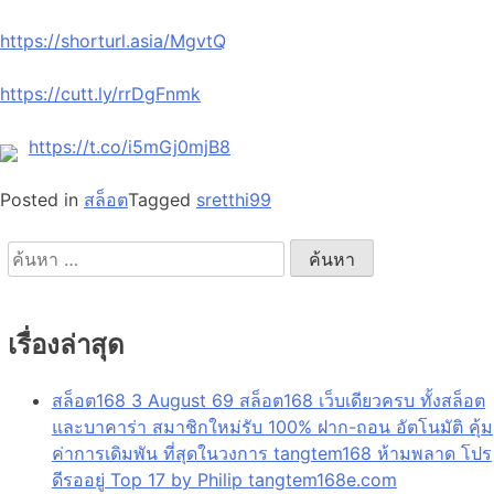
https://shorturl.asia/MgvtQ
https://cutt.ly/rrDgFnmk
https://t.co/i5mGj0mjB8
Posted in
สล็อต
Tagged
sretthi99
ค้นหา
สำหรับ:
เรื่องล่าสุด
สล็อต168 3 August 69 สล็อต168 เว็บเดียวครบ ทั้งสล็อต
และบาคาร่า สมาชิกใหม่รับ 100% ฝาก-ถอน อัตโนมัติ คุ้ม
ค่าการเดิมพัน ที่สุดในวงการ tangtem168 ห้ามพลาด โปร
ดีรออยู่ Top 17 by Philip tangtem168e.com