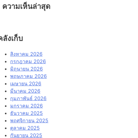
ความเห็นล่าสุด
คลังเก็บ
สิงหาคม 2026
กรกฎาคม 2026
มิถุนายน 2026
พฤษภาคม 2026
เมษายน 2026
มีนาคม 2026
กุมภาพันธ์ 2026
มกราคม 2026
ธันวาคม 2025
พฤศจิกายน 2025
ตุลาคม 2025
กันยายน 2025