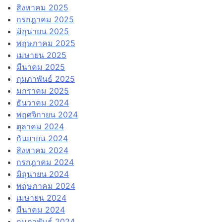
สิงหาคม 2025
กรกฎาคม 2025
มิถุนายน 2025
พฤษภาคม 2025
เมษายน 2025
มีนาคม 2025
กุมภาพันธ์ 2025
มกราคม 2025
ธันวาคม 2024
พฤศจิกายน 2024
ตุลาคม 2024
กันยายน 2024
สิงหาคม 2024
กรกฎาคม 2024
มิถุนายน 2024
พฤษภาคม 2024
เมษายน 2024
มีนาคม 2024
กุมภาพันธ์ 2024