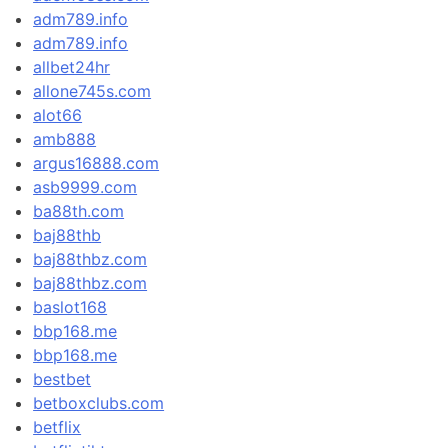
adm789.info
adm789.info
allbet24hr
allone745s.com
alot66
amb888
argus16888.com
asb9999.com
ba88th.com
baj88thb
baj88thbz.com
baj88thbz.com
baslot168
bbp168.me
bbp168.me
bestbet
betboxclubs.com
betflix