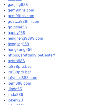
gaojing888
gem99ths.com
gem99ths.com
goatza888fin.com
golden456
happy168
hengheng9899.com
hengjing168
hongkong456
https://sretthi99.bet/enter/
hydra888
ib888pro.bet
ib888pro.bet
infyplus888.com
item388.com
Jinda55
jinda888
joker123