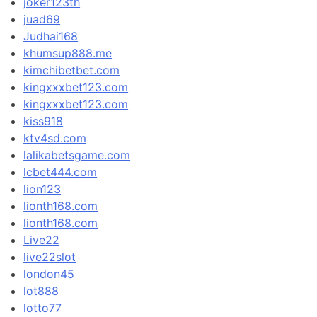
joker123th
juad69
Judhai168
khumsup888.me
kimchibetbet.com
kingxxxbet123.com
kingxxxbet123.com
kiss918
ktv4sd.com
lalikabetsgame.com
lcbet444.com
lion123
lionth168.com
lionth168.com
Live22
live22slot
london45
lot888
lotto77