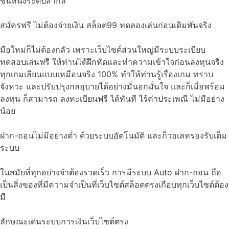
ชั้นหนึ่งระดับสากล
สมัครฟรี ไม่ต้องจ่ายเงิน สล็อต99 ทดลองเล่นก่อนเดิมพันจริง
มือใหม่ก็ไม่ต้องกลัว เพราะเว็บไซต์ส่วนใหญ่มีระบบระเบียบ
ทดสอบเล่นฟรี ให้ท่านได้ฝึกหัดและทำความเข้าใจก่อนลงทุนจริง
ทุกเกมเลียนแบบเหมือนจริง 100% ทำให้ท่านรู้เรื่องเกม ทราบ
จังหวะ และปรับปรุงกลอุบายได้อย่างมั่นอกมั่นใจ และก็เมื่อพร้อม
ลงทุน ก็สามารถ ลงทะเบียนฟรี ได้ทันที ไร้ค่าประเพณี ไม่มีอย่าง
น้อย
ฝาก-ถอนไม่มีอย่างต่ำ ด้วยระบบอัตโนมัติ และก็วอเลทรองรับเต็ม
ระบบ
ในสมัยที่ทุกอย่างจำต้องรวดเร็ว การมีระบบ Auto ฝาก-ถอน ถือ
เป็นสิ่งของที่มีความจำเป็นที่เว็บไซต์สล็อตตรงเกือบทุกเว็บไซต์ต้อง
มี
ลักษณะเด่นระบบการเงินเว็บไซต์ตรง