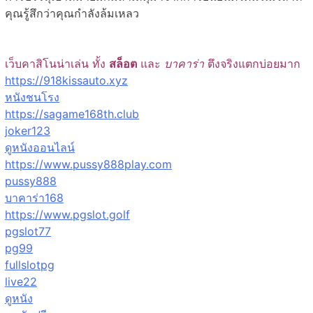
คุณรู้สึกว่าคุณกำลังล้มเหลว
เว็บคาสิโนน่าเล่น ทั้ง
สล็อต
และ
บาคาร่า
ตึงจริงแตกบ่อยมาก
https://918kissauto.xyz
หนังชนโรง
https://sagame168th.club
joker123
ดูหนังออนไลน์
https://www.pussy888play.com
pussy888
บาคาร่า168
https://www.pgslot.golf
pgslot77
pg99
fullslotpg
live22
ดูหนัง