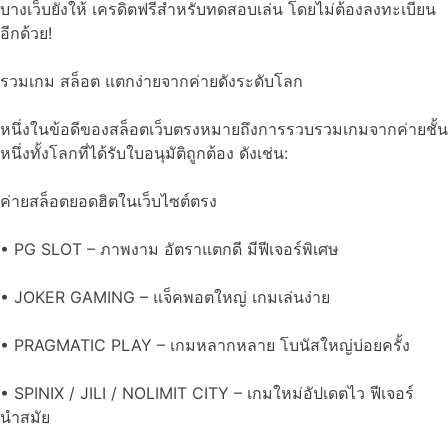
บางเว็บยังให้ เครดิตฟรีสำหรับทดสอบเล่น โดยไม่ต้องลงทะเบียน
อีกด้วย!
รวมเกม สล็อต แตกง่ายจากค่ายดังระดับโลก
หนึ่งในข้อดีของสล็อตเว็บตรงหมายถึงการรวบรวมเกมจากค่ายชั้น
หนึ่งทั้งโลกที่ได้รับใบอนุมัติถูกต้อง ดังเช่น:
ค่ายสล็อตยอดฮิตในเว็บไซต์ตรง
• PG SLOT – ภาพงาม อัตราแตกดี มีฟีเจอร์พิเศษ
• JOKER GAMING – แจ็คพอตใหญ่ เกมเล่นง่าย
• PRAGMATIC PLAY – เกมหลากหลาย โบนัสใหญ่บ่อยครั้ง
• SPINIX / JILI / NOLIMIT CITY – เกมใหม่อัปเดตไว ฟีเจอร์
นำสมัย