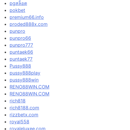
pgสล็อต
pokbet
premium66.info
proded888x.com
punpro
punpro66
punpro777
puntaek66
puntaek77
Pussy888
pussy888play
pussy888win
RENO88WIN.COM
RENO88WIN.COM
rich818
rich8188.com
rizzbetx.com
royal558
royaleluxee.com