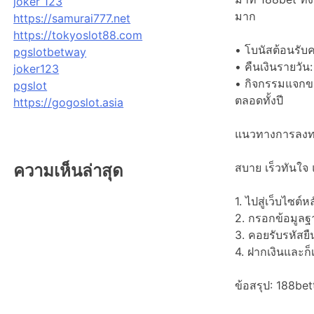
joker 123
มาก
https://samurai777.net
https://tokyoslot88.com
• โบนัสต้อนรับค
pgslotbetway
• คืนเงินรายวัน:
joker123
• กิจกรรมแจกข
pgslot
ตลอดทั้งปี
https://gogoslot.asia
แนวทางการลงทะ
ความเห็นล่าสุด
สบาย เร็วทันใจ แ
1. ไปสู่เว็บไซต
2. กรอกข้อมูลฐา
3. คอยรับรหัสยื
4. ฝากเงินและก็เ
ข้อสรุป: 188be