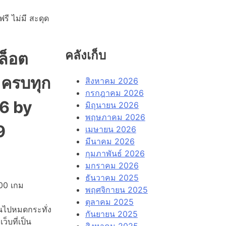
รี ไม่มี สะดุด
คลังเก็บ
ล็อต
 ครบทุก
สิงหาคม 2026
กรกฎาคม 2026
46 by
มิถุนายน 2026
พฤษภาคม 2026
9
เมษายน 2026
มีนาคม 2026
กุมภาพันธ์ 2026
มกราคม 2026
ธันวาคม 2025
000 เกม
พฤศจิกายน 2025
ตุลาคม 2025
กันไปหมดกระทั่ง
กันยายน 2025
็บที่เป็น
สิงหาคม 2025