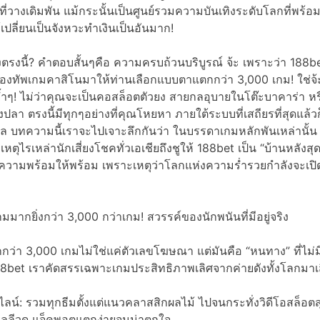
ที่วางเดิมพัน แม้กระนั้นเป็นศูนย์รวมความบันเทิงระดับโลกที่พร้อม
เปลี่ยนเป็นจังหวะทำเงินเป็นอันมาก!
ตรงนี้? คำตอบสั้นๆคือ ความครบถ้วนบริบูรณ์ จ้ะ เพราะว่า 188be
องทัพเกมคาสิโนมาให้ท่านเลือกแบบตาแตกกว่า 3,000 เกม! ใช่จ้ะ
้ำๆ! ไม่ว่าคุณจะเป็นคอสล็อตตัวยง สายกลอุบายในโต๊ะบาคาร่า ห
ปลา ตรงนี้มีทุกๆอย่างที่คุณโหยหา ภายใต้ระบบที่เสถียรที่สุดแล้ว
 บทความนี้เราจะไปเจาะลึกกันว่า ในบรรดาเกมหลักพันเหล่านั้น มี
หตุไรเหล่านักเสี่ยงโชคทั่วเอเชียถึงชูให้ 188bet เป็น “บ้านหลังส
ความพร้อมให้พร้อม เพราะเหตุว่าโลกแห่งความร่ำรวยกำลังจะเปิ
มากยิ่งกว่า 3,000 กว่าเกม! สวรรค์ของนักพนันที่มีอยู่จริง
ว่า 3,000 เกมไม่ใช่แค่ตัวเลขโฆษณา แต่มันคือ “หนทาง” ที่ไม่มี
88bet เราคัดสรรเฉพาะเกมประสิทธิภาพเลิศจากค่ายดังทั้งโลกมาเสิร
ลน์: รวมทุกธีมตั้งแต่แนวคลาสสิกผลไม้ ไปจนกระทั่งวิดีโอสล็อตส
อลลีวูด แจ็คพอตแตกง่ายจนน่าตกใจ