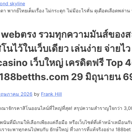
yond skyline
า พากย์ไทยเต็มเรื่อง ไม่กระตุก ไม่มีอะไรคั่น ดุเดือดเลือดพล่าน ฟ
 webตรง รวมทุกความมันส์ของส
โนไว้ในเว็บเดียว เล่นง่าย จ่ายไว
 casino เว็บใหญ่ เครดิตฟรี Top 
 188betths.com 29 มิถุนายน 6
พฤษภาคม 2026
by
Frank Hill
ณาจักรคาสิโนออนไลน์ที่ใหญ่ที่สุด! สรุปความสำราญใจกว่า 3,
บพนันที่มีเกมให้เลือกเพียงแค่ถือมือ หรือเว็บไซต์ที่เค้าหน้าเหมือน
้เราจะพาทุกคนไปพบกับ ยักษ์ใหญ่ ที่วงการที่แท้จริงอย่าง 188bet เว