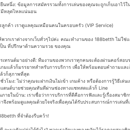
ยืนหนึ่ง: ข้อมูลการสมัครรวมทั้งการเล่นของคุณจะถูกเก็บเอาไว้ในเซ
ม่มีหลุดไหลแน่นอน
รลูกค้า เราดูแลคุณเหมือนคนในครอบครัว (VIP Service)
ทำให้พวกเราต่างจากเว็บทั่วๆไปค่ะ คณะทำงานของ 188betth ไม่ใช
เป็น ที่ปรึกษาด้านความรวย ของคุณ
รเทรนด์มาอย่างดี: ทีมงานของพวกเราทุกคนจะต้องผ่านคอร์สอบร
มูลเกมแล้วก็มรรยาทสำหรับการบริการ เพื่อให้พร้อมตอบคำถามและ
ล้วก็สุภาพที่สุด
ั่วโมง: ไม่ว่าคุณจะฝากเงินไม่เข้า เกมค้าง หรือต้องการรู้วิธีเล่
แตนด์บายช่วยคุณทันทีผ่านช่องทางแชทสดแล้วก็ Line
ภายในบ้าน: เราเชื่อว่าการบริการที่ดีคือการฟังและรู้เรื่องสมาชิก
จึงพร้อมดูแลคุณด้วยใจจริงเพื่อคุณได้รับประสบการณ์การเล่นที่เยี
8betth ที่จำต้องรีบคว้า!
้งที จะมาตัวเปล่าได้ยังไง? พวกเราจัดแจงของขวัญไว้รอคอยสมาชิกใ