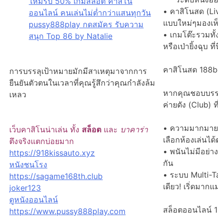
ใหม่รับ 50% เกมสล็อต คาสิโน
• คาสิโนสด (Li
ออนไลน์ คนเล่นไม่ต่ำกว่าแสนทุกวัน
แบบใหม่ๆมองเห
pussy888play กดสมัคร รับความ
• เกมโต๊ะรวมทั้
สนุก Top 86 by Natalie
หรือเป่ายิ้งฉุบ ที
คาสิโนสด 188bett
การบรรลุเป้าหมายมักมีสาเหตุมาจากการ
ยืนยันตัวตนในเวลาที่คุณรู้สึกว่าคุณกำลังล้ม
หากคุณชอบบรรย
เหลว
ค่ายดัง (Club)
• ความมากมายหล
เว็บคาสิโนน่าเล่น ทั้ง
สล็อต
และ
บาคาร่า
เลือกห้องเล่นไ
ตึงจริงแตกบ่อยมาก
• พนันไม่มีอย่า
https://918kissauto.xyz
กัน
หนังชนโรง
• ระบบ Multi-T
https://sagame168th.club
เดียว! เริ่ดมากแม
joker123
ดูหนังออนไลน์
สล็อตออนไลน์ 18
https://www.pussy888play.com