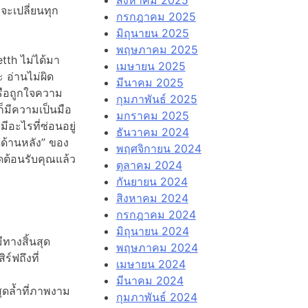
จะเปลี่ยนทุก
กรกฎาคม 2025
มิถุนายน 2025
พฤษภาคม 2025
tth ไม่ได้มา
เมษายน 2025
 อ่านไม่ผิด
มีนาคม 2025
รือถูกใจความ
กุมภาพันธ์ 2025
ก็มีความเป็นมือ
มกราคม 2025
อะไรที่ซ่อนอยู่
ธันวาคม 2024
ุดด้านหลัง” ของ
พฤศจิกายน 2024
ดต้อนรับคุณแล้ว
ตุลาคม 2024
กันยายน 2024
สิงหาคม 2024
กรกฎาคม 2024
มิถุนายน 2024
ทางสิ้นสุด
พฤษภาคม 2024
์ฟถึงที่
เมษายน 2024
มีนาคม 2024
ุดล้ำที่ภาพงาม
กุมภาพันธ์ 2024