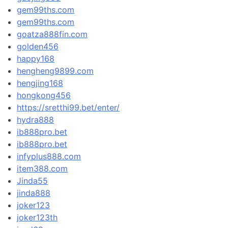
gem99ths.com
gem99ths.com
goatza888fin.com
golden456
happy168
hengheng9899.com
hengjing168
hongkong456
https://sretthi99.bet/enter/
hydra888
ib888pro.bet
ib888pro.bet
infyplus888.com
item388.com
Jinda55
jinda888
joker123
joker123th