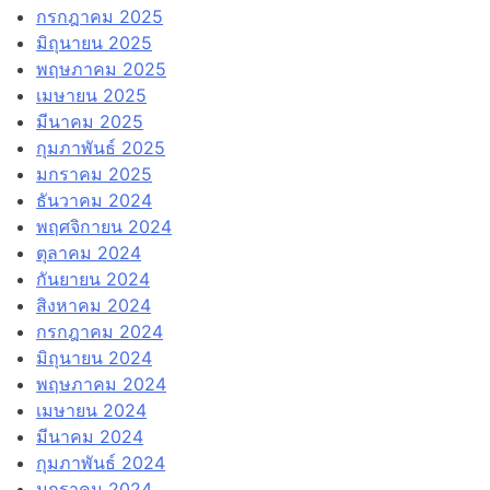
กรกฎาคม 2025
มิถุนายน 2025
พฤษภาคม 2025
เมษายน 2025
มีนาคม 2025
กุมภาพันธ์ 2025
มกราคม 2025
ธันวาคม 2024
พฤศจิกายน 2024
ตุลาคม 2024
กันยายน 2024
สิงหาคม 2024
กรกฎาคม 2024
มิถุนายน 2024
พฤษภาคม 2024
เมษายน 2024
มีนาคม 2024
กุมภาพันธ์ 2024
มกราคม 2024