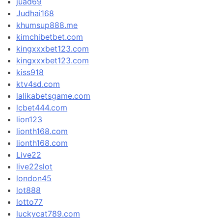
juad69
Judhai168
khumsup888.me
kimchibetbet.com
kingxxxbet123.com
kingxxxbet123.com
kiss918
ktv4sd.com
lalikabetsgame.com
lcbet444.com
lion123
lionth168.com
lionth168.com
Live22
live22slot
london45
lot888
lotto77
luckycat789.com