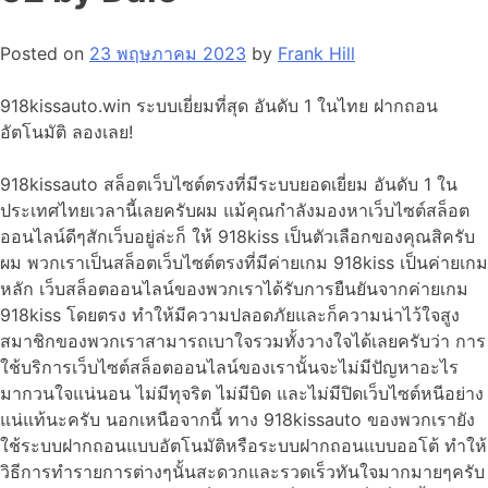
Posted on
23 พฤษภาคม 2023
by
Frank Hill
918kissauto.win ระบบเยี่ยมที่สุด อันดับ 1 ในไทย ฝากถอน
อัตโนมัติ ลองเลย!
918kissauto สล็อตเว็บไซต์ตรงที่มีระบบยอดเยี่ยม อันดับ 1 ใน
ประเทศไทยเวลานี้เลยครับผม แม้คุณกำลังมองหาเว็บไซต์สล็อต
ออนไลน์ดีๆสักเว็บอยู่ล่ะก็ ให้ 918kiss เป็นตัวเลือกของคุณสิครับ
ผม พวกเราเป็นสล็อตเว็บไซต์ตรงที่มีค่ายเกม 918kiss เป็นค่ายเกม
หลัก เว็บสล็อตออนไลน์ของพวกเราได้รับการยืนยันจากค่ายเกม
918kiss โดยตรง ทำให้มีความปลอดภัยและก็ความน่าไว้ใจสูง
สมาชิกของพวกเราสามารถเบาใจรวมทั้งวางใจได้เลยครับว่า การ
ใช้บริการเว็บไซต์สล็อตออนไลน์ของเรานั้นจะไม่มีปัญหาอะไร
มากวนใจแน่นอน ไม่มีทุจริต ไม่มีบิด และไม่มีปิดเว็บไซต์หนีอย่าง
แน่แท้นะครับ นอกเหนือจากนี้ ทาง 918kissauto ของพวกเรายัง
ใช้ระบบฝากถอนแบบอัตโนมัติหรือระบบฝากถอนแบบออโต้ ทำให้
วิธีการทำรายการต่างๆนั้นสะดวกและรวดเร็วทันใจมากมายๆครับ