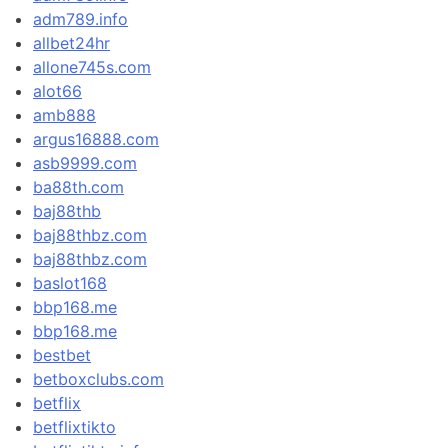
adm789.info
allbet24hr
allone745s.com
alot66
amb888
argus16888.com
asb9999.com
ba88th.com
baj88thb
baj88thbz.com
baj88thbz.com
baslot168
bbp168.me
bbp168.me
bestbet
betboxclubs.com
betflix
betflixtikto