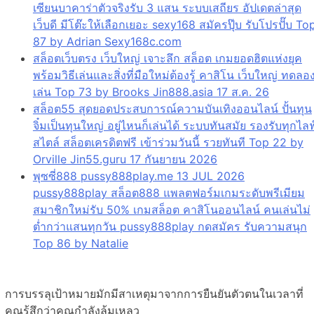
เซียนบาคาร่าตัวจริงรับ 3 แสน ระบบเสถียร อัปเดตล่าสุด
เว็บดี มีโต๊ะให้เลือกเยอะ sexy168 สมัครปุ๊บ รับโปรปั๊บ To
87 by Adrian Sexy168c.com
สล็อตเว็บตรง เว็บใหญ่ เจาะลึก สล็อต เกมยอดฮิตแห่งยุค
พร้อมวิธีเล่นและสิ่งที่มือใหม่ต้องรู้ คาสิโน เว็บใหญ่ ทดลอ
เล่น Top 73 by Brooks Jin888.asia 17 ส.ค. 26
สล็อต55 สุดยอดประสบการณ์ความบันเทิงออนไลน์ ปั้นทุน
จิ๋มเป็นทุนใหญ่ อยู่ไหนก็เล่นได้ ระบบทันสมัย รองรับทุกไลฟ
สไตล์ สล็อตเครดิตฟรี เข้าร่วมวันนี้ รวยทันที Top 22 by
Orville Jin55.guru 17 กันยายน 2026
พุซซี่888 pussy888play.me 13 JUL 2026
pussy888play สล็อต888 แพลตฟอร์มเกมระดับพรีเมียม
สมาชิกใหม่รับ 50% เกมสล็อต คาสิโนออนไลน์ คนเล่นไม่
ต่ำกว่าแสนทุกวัน pussy888play กดสมัคร รับความสนุก
Top 86 by Natalie
การบรรลุเป้าหมายมักมีสาเหตุมาจากการยืนยันตัวตนในเวลาที่
คุณรู้สึกว่าคุณกำลังล้มเหลว