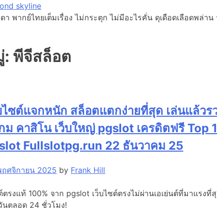
yond skyline
า พากย์ไทยเต็มเรื่อง ไม่กระตุก ไม่มีอะไรคั่น ดุเดือดเลือดพล่าน ฟ
่:
พีจีสล็อต
บไซต์แจกหนัก สล็อตแตกง่ายที่สุด เล่นแล้ว
เกม คาสิโน เว็บใหญ่ pgslot เครดิตฟรี Top 
lot Fullslotpg.run 22 ธันวาคม 25
พฤศจิกายน 2025
by
Frank Hill
์ตรงแท้ 100% จาก pgslot เว็บไซต์ตรงไม่ผ่านเอเย่นต์ที่มาแรงที่ส
กวันตลอด 24 ชั่วโมง!