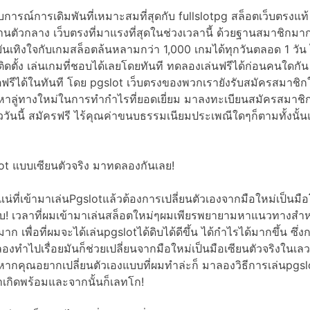
บการณ์การเดิมพันที่เหมาะสมที่สุดกับ fullslotpg สล็อตเว็บตรงแท
ผ่านตัวกลาง เว็บตรงที่มาแรงที่สุดในช่วงเวลานี้ ด้วยฐานสมาชิกมากย
นเทิงใจกับเกมสล็อตล้นหลามกว่า 1,000 เกมได้ทุกวันตลอด 1 วัน 
ดตั้ง เล่นเกมที่ชอบได้เลยโดยทันที ทดลองเล่นฟรีได้ก่อนคนใดกัน
ตฟรีได้ในทันที โดย pgslot เว็บตรงของพวกเรายังรับสมัครสมาชิกใ
หาลู่ทางใหม่ในการทำกำไรที่ยอดเยี่ยม มาลงทะเบียนสมัครสมาชิ
้ววันนี้ สมัครฟรี ไร้คุณค่าขนบธรรมเนียมประเพณีใดๆก็ตามทั้งนั้น
lot แบบเซียนตัวจริง มาทดลองกันเลย!
่ที่เข้ามาเล่นPgslotแล้วต้องการเปลี่ยนตัวเองจากมือใหม่เป็นมือ
ับ! เวลาที่ผมเข้ามาเล่นสล็อตใหม่ๆผมเพียรพยายามหาแนวทางสำ
าก เพื่อที่ผมจะได้เล่นpgslotได้ดิบได้ดีขึ้น ได้กำไรได้มากขึ้น ซ
ลองทำไปเรื่อยมันก็ช่วยเปลี่ยนจากมือใหม่เป็นมือเซียนตัวจริงในเลว
าหากคุณอยากเปลี่ยนตัวเองแบบที่ผมทำล่ะก็ มาลองวิธีการเล่นpgs
้าเกิดพร้อมและจากนั้นก็เลทโก!