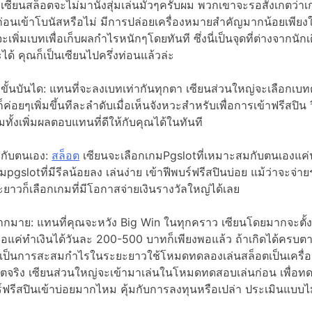
 เซียนสล็อตจะไม่มานั่งสุ่มเล่นมั่วๆครับผม พวกเขาจะรอสังเกตว่าเก
่อนเข้าโบนัสหรือไม่ มีการปล่อยเครื่องหมายสำคัญมากน้อยเพียงใด
เพิ่มเบทเพื่อเก็บผลกำไรหนักๆโดยทันที ซึ่งนี่เป็นจุดที่ต่างจากนักเ
ได้ คุณก็เป็นเซียนไปครึ่งท่อนแล้วล่ะ
ขั้นบันได: แทนที่จะลงเบทเท่ากันทุกตา เซียนส่วนใหญ่จะเลือกเ
ค่อยๆเพิ่มขึ้นทีละลำดับเมื่อเห็นจังหวะสำหรับเพื่อการเข้าฟรีสปิน 
ทั้งเพิ่มผลตอบแทนที่ดีให้กับคุณได้ในทันที
ะกับตนเอง:
สล็อต
เซียนจะเลือกเกมPgslotที่เหมาะสมกับตนเองแค่นั้
มpgslotที่มีรีลน้อยลง เล่นง่าย เข้าฟีพบร์ฟรีสปินบ่อย แม้ว่าจะจ่า
ยาวก็เลือกเกมที่มีโอกาสจ่ายเงินรางวัลใหญ่ได้เลย
ากมาย: แทนที่คุณจะหวัง Big Win ในทุกคราว เซียนโดยมากจะตั้ง
ขอแค่ทำเงินได้วันละ 200-500 บาทก็เพียงพอแล้ว ถ้าเกิดได้ครบตา
ี เป็นการสะสมกำไรในระยะยาวใช้โหมดทดลองเล่นสล็อตเป็นเครื่องไ
อตจริง เซียนส่วนใหญ่จะเข้ามาเล่นในโหมดทดสอบเล่นก่อน เพื่อท
อร์ฟรีสปินเข้าบ่อยมากไหม คุ้มกับการลงทุนหรือเปล่า ประเมินแบบไม่