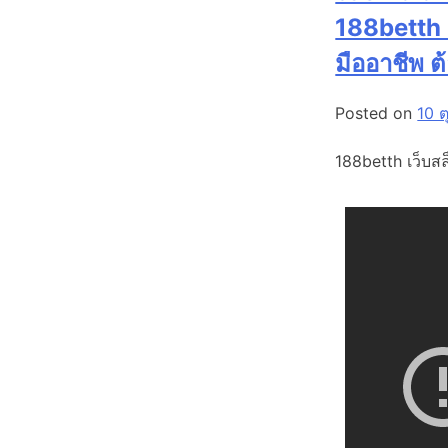
188betth 
มืออาชีพ ต
Posted on
10 
188betth เว็บสล็