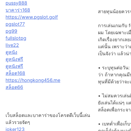
pussy888
บาคาร่า168
สายทุนน้อยควรจะ
https://www.pgslot.golf
pgslot77
การเล่นเกมกับ f
pg99
ผม โดยเฉพาะเมื
fullslotpg
เกิดเรื่องยากเล
live22
แค่นั้น เพราะว่
ดูหนัง
เป็นจังว่า แล้ว
ดูหนังฟรี
ดูหนังฟรี
• ระบุทุนต่อวัน
สล็อต168
ว่า ถ้าหากคุณมี
https://hongkong456.me
ทุนที่มีด้วยว่า
สล็อต66
• ไม่สมควรเล่นต
ยังเล่นได้แน่ๆ 
สล็อตเพื่อกระจา
เว็บสล็อตและบาคาร่าของโครตดีเว็บนี้เล่น
แล้วรวยจัดๆ
• เบทต่ำเพื่อเก
joker123
คุณก็จำต้องมา