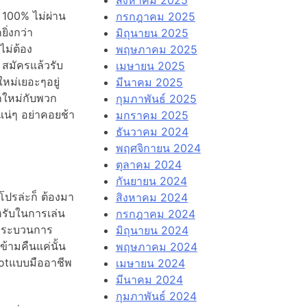
้ 100% ไม่ผ่าน
กรกฎาคม 2025
ิ่งกว่า
มิถุนายน 2025
ไม่ต้อง
พฤษภาคม 2025
 สมัครแล้วรับ
เมษายน 2025
หม่เยอะๆอยู่
มีนาคม 2025
กใหม่กับพวก
กุมภาพันธ์ 2025
แน่ๆ อย่าคอยช้า
มกราคม 2025
ธันวาคม 2024
พฤศจิกายน 2024
ตุลาคม 2024
กันยายน 2024
โปรล่ะก็ ต้องมา
สิงหาคม 2024
หรับในการเล่น
กรกฎาคม 2024
ึ่งกระบวนการ
มิถุนายน 2024
ข้ามคืนแค่นั้น
พฤษภาคม 2024
lotแบบมืออาชีพ
เมษายน 2024
มีนาคม 2024
กุมภาพันธ์ 2024