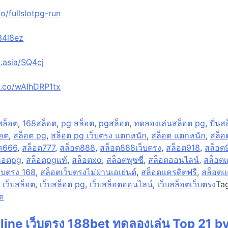
fo/fullslotpg-run
/34l8ez
l.asia/SQ4cj
/t.co/wAIhDRP1tx
สล็อต
,
168สล็อต
,
pg สล็อต
,
pgสล็อต
,
ทดลองเล่นสล็อต pg
,
ปั่นส
็อต
,
สล็อต pg
,
สล็อต pg เว็บตรง แตกหนัก
,
สล็อต แตกหนัก
,
สล็อ
ต666
,
สล็อต777
,
สล็อต888
,
สล็อต888เว็บตรง
,
สล็อต918
,
สล็อต
็อตpg
,
สล็อตpgแท้
,
สล็อตxo
,
สล็อตพุซซี่
,
สล็อตออนไลน์
,
สล็อตเ
ว็บตรง 168
,
สล็อตเว็บตรงไม่ผ่านเอเย่นต์
,
สล็อตเเครดิตฟรี
,
สล็อตแ
,
เว็บสล็อต
,
เว็บสล็อต pg
,
เว็บสล็อตออนไลน์
,
เว็บสล็อตเว็บตรง
Ta
ต
line เว็บตรง 188bet ทดลองเล่น Top 21 b