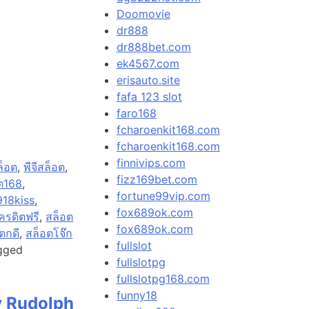
Doomovie
dr888
dr888bet.com
ek4567.com
erisauto.site
fafa 123 slot
faro168
fcharoenkit168.com
fcharoenkit168.com
finnivips.com
ล็อต
,
พีจีสล็อต
,
fizz169bet.com
ต168
,
fortune99vip.com
918kiss
,
fox689ok.com
ครดิตฟรี
,
สล็อต
fox689ok.com
ตกดี
,
สล็อตโจ๊ก
fullslot
gged
fullslotpg
fullslotpg168.com
funny18
y Rudolph