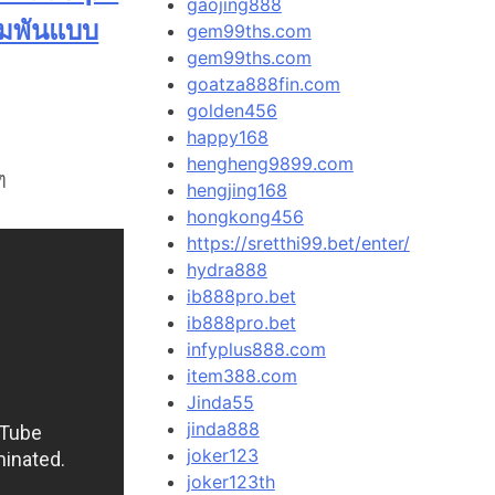
gaojing888
ิมพันแบบ
gem99ths.com
gem99ths.com
goatza888fin.com
golden456
happy168
hengheng9899.com
ๆ
hengjing168
hongkong456
https://sretthi99.bet/enter/
hydra888
ib888pro.bet
ib888pro.bet
infyplus888.com
item388.com
Jinda55
jinda888
joker123
joker123th