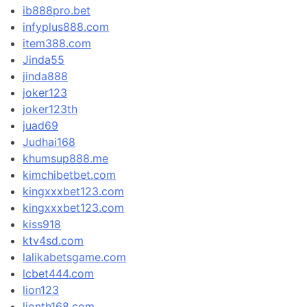
ib888pro.bet
infyplus888.com
item388.com
Jinda55
jinda888
joker123
joker123th
juad69
Judhai168
khumsup888.me
kimchibetbet.com
kingxxxbet123.com
kingxxxbet123.com
kiss918
ktv4sd.com
lalikabetsgame.com
lcbet444.com
lion123
lionth168.com