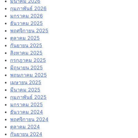
มีนาคม 2026
กุมภาพันธ์ 2026
มกราคม 2026
ธันวาคม 2025
พฤศจิกายน 2025
ตุลาคม 2025
กันยายน 2025
สิงหาคม 2025
กรกฎาคม 2025
มิถุนายน 2025
พฤษภาคม 2025
เมษายน 2025
มีนาคม 2025
กุมภาพันธ์ 2025
มกราคม 2025
ธันวาคม 2024
พฤศจิกายน 2024
ตุลาคม 2024
กันยายน 2024