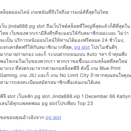
สล็อตออนไลน์ เกมพนันที่ถึงใจถึงอารมณ์ส์ที่สุดในไทย
เว็บ jinda888 pg slot ถือเว็บไซต์สล็อตที่ใหญ่ที่สุดแล้วก็ดีที่สุดใน
ไทย เว็บของพวกเรามีสิ่งดีๆที่จะมอบให้กับสมาชิกเยอะแยะ ไม่ว่า
จะเป็น บริการหนังออนไลน์ให้ท่านได้มองฟรีตลอด 24 ชั่วโมง,
แจกเครดิตฟรีให้กับสมาชิกมากที่สุด,
pg slot
โปรโมชั่นดีๆ
มากมายก่ายกอง และก็ ระบบฝากถอนแบบ Auto ฯลฯ ถ้าคุณพึง
พอใจเกมในเว็บของพวกเรา พวกเราขอชี้แนะเกมสล็อตที่สดใหม่
มาแรง ที่ส่งตรงมาจากค่ายเกมสล็อตพีจี ดังนี้ เกม Blue Print
Gaming, เกม JILI และก็ เกม No Limit City ถ้าหากคุณสนใจคุณ
สามารถลงทะเบียนสมัครสมาชิกเพื่อเล่นเกมได้เลย
พีจี slot เว็บหลัก pg slot Jinda888.vip 1 December 66 Katlyn
เล่นได้ทุกแพลตฟอม pg slotโปรเพียบ Top 23
ขอขอบคุณอ้างอิงจาก
pg slot