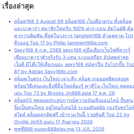
เรื่องล่าสุด
สล็อต168 3 August 69 สล็อต168 เว็บเดียวครบ ทั้งสล็อต
และบาคาร่า สมาชิกใหม่รับ 100% ฝาก-ถอน อัตโนมัติ คุ้ม
ค่าการเดิมพัน ที่สุดในวงการ tangtem168 ห้ามพลาด โปร
ดีรออยู่ Top 17 by Philip tangtem168e.com
Sexy168 4 ก.ค. 2569 sexy168 คู่มือเลือกเว็บไพ่ที่ควรรู้
เซียนบาคาร่าตัวจริงรับ 3 แสน ระบบเสถียร อัปเดตล่าสุด
เว็บดี มีโต๊ะให้เลือกเยอะ sexy168 สมัครปุ๊บ รับโปรปั๊บ To
87 by Adrian Sexy168c.com
สล็อตเว็บตรง เว็บใหญ่ เจาะลึก สล็อต เกมยอดฮิตแห่งยุค
พร้อมวิธีเล่นและสิ่งที่มือใหม่ต้องรู้ คาสิโน เว็บใหญ่ ทดลอ
เล่น Top 73 by Brooks Jin888.asia 17 ส.ค. 26
สล็อต55 สุดยอดประสบการณ์ความบันเทิงออนไลน์ ปั้นทุน
จิ๋มเป็นทุนใหญ่ อยู่ไหนก็เล่นได้ ระบบทันสมัย รองรับทุกไลฟ
สไตล์ สล็อตเครดิตฟรี เข้าร่วมวันนี้ รวยทันที Top 22 by
Orville Jin55.guru 17 กันยายน 2026
พุซซี่888 pussy888play.me 13 JUL 2026