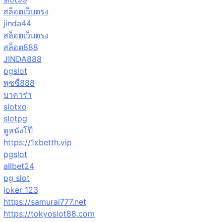
สล็อตเว็บตรง
jinda44
สล็อตเว็บตรง
สล็อต888
JINDA888
pgslot
พุซซี่888
บาคาร่า
slotxo
slotpg
ดูหนังโป๊
https://1xbetth.vip
pgslot
allbet24
pg slot
joker 123
https://samurai777.net
https://tokyoslot88.com