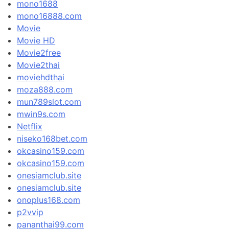
mono1688
mono16888.com
Movie
Movie HD
Movie2free
Movie2thai
moviehdthai
moza888.com
mun789slot.com
mwin9s.com
Netflix
niseko168bet.com
okcasino159.com
okcasino159.com
onesiamclub.site
onesiamclub.site
onoplus168.com
p2vvip
pananthai99.com