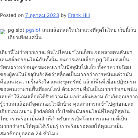
Posted on
7 ตุลาคม 2023
by
Frank Hill
pg slot
pgslot
เกมสล็อตสดใหม่มาแรงที่สุดในไทย เว็บนี้เว็บ
เดียวเพียงแค่นั้น
เดี๋ยวนี้ไม่ว่าพวกเราจะหันไปไหนมาไหนก็พบเจอหลายคนหันมา
เล่นสล็อตออนไลน์กันทั้งนั้น จนการเล่นสล็อต pg ได้แปลงเป็น
วัฒนธรรมร่วมยุคของคนเราในปัจจุบันไปแล้ว ทั้งค่าความนิยม
ของผู้คนในปัจจุบันยังคิดว่าสล็อตเป็นมากกว่าการพนันแต่ว่ามัน
คือแหล่งความรื่นเริงใจ แหล่งขุมทรัพย์ แล้วก็พื้นที่เชื่อมปฎิชมรม
ของคนเราผ่านพื้นที่ออนไลน์ ด้วยความที่มันเป็นมากกว่าเกมพนัน
เลยทำให้เกมสล็อตได้รับความนิยมอย่างล้นหลาม ถ้าเกิดคุณอยาก
รู้ว่าเกมสล็อตมีจุดเด่นอะไรอีกบ้าง คุณสามารถเข้าไปดูก่อนยละ
เอียดเกมเหมาะ jinda888 เว็บไซต์พนันออนไลน์ที่ใหญ่ที่สุดใน
ไทย เราพร้อมเป็นหลักที่สำหรับการเปิดโลกการเล่นเกมที่เป็น
มากกว่าเกมให้คุณได้เรียนรู้ เราพร้อมรอคอยให้คุณมาเป็น
สมาชิกอยู่ตลอด 24 ชั่วโมง