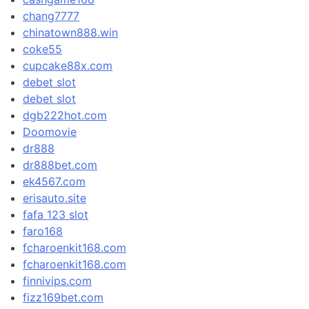
chang7777
chinatown888.win
coke55
cupcake88x.com
debet slot
debet slot
dgb222hot.com
Doomovie
dr888
dr888bet.com
ek4567.com
erisauto.site
fafa 123 slot
faro168
fcharoenkit168.com
fcharoenkit168.com
finnivips.com
fizz169bet.com