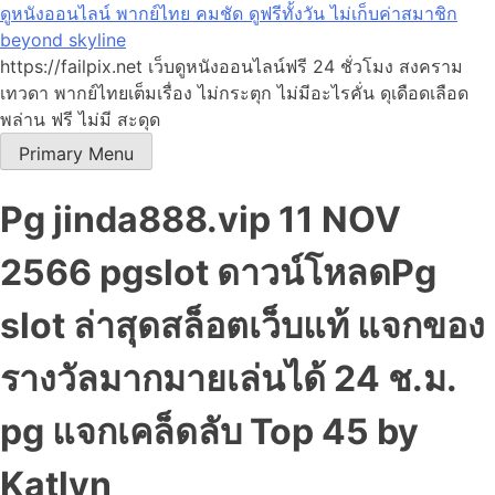
Skip
ดูหนังออนไลน์ พากย์ไทย คมชัด ดูฟรีทั้งวัน ไม่เก็บค่าสมาชิก
to
beyond skyline
content
https://failpix.net เว็บดูหนังออนไลน์ฟรี 24 ชั่วโมง สงคราม
เทวดา พากย์ไทยเต็มเรื่อง ไม่กระตุก ไม่มีอะไรคั่น ดุเดือดเลือด
พล่าน ฟรี ไม่มี สะดุด
Primary Menu
Pg jinda888.vip 11 NOV
2566 pgslot ดาวน์โหลดPg
slot ล่าสุดสล็อตเว็บแท้ แจกของ
รางวัลมากมายเล่นได้ 24 ช.ม.
pg แจกเคล็ดลับ Top 45 by
Katlyn