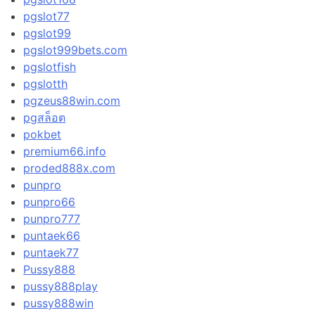
pgslot77
pgslot99
pgslot999bets.com
pgslotfish
pgslotth
pgzeus88win.com
pgสล็อต
pokbet
premium66.info
proded888x.com
punpro
punpro66
punpro777
puntaek66
puntaek77
Pussy888
pussy888play
pussy888win