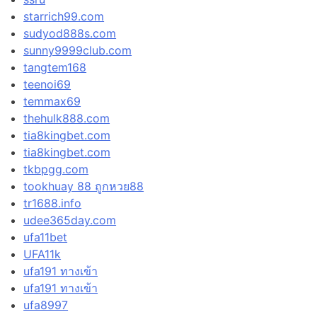
starrich99.com
sudyod888s.com
sunny9999club.com
tangtem168
teenoi69
temmax69
thehulk888.com
tia8kingbet.com
tia8kingbet.com
tkbpgg.com
tookhuay 88 ถูกหวย88
tr1688.info
udee365day.com
ufa11bet
UFA11k
ufa191 ทางเข้า
ufa191 ทางเข้า
ufa8997