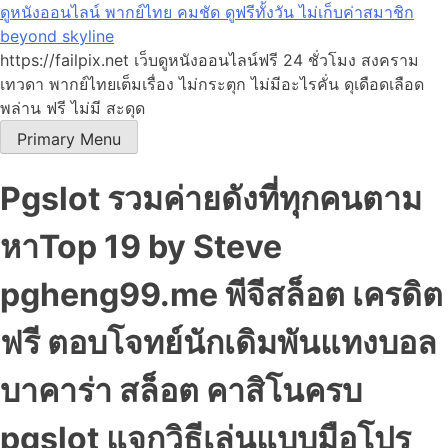
Skip
ดูหนังออนไลน์ พากย์ไทย คมชัด ดูฟรีทั้งวัน ไม่เก็บค่าสมาชิก
to
beyond skyline
content
https://failpix.net เว็บดูหนังออนไลน์ฟรี 24 ชั่วโมง สงคราม
เทวดา พากย์ไทยเต็มเรื่อง ไม่กระตุก ไม่มีอะไรคั่น ดุเดือดเลือด
พล่าน ฟรี ไม่มี สะดุด
Primary Menu
Pgslot รวมค่ายดังที่ทุกคนตาม
หาTop 19 by Steve
pgheng99.me พีจีสล็อต เครดิต
ฟรี ตอบโจทย์นักเดิมพันแทงบอล
บาคาร่า สล็อต คาสิโนครบ
pgslot แจกวิธีเล่นแบบมือโปร