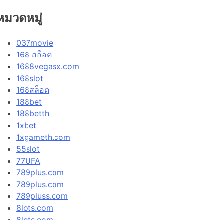
หมวดหมู่
037movie
168 สล็อต
1688vegasx.com
168slot
168สล็อต
188bet
188betth
1xbet
1xgameth.com
55slot
77UFA
789plus.com
789plus.com
789pluss.com
8lots.com
8lots.com