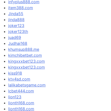
infyplus888.com
item388.com
Jinda55
jinda888
joker123
joker123th
juad69
Judhai168
khumsup888.me
kimchibetbet.com
kingxxxbet123.com
kingxxxbet123.com
kiss918
ktv4sd.com
lalikabetsgame.com
lcbet444.com
lion123
lionth168.com
lionth168.com