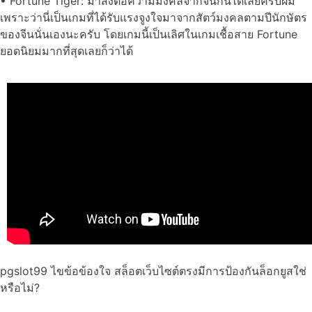
• Fortune Tiger: มาส่งต่อความมงคลจากจีนกันได้เลยครับผม
เพราะว่านี่เป็นเกมที่ได้รับแรงจูงใจมาจากสัตว์มงคลตามปีนักษัตร
ของจีนนั่นเองนะครับ โดยเกมนี้เป็นเลิศในเกมเชื้อสาย Fortune
ยอดนิยมมากที่สุดเลยก็ว่าได้
pgslot99 ไขข้อข้องใจ สล็อตเว็บไซต์ตรงมีการป้องกันล็อกยูสใช่
หรือไม่?