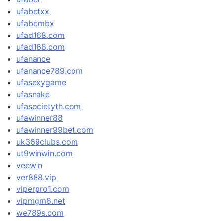
ufabetxx
ufabombx
ufad168.com
ufad168.com
ufanance
ufanance789.com
ufasexygame
ufasnake
ufasocietyth.com
ufawinner88
ufawinner99bet.com
uk369clubs.com
ut9winwin.com
veewin
ver888.vip
viperpro1.com
vipmgm8.net
we789s.com