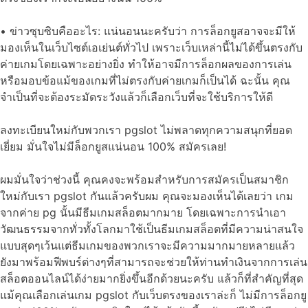
• ข่าวซุบซิบคืออะไร: แน่นอนนะครับว่า การล็อกยูสอาจจะมีให้
มองเห็นในเว็บไซต์เอเย่นต์ทั่วไป เพราะเว็บเหล่านี้ไม่ได้ขึ้นตรงกับ
ค่ายเกมโดยเฉพาะอย่างยิ่ง ทำให้อาจมีการล็อกผลของการเล่น
หรือมอบข้อแม้ของเกมที่ไม่ตรงกับค่ายเกมก็เป็นได้ ฉะนั้น คุณ
จำเป็นที่จะต้องระมัดระวังแล้วก็เลือกเว็บที่จะใช้บริการให้ดี
ลงทะเบียนใหม่กับพวกเรา pgslot ไม่พลาดทุกความสนุกที่ยอด
เยี่ยม มั่นใจไม่มีล็อกยูสแน่นอน 100% สมัครเลย!
ผมมั่นใจว่าช่วงนี้ คุณคงจะพร้อมสำหรับการสมัครเป็นสมาชิก
ใหม่กับเรา pgslot กันแล้วครับผม คุณจะมองเห็นได้เลยว่า เกม
จากค่าย pg นั้นมีธีมเกมสล็อตมากมาย โดยเฉพาะการนำเอา
วัฒนธรรมจากทั่วทั้งโลกมาใช้เป็นธีมเกมสล็อตที่มีความน่าสนใจ
แบบสุดๆเว้นแต่ธีมเกมของพวกเราจะมีความมากมายหลายแล้ว
ยังมาพร้อมฟีพบร์ต่างๆที่สามารถจะช่วยให้ท่านทำเงินจากการเล่น
สล็อตออนไลน์ได้ง่ายมากยิ่งขึ้นอีกด้วยนะครับ แล้วก็ที่สำคัญที่สุด
แม้คุณเลือกเล่นเกม pgslot กับเว็บตรงของเราล่ะก็ ไม่มีการล็อกยู