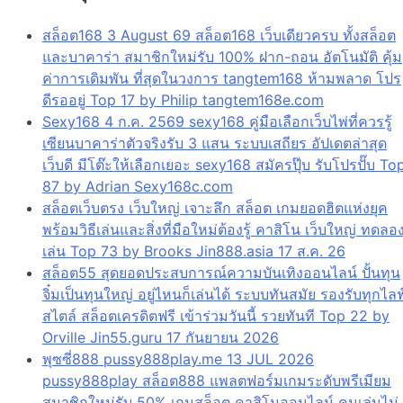
สล็อต168 3 August 69 สล็อต168 เว็บเดียวครบ ทั้งสล็อต
และบาคาร่า สมาชิกใหม่รับ 100% ฝาก-ถอน อัตโนมัติ คุ้ม
ค่าการเดิมพัน ที่สุดในวงการ tangtem168 ห้ามพลาด โปร
ดีรออยู่ Top 17 by Philip tangtem168e.com
Sexy168 4 ก.ค. 2569 sexy168 คู่มือเลือกเว็บไพ่ที่ควรรู้
เซียนบาคาร่าตัวจริงรับ 3 แสน ระบบเสถียร อัปเดตล่าสุด
เว็บดี มีโต๊ะให้เลือกเยอะ sexy168 สมัครปุ๊บ รับโปรปั๊บ To
87 by Adrian Sexy168c.com
สล็อตเว็บตรง เว็บใหญ่ เจาะลึก สล็อต เกมยอดฮิตแห่งยุค
พร้อมวิธีเล่นและสิ่งที่มือใหม่ต้องรู้ คาสิโน เว็บใหญ่ ทดลอ
เล่น Top 73 by Brooks Jin888.asia 17 ส.ค. 26
สล็อต55 สุดยอดประสบการณ์ความบันเทิงออนไลน์ ปั้นทุน
จิ๋มเป็นทุนใหญ่ อยู่ไหนก็เล่นได้ ระบบทันสมัย รองรับทุกไลฟ
สไตล์ สล็อตเครดิตฟรี เข้าร่วมวันนี้ รวยทันที Top 22 by
Orville Jin55.guru 17 กันยายน 2026
พุซซี่888 pussy888play.me 13 JUL 2026
pussy888play สล็อต888 แพลตฟอร์มเกมระดับพรีเมียม
สมาชิกใหม่รับ 50% เกมสล็อต คาสิโนออนไลน์ คนเล่นไม่