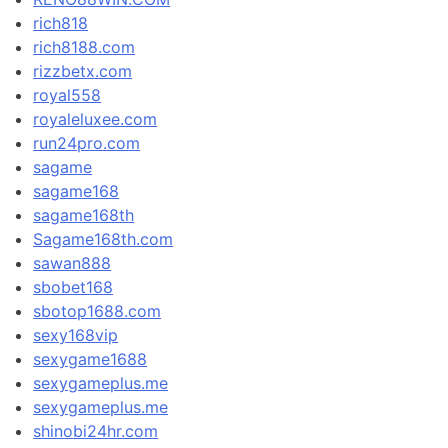
rich818
rich8188.com
rizzbetx.com
royal558
royaleluxee.com
run24pro.com
sagame
sagame168
sagame168th
Sagame168th.com
sawan888
sbobet168
sbotop1688.com
sexy168vip
sexygame1688
sexygameplus.me
sexygameplus.me
shinobi24hr.com