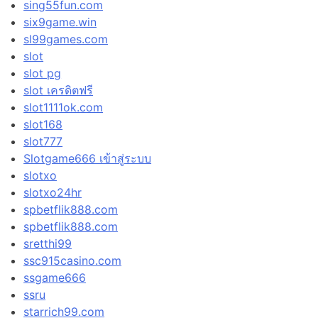
sing55fun.com
six9game.win
sl99games.com
slot
slot pg
slot เครดิตฟรี
slot1111ok.com
slot168
slot777
Slotgame666 เข้าสู่ระบบ
slotxo
slotxo24hr
spbetflik888.com
spbetflik888.com
sretthi99
ssc915casino.com
ssgame666
ssru
starrich99.com