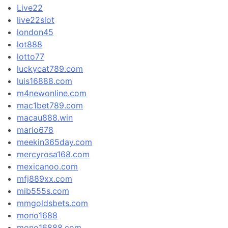
Live22
live22slot
london45
lot888
lotto77
luckycat789.com
luis16888.com
m4newonline.com
mac1bet789.com
macau888.win
mario678
meekin365day.com
mercyrosa168.com
mexicanoo.com
mfj889xx.com
mib555s.com
mmgoldsbets.com
mono1688
mono16888.com