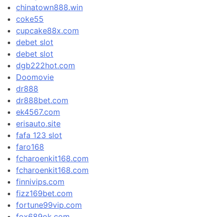
chinatown888.win
coke55
cupcake88x.com
debet slot
debet slot
dgb222hot.com
Doomovie
dr888
dr888bet.com
ek4567.com
erisauto.site
fafa 123 slot
faro168
fcharoenkit168.com
fcharoenkit168.com
finnivips.com
fizz169bet.com
fortune99vip.com
fox689ok.com