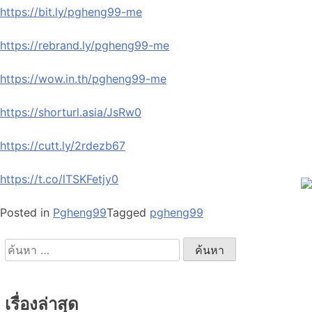
https://bit.ly/pgheng99-me
https://rebrand.ly/pgheng99-me
https://wow.in.th/pgheng99-me
https://shorturl.asia/JsRw0
https://cutt.ly/2rdezb67
https://t.co/lTSKFetjy0
Posted in
Pgheng99
Tagged
pgheng99
ค้นหา
สำหรับ:
เรื่องล่าสุด