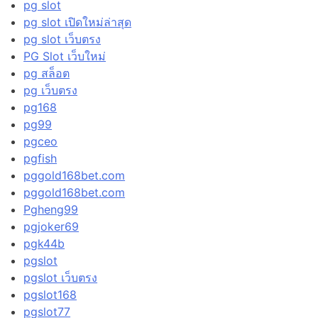
pg slot
pg slot เปิดใหม่ล่าสุด
pg slot เว็บตรง
PG Slot เว็บใหม่
pg สล็อต
pg เว็บตรง
pg168
pg99
pgceo
pgfish
pggold168bet.com
pggold168bet.com
Pgheng99
pgjoker69
pgk44b
pgslot
pgslot เว็บตรง
pgslot168
pgslot77