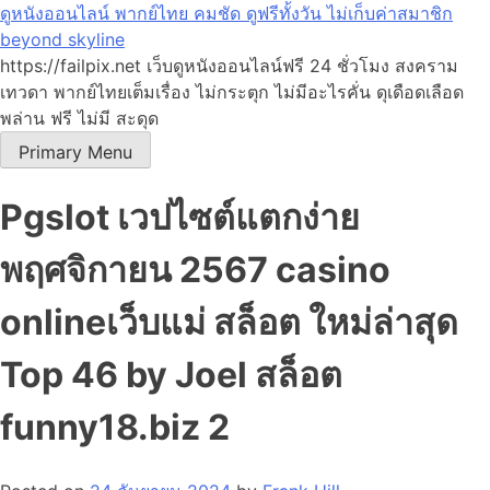
Skip
ดูหนังออนไลน์ พากย์ไทย คมชัด ดูฟรีทั้งวัน ไม่เก็บค่าสมาชิก
to
beyond skyline
content
https://failpix.net เว็บดูหนังออนไลน์ฟรี 24 ชั่วโมง สงคราม
เทวดา พากย์ไทยเต็มเรื่อง ไม่กระตุก ไม่มีอะไรคั่น ดุเดือดเลือด
พล่าน ฟรี ไม่มี สะดุด
Primary Menu
Pgslot เวปไซต์แตกง่าย
พฤศจิกายน 2567 casino
onlineเว็บแม่ สล็อต ใหม่ล่าสุด
Top 46 by Joel สล็อต
funny18.biz 2