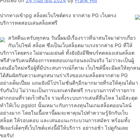
Posted on
24 กันยายน 2024
by
Frank Hill
ปากทางเข้าpg สล็อตเว็บไซต์ตรง จากค่าย PG เว็บตรง
บริการทดสอบเล่นสล็อตฟรี
สวัสดีนะครับทุกคน วันนี้ผมมีเรื่องราวที่น่าสนใจมาฝากเกี่ยว
กับเว็บไซต์ สล็อต ซึ่งเป็นเว็บสล็อตมาแรงจากค่าย PG ที่ให้
บริการโดยตรง ไม่ผ่านเอเย่นต์ ทั้งยังยังมีฟีพบร์ทดลองเล่นสล็อต
ฟรีสำหรับคนที่ต้องการทดสอบเกมก่อนลงเงินจริง ไม่ว่าจะเป็นผู้
เล่นมือใหม่หรือผู้ที่มีประสบการณ์ก็ตาม เว็บไซต์นี้จะมีผลให้ทุกคน
ได้สัมผัสกับความสนุกสนานร่าเริงของเกมสล็อตจากค่าย PG
อย่างเต็มเปี่ยม แถมยังมีโปรโมชั่นดีๆอีกมากมายที่รอให้คุณได้มา
รับกันไป ไม่ว่าจะเป็นการแจกเครดิตฟรี กระบวนการทำรายการ
ฝากถอนที่รวดเร็วทันใจ รวมทั้งระบบการเล่นที่ลื่นไหล ไม่มีสะดุด
ทำให้เว็บ pgslot นั้นเหมาะกับการลงทุนในเกมสล็อตออนไลน์
อย่างมาก โดยในเนื้อหานี้ผมจะพาคุณไปทำความรู้จักกับเว็บ
สล็อต ให้รอบคอบ และเสนอแนะกระบวนการสมัคร พร้อมทั้ง
ฟีเจอร์เด็ดๆที่เว็บไซต์แห่งนี้มีให้บริการ อย่ารอช้า ไปดูกันเลย
ขอรับ!