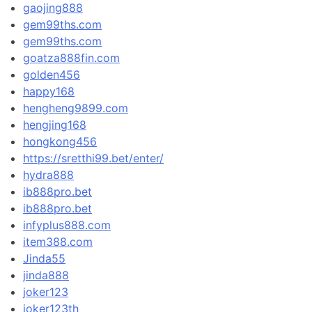
gaojing888
gem99ths.com
gem99ths.com
goatza888fin.com
golden456
happy168
hengheng9899.com
hengjing168
hongkong456
https://sretthi99.bet/enter/
hydra888
ib888pro.bet
ib888pro.bet
infyplus888.com
item388.com
Jinda55
jinda888
joker123
joker123th