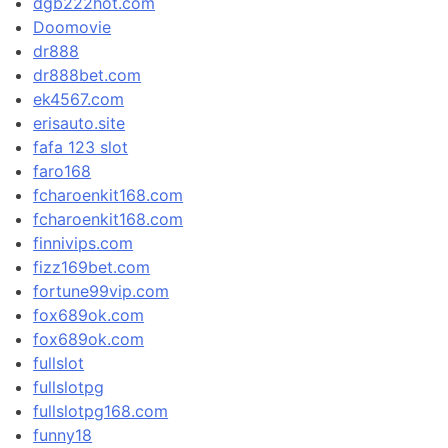
dgb222hot.com
Doomovie
dr888
dr888bet.com
ek4567.com
erisauto.site
fafa 123 slot
faro168
fcharoenkit168.com
fcharoenkit168.com
finnivips.com
fizz169bet.com
fortune99vip.com
fox689ok.com
fox689ok.com
fullslot
fullslotpg
fullslotpg168.com
funny18