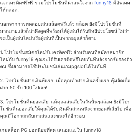
แจกเครดิตฟรีฟรี รวมโปรโมชั่นที่น่าสนใจจาก
funny18
มีอัพเดต
ให้ตลอด!
นอกจากการทดสอบเล่นสล็อตฟรีแล้ว สล็อต ยังมีโปรโมชั่นที่
มากมายแล้วก็น่าดึงดูดที่พร้อมให้ผู้เล่นได้รับสิทธิประโยชน์ ไม่ว่า
จะเป็นผู้เล่นใหม่หรือผู้เล่นที่เป็นพวกอยู่แล้วก็ตาม
1. โปรโมชั่นสมัครใหม่รับเครดิตฟรี: สำหรับคนที่สมัครสมาชิก
ใหม่กับ funny18 คุณจะได้รับเครดิตฟรีโดยทันทีหลังจากรับรองตัว
ตน ซึ่งสามารถใช้ประโยชน์เล่นเกมpgslotได้ในทันที
2. โปรโมชั่นฝากเงินทีแรก: เมื่อคุณทำฝากเงินครั้งแรก คุ้มจัดเต็ม
ฝาก 50 รับ 100 ไปเลย!
3. โปรโมชั่นคืนยอดเสีย: แม้คุณเล่นเสียในวันนั้นๆสล็อต ยังมีโปร
โมชั่นคืนยอดเสียให้คุณได้รับเงินคืนส่วนหนึ่งจากยอดที่เสียไป เพื่อ
คุณมีโอกาสกลับมาเล่นและชนะได้อีกรอบ
เกมสล็อต PG ยอดนิยมที่สุด เสนอแนะใน funny18