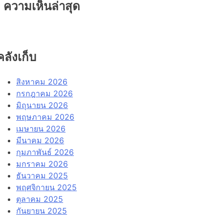
ความเห็นล่าสุด
คลังเก็บ
สิงหาคม 2026
กรกฎาคม 2026
มิถุนายน 2026
พฤษภาคม 2026
เมษายน 2026
มีนาคม 2026
กุมภาพันธ์ 2026
มกราคม 2026
ธันวาคม 2025
พฤศจิกายน 2025
ตุลาคม 2025
กันยายน 2025