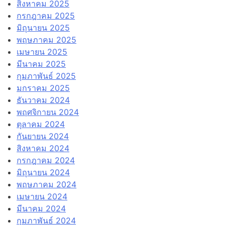
สิงหาคม 2025
กรกฎาคม 2025
มิถุนายน 2025
พฤษภาคม 2025
เมษายน 2025
มีนาคม 2025
กุมภาพันธ์ 2025
มกราคม 2025
ธันวาคม 2024
พฤศจิกายน 2024
ตุลาคม 2024
กันยายน 2024
สิงหาคม 2024
กรกฎาคม 2024
มิถุนายน 2024
พฤษภาคม 2024
เมษายน 2024
มีนาคม 2024
กุมภาพันธ์ 2024