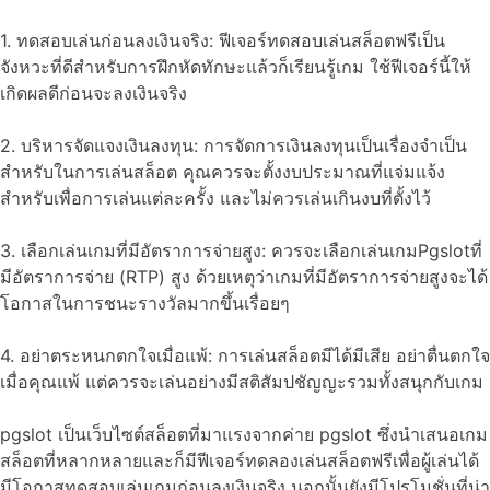
1. ทดสอบเล่นก่อนลงเงินจริง: ฟีเจอร์ทดสอบเล่นสล็อตฟรีเป็น
จังหวะที่ดีสำหรับการฝึกหัดทักษะแล้วก็เรียนรู้เกม ใช้ฟีเจอร์นี้ให้
เกิดผลดีก่อนจะลงเงินจริง
2. บริหารจัดแจงเงินลงทุน: การจัดการเงินลงทุนเป็นเรื่องจำเป็น
สำหรับในการเล่นสล็อต คุณควรจะตั้งงบประมาณที่แจ่มแจ้ง
สำหรับเพื่อการเล่นแต่ละครั้ง และไม่ควรเล่นเกินงบที่ตั้งไว้
3. เลือกเล่นเกมที่มีอัตราการจ่ายสูง: ควรจะเลือกเล่นเกมPgslotที่
มีอัตราการจ่าย (RTP) สูง ด้วยเหตุว่าเกมที่มีอัตราการจ่ายสูงจะได้
โอกาสในการชนะรางวัลมากขึ้นเรื่อยๆ
4. อย่าตระหนกตกใจเมื่อแพ้: การเล่นสล็อตมีได้มีเสีย อย่าตื่นตกใจ
เมื่อคุณแพ้ แต่ควรจะเล่นอย่างมีสติสัมปชัญญะรวมทั้งสนุกกับเกม
pgslot เป็นเว็บไซต์สล็อตที่มาแรงจากค่าย pgslot ซึ่งนำเสนอเกม
สล็อตที่หลากหลายและก็มีฟีเจอร์ทดลองเล่นสล็อตฟรีเพื่อผู้เล่นได้
มีโอกาสทดสอบเล่นเกมก่อนลงเงินจริง นอกนั้นยังมีโปรโมชั่นที่น่า