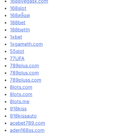
1688vegasx.com
168slot
168สล็อต
188bet
188betth
1xbet
1xgameth.com
55slot
77UFA
789plus.com
789plus.com
789pluss.com
8lots.com
8lots.com
8lots.me
918kiss
918kissauto
acebet789.com
aden168ss.com