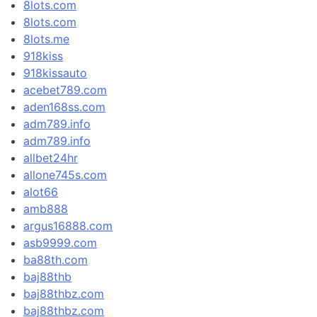
8lots.com
8lots.com
8lots.me
918kiss
918kissauto
acebet789.com
aden168ss.com
adm789.info
adm789.info
allbet24hr
allone745s.com
alot66
amb888
argus16888.com
asb9999.com
ba88th.com
baj88thb
baj88thbz.com
baj88thbz.com