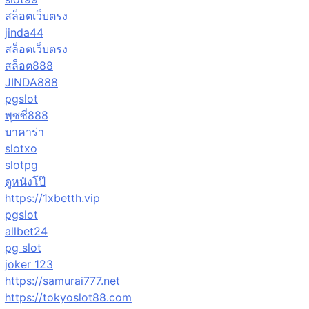
สล็อตเว็บตรง
jinda44
สล็อตเว็บตรง
สล็อต888
JINDA888
pgslot
พุซซี่888
บาคาร่า
slotxo
slotpg
ดูหนังโป๊
https://1xbetth.vip
pgslot
allbet24
pg slot
joker 123
https://samurai777.net
https://tokyoslot88.com