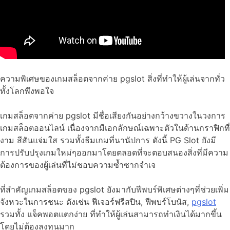
ความพิเศษของเกมสล็อตจากค่าย pgslot สิ่งที่ทำให้ผู้เล่นจากทั่ว
ทั้งโลกพึงพอใจ
เกมสล็อตจากค่าย pgslot มีชื่อเสียงกันอย่างกว้างขวางในวงการ
เกมสล็อตออนไลน์ เนื่องจากมีเอกลักษณ์เฉพาะตัวในด้านกราฟิกที่
งาม สีสันแจ่มใส รวมทั้งธีมเกมที่นานัปการ ดังนี้ PG Slot ยังมี
การปรับปรุงเกมใหม่ๆออกมาโดยตลอดที่จะตอบสนองสิ่งที่มีความ
ต้องการของผู้เล่นที่ไม่ชอบความซ้ำซากจำเจ
ที่สำคัญเกมสล็อตของ pgslot ยังมากับฟีพบร์พิเศษต่างๆที่ช่วยเพิ่ม
จังหวะในการชนะ ดังเช่น ฟีเจอร์ฟรีสปิน, ฟีพบร์โบนัส,
pgslot
รวมทั้ง แจ็คพอตแตกง่าย ที่ทำให้ผู้เล่นสามารถทำเงินได้มากขึ้น
โดยไม่ต้องลงทุนมาก