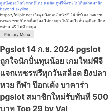
Skip
ดูหนังออนไลน์ พากย์ไทย คมชัด ดูฟรีทั้งวัน ไม่เก็บค่าสมาชิก
to
beyond skyline
content
https://failpix.net เว็บดูหนังออนไลน์ฟรี 24 ชั่วโมง สงคราม
เทวดา พากย์ไทยเต็มเรื่อง ไม่กระตุก ไม่มีอะไรคั่น ดุเดือดเลือด
พล่าน ฟรี ไม่มี สะดุด
Primary Menu
Pgslot 14 ก.ย. 2024 pgslot
ถูกใจนักปั่นทุนน้อย เกมใหม่พีจี
แจกเพชรฟรีทุกวันสล็อต ยิงปลา
หวย กีฬา ป๊อกเด้ง บาคาร่า
pgslot สมาชิกใหม่รับทันที 500
บาท Top 29 by Val