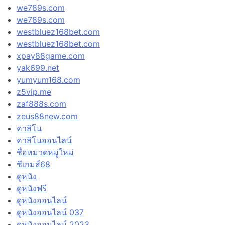
we789s.com
we789s.com
westbluez168bet.com
westbluez168bet.com
xpay88game.com
yak699.net
yumyum168.com
z5vip.me
zaf888s.com
zeus88new.com
คาสิโน
คาสิโนออนไลน์
ชื่อหมวดหมู่ใหม่
ซีเกมส์68
ดูหนัง
ดูหนังฟรี
ดูหนังออนไลน์
ดูหนังออนไลน์ 037
ดูหนังออนไลน์ 2023