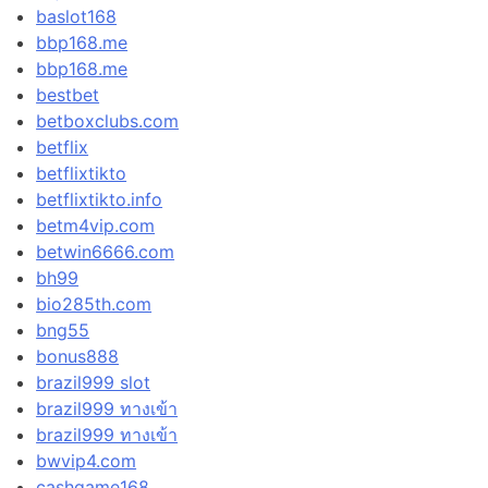
baslot168
bbp168.me
bbp168.me
bestbet
betboxclubs.com
betflix
betflixtikto
betflixtikto.info
betm4vip.com
betwin6666.com
bh99
bio285th.com
bng55
bonus888
brazil999 slot
brazil999 ทางเข้า
brazil999 ทางเข้า
bwvip4.com
cashgame168