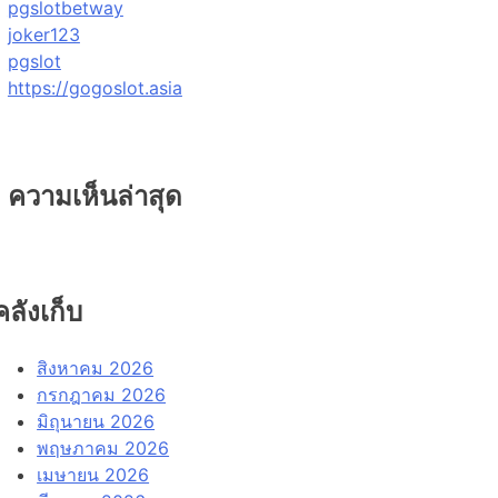
pgslotbetway
joker123
pgslot
https://gogoslot.asia
ความเห็นล่าสุด
คลังเก็บ
สิงหาคม 2026
กรกฎาคม 2026
มิถุนายน 2026
พฤษภาคม 2026
เมษายน 2026