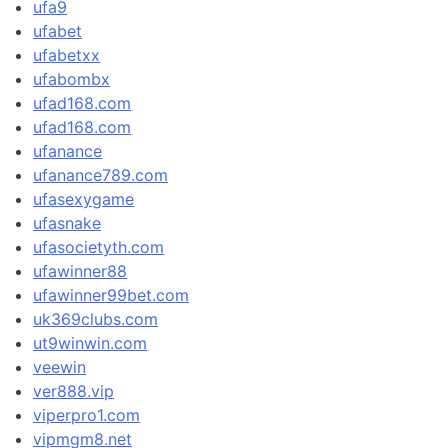
ufa9
ufabet
ufabetxx
ufabombx
ufad168.com
ufad168.com
ufanance
ufanance789.com
ufasexygame
ufasnake
ufasocietyth.com
ufawinner88
ufawinner99bet.com
uk369clubs.com
ut9winwin.com
veewin
ver888.vip
viperpro1.com
vipmgm8.net