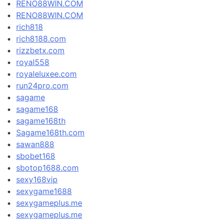
RENO88WIN.COM
RENO88WIN.COM
rich818
rich8188.com
rizzbetx.com
royal558
royaleluxee.com
run24pro.com
sagame
sagame168
sagame168th
Sagame168th.com
sawan888
sbobet168
sbotop1688.com
sexy168vip
sexygame1688
sexygameplus.me
sexygameplus.me