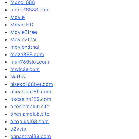
mono1688
mono16888.com
Movie
Movie HD
Movie2free
Movie2thai
moviehdthai
moza888.com
mun789slot.com
mwin9s.com
Netflix
niseko168bet.com
okcasino159.com
okcasino159.com
onesiamclub.site
onesiamclub.site
onoplus168.com
p2vvip
pananthai99.com