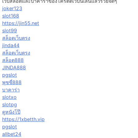
เว็บสล็อตและบาคาร่าของโครตดีเว็บนี้เล่นแล้วรวยจัดๆ
joker123
slot168
https://jin55.net
slot99
สล็อตเว็บตรง
jinda44
สล็อตเว็บตรง
สล็อต888
JINDA888
pgslot
พุซซี่888
บาคาร่า
slotxo
slotpg
ดูหนังโป๊
https://1xbetth.vip
pgslot
allbet24