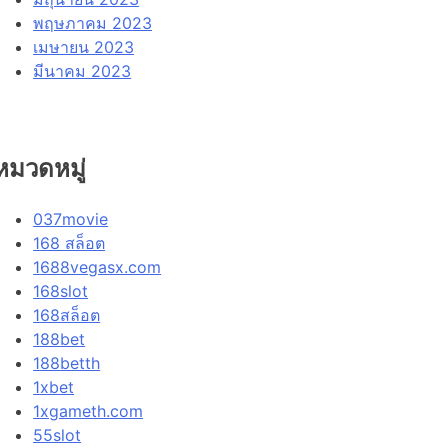
พฤษภาคม 2023
เมษายน 2023
มีนาคม 2023
หมวดหมู่
037movie
168 สล็อต
1688vegasx.com
168slot
168สล็อต
188bet
188betth
1xbet
1xgameth.com
55slot