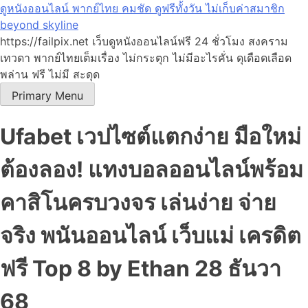
Skip
ดูหนังออนไลน์ พากย์ไทย คมชัด ดูฟรีทั้งวัน ไม่เก็บค่าสมาชิก
to
beyond skyline
content
https://failpix.net เว็บดูหนังออนไลน์ฟรี 24 ชั่วโมง สงคราม
เทวดา พากย์ไทยเต็มเรื่อง ไม่กระตุก ไม่มีอะไรคั่น ดุเดือดเลือด
พล่าน ฟรี ไม่มี สะดุด
Primary Menu
Ufabet เวปไซต์แตกง่าย มือใหม่
ต้องลอง! แทงบอลออนไลน์พร้อม
คาสิโนครบวงจร เล่นง่าย จ่าย
จริง พนันออนไลน์ เว็บแม่ เครดิต
ฟรี Top 8 by Ethan 28 ธันวา
68