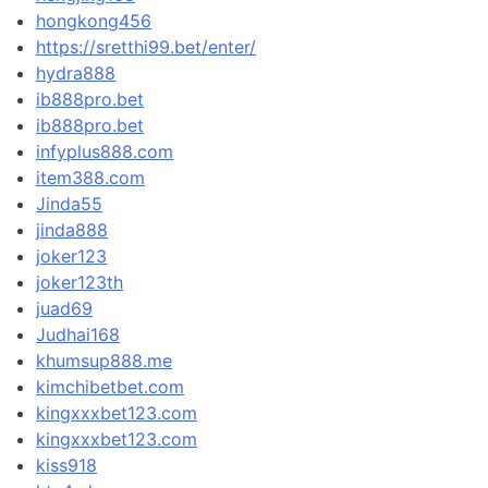
hongkong456
https://sretthi99.bet/enter/
hydra888
ib888pro.bet
ib888pro.bet
infyplus888.com
item388.com
Jinda55
jinda888
joker123
joker123th
juad69
Judhai168
khumsup888.me
kimchibetbet.com
kingxxxbet123.com
kingxxxbet123.com
kiss918