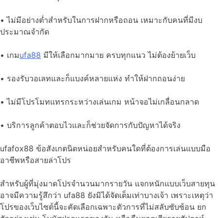
• ไม่มีอย่างต่ำสำหรับในการฝากหรือถอน เหมาะกับคนที่มีงบ
ประมาณจำกัด
• เกม
ufa88
มีให้เลือกมากมาย ครบทุกแนว ไม่ต้องย้ายเว็บ
• รองรับวอเลทและก็แบงค์หลายแห่ง ทำให้ฝากถอนง่าย
• ไม่มีโปรโมทแทรกระหว่างเล่นเกม หน้าจอไม่เกลื่อนกลาด
• บริการลูกค้าตอบไวและก็ช่วยจัดการกับปัญหาได้จริง
ufafox88 ข้อสังเกตนิดหน่อยสำหรับคนใดที่ต้องการเล่นแบบมือ
อาชีพหรือสายล่าโปร
สำหรับผู้ที่มุ่งมาดโปรจำนวนมากรายวัน แจกหนักแบบเว็บสายทุน
อาจมีความรู้สึกว่า ufa88 ยังมิได้จัดเต็มเท่าบางเจ้า เพราะเหตุว่า
โปรของเว็บไซต์นี้จะคัดเลือกเฉพาะตัวการที่ไม่สลับซับซ้อน ยก