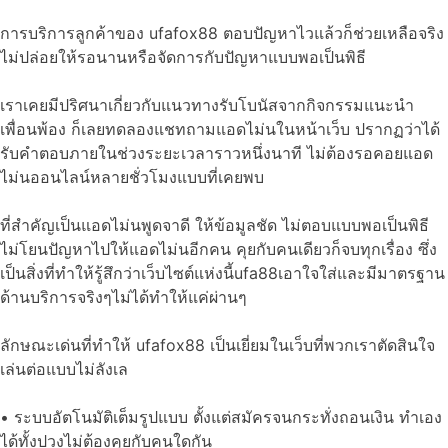
การบริการลูกค้าของ ufafox88 ตอบปัญหาไวแล้วก็ช่วยเหลือจริง
ไม่ปล่อยให้รอนานหรือจัดการกับปัญหาแบบพอเป็นพิธี
เราเคยมีปริศนาเกี่ยวกับแนวทางรับโบนัสจากกิจกรรมแนะนำ
เพื่อนพ้อง ก็เลยทดลองแชทถามแอดไม่นในหน้าเว็บ ปรากฏว่าได้
รับคำตอบภายในช่วงระยะเวลาราวหนึ่งนาที ไม่ต้องรอคอยแอด
ไม่นออนไลน์หลายชั่วโมงแบบที่เคยพบ
ที่สำคัญเป็นแอดไม่นพูดจาดี ให้ข้อมูลชัด ไม่ตอบแบบพอเป็นพิธี
ไม่โยนปัญหาไปให้แอดไม่นอีกคน คุยกับคนเดียวก็จบทุกเรื่อง ซึ่ง
เป็นสิ่งที่ทำให้รู้สึกว่าเว็บไซต์แห่งนี้ufa88เอาใจใส่และมีมาตรฐาน
ด้านบริการจริงๆไม่ได้ทำให้แค่ผ่านๆ
ลักษณะเด่นที่ทำให้ ufafox88 เป็นเยี่ยมในเว็บที่พวกเราตัดสินใจ
เล่นต่อแบบไม่ลังเล
• ระบบอัตโนมัติเต็มรูปแบบ ตั้งแต่สมัครจนกระทั่งถอนเงิน ทำเอง
ได้ทั้งปวงไม่ต้องคุยกับคนใดกัน