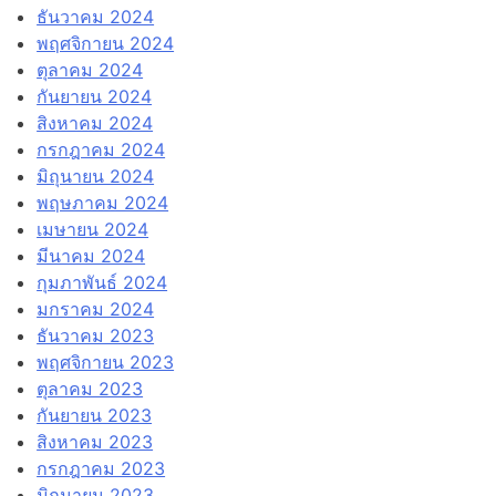
ธันวาคม 2024
พฤศจิกายน 2024
ตุลาคม 2024
กันยายน 2024
สิงหาคม 2024
กรกฎาคม 2024
มิถุนายน 2024
พฤษภาคม 2024
เมษายน 2024
มีนาคม 2024
กุมภาพันธ์ 2024
มกราคม 2024
ธันวาคม 2023
พฤศจิกายน 2023
ตุลาคม 2023
กันยายน 2023
สิงหาคม 2023
กรกฎาคม 2023
มิถุนายน 2023