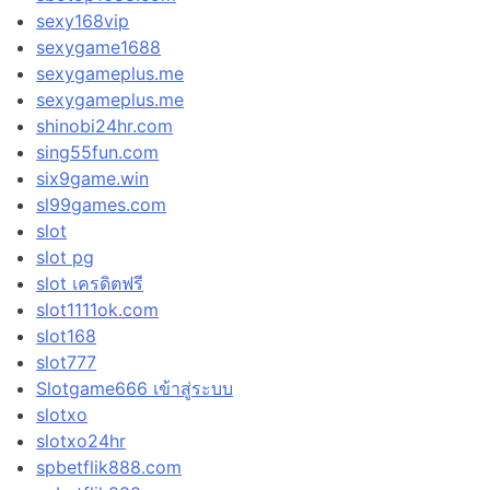
sexy168vip
sexygame1688
sexygameplus.me
sexygameplus.me
shinobi24hr.com
sing55fun.com
six9game.win
sl99games.com
slot
slot pg
slot เครดิตฟรี
slot1111ok.com
slot168
slot777
Slotgame666 เข้าสู่ระบบ
slotxo
slotxo24hr
spbetflik888.com