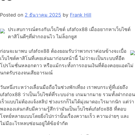
Posted on
2 ธันวาคม 2025
by
Frank Hill
ประสบการณ์ตรงกับเว็บไซต์ ufafox88 เมื่ออยากหาเว็บไซต์
คาสิโนดีๆที่ฝากถอนไว ไม่ล็อกยูส
ก่อนจะมาพบ ufafox88 ต้องยอมรับว่าพวกเราค่อนข้างจะเบื่อ
เว็บไซต์คาสิโนที่เคยเล่นมาก่อนหน้านี้ ไม่ว่าจะเป็นระบบที่อืด
โปรโมชั่นหลอกดาว หรือแม้กระทั้งการถอนเงินที่ต้องคอยแอดไม่
นกดรับรองจนเสียอารมณ์
วันหนึ่งระหว่างเลื่อนมือถือในช่วงพักเที่ยง เราพบกระทู้ที่เอ่ยถึง
ufafox88 ว่าเป็นเว็บไซต์ที่ระบบง่าย เกมมากมาย รวมทั้งฝากถอน
เร็วแบบไม่ต้องแจ้งสลิป ช่วงแรกก็ไม่ได้มุ่งมาดอะไรมากนัก แต่ว่า
พอลองเล่นกลับมีความรู้สึกว่ามันเป็นเว็บไซต์ufafox88 ที่ตอบ
โจทย์หลายแบบโดยยิ่งไปกว่านั้นเรื่องความเร็ว ความง่ายๆ และ
ไม่มีอะไรหลบซ่อนอยู่ใต้ข้อจำกัด