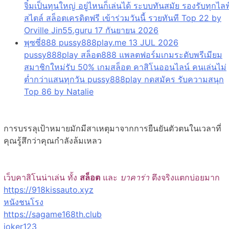
จิ๋มเป็นทุนใหญ่ อยู่ไหนก็เล่นได้ ระบบทันสมัย รองรับทุกไลฟ
สไตล์ สล็อตเครดิตฟรี เข้าร่วมวันนี้ รวยทันที Top 22 by
Orville Jin55.guru 17 กันยายน 2026
พุซซี่888 pussy888play.me 13 JUL 2026
pussy888play สล็อต888 แพลตฟอร์มเกมระดับพรีเมียม
สมาชิกใหม่รับ 50% เกมสล็อต คาสิโนออนไลน์ คนเล่นไม่
ต่ำกว่าแสนทุกวัน pussy888play กดสมัคร รับความสนุก
Top 86 by Natalie
การบรรลุเป้าหมายมักมีสาเหตุมาจากการยืนยันตัวตนในเวลาที่
คุณรู้สึกว่าคุณกำลังล้มเหลว
เว็บคาสิโนน่าเล่น ทั้ง
สล็อต
และ
บาคาร่า
ตึงจริงแตกบ่อยมาก
https://918kissauto.xyz
หนังชนโรง
https://sagame168th.club
joker123