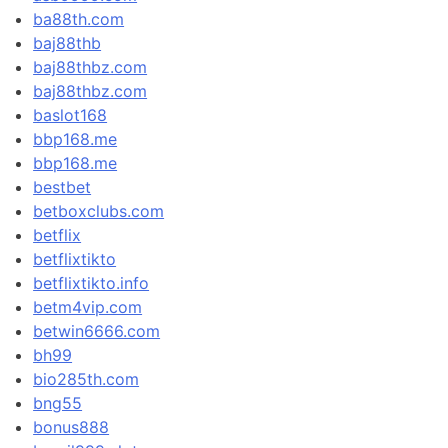
ba88th.com
baj88thb
baj88thbz.com
baj88thbz.com
baslot168
bbp168.me
bbp168.me
bestbet
betboxclubs.com
betflix
betflixtikto
betflixtikto.info
betm4vip.com
betwin6666.com
bh99
bio285th.com
bng55
bonus888