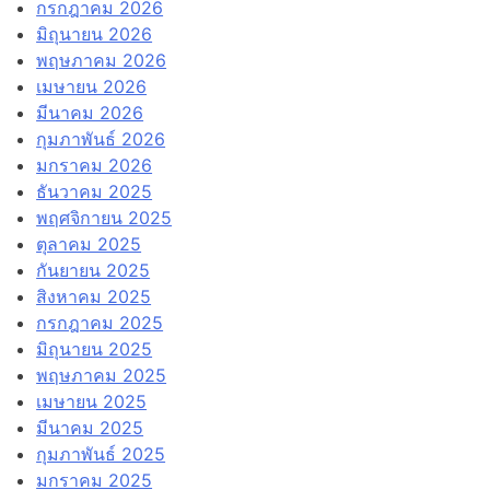
กรกฎาคม 2026
มิถุนายน 2026
พฤษภาคม 2026
เมษายน 2026
มีนาคม 2026
กุมภาพันธ์ 2026
มกราคม 2026
ธันวาคม 2025
พฤศจิกายน 2025
ตุลาคม 2025
กันยายน 2025
สิงหาคม 2025
กรกฎาคม 2025
มิถุนายน 2025
พฤษภาคม 2025
เมษายน 2025
มีนาคม 2025
กุมภาพันธ์ 2025
มกราคม 2025