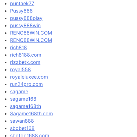
puntaek77
Pussy888
pussy888play
pussy888win
RENO88WIN.COM
RENO88WIN.COM
rich818
rich8188.com
rizzbetx.com
royal558
royaleluxee.com
run24pro.com
sagame
sagame168
sagame168th
Sagame168th.com
sawan888
sbobet168
sbotop1688.com