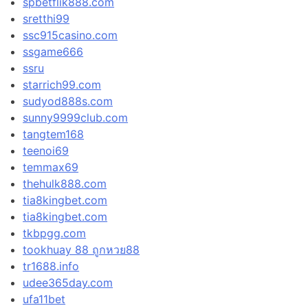
spbetflik888.com
sretthi99
ssc915casino.com
ssgame666
ssru
starrich99.com
sudyod888s.com
sunny9999club.com
tangtem168
teenoi69
temmax69
thehulk888.com
tia8kingbet.com
tia8kingbet.com
tkbpgg.com
tookhuay 88 ถูกหวย88
tr1688.info
udee365day.com
ufa11bet