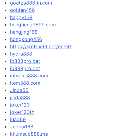
goatza888fin.com
golden456
happy168
hengheng9899.com
hengjing168
hongkong456
https://sretthi99.bet/enter/
hydra888
ib888pro.bet
ib888pro.bet
infyplus888.com
item388.com
Jinda55
jinda888
joker123
joker123th
juad69
Judhai168
khumsup888.me