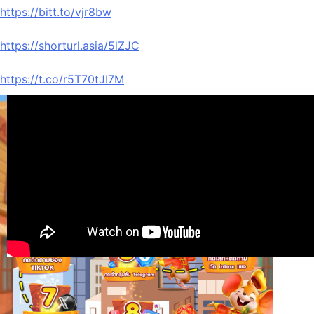
https://bitt.to/vjr8bw
https://shorturl.asia/5lZJC
https://t.co/r5T70tJI7M