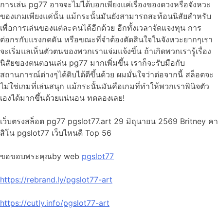
การเล่น pg77 อาจจะไม่ได้บอกเพียงแค่เรื่องของดวงหรือจังหวะ
ของเกมเพียงแค่นั้น แม้กระนั้นมันยังสามารถสะท้อนนิสัยสำหรับ
เพื่อการเล่นของแต่ละคนได้อีกด้วย อีกทั้งเวลาจัดแจงทุน การ
ต่อกรกับแรงกดดัน หรือขณะที่จำต้องตัดสินใจในจังหวะยากๆเรา
จะเริ่มแลเห็นตัวตนของพวกเราแจ่มแจ้งขึ้น ถ้าเกิดพวกเรารู้เรื่อง
นิสัยของตนตอนเล่น pg77 มากเพิ่มขึ้น เราก็จะรับมือกับ
สถานการณ์ต่างๆได้ดิบได้ดีขึ้นด้วย ผมมั่นใจว่าต่อจากนี้ สล็อตจะ
ไม่ใช่เกมที่เล่นสนุก แม้กระนั้นมันคือเกมที่ทำให้พวกเราพินิจตัว
เองได้มากขึ้นด้วยแน่นอน ทดลองเลย!
เว็บตรงสล็อต pg77 pgslot77.art 29 มิถุนายน 2569 Britney คา
สิโน pgslot77 เว็บไหนดี Top 56
ขอขอบพระคุณby web
pgslot77
https://rebrand.ly/pgslot77-art
https://cutly.info/pgslot77-art