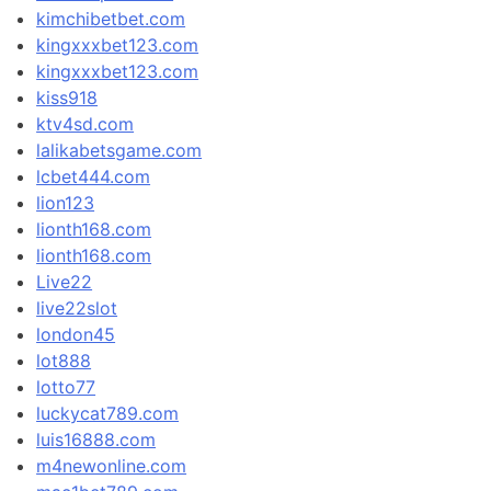
kimchibetbet.com
kingxxxbet123.com
kingxxxbet123.com
kiss918
ktv4sd.com
lalikabetsgame.com
lcbet444.com
lion123
lionth168.com
lionth168.com
Live22
live22slot
london45
lot888
lotto77
luckycat789.com
luis16888.com
m4newonline.com