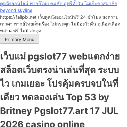
Skip
ดูหนังออนไลน์ พากย์ไทย คมชัด ดูฟรีทั้งวัน ไม่เก็บค่าสมาชิก
to
beyond skyline
content
https://failpix.net เว็บดูหนังออนไลน์ฟรี 24 ชั่วโมง สงคราม
เทวดา พากย์ไทยเต็มเรื่อง ไม่กระตุก ไม่มีอะไรคั่น ดุเดือดเลือด
พล่าน ฟรี ไม่มี สะดุด
Primary Menu
เว็บแม่ pgslot77 webแตกง่าย
สล็อตเว็บตรงน่าเล่นที่สุด ระบบ
ไว เกมเยอะ โปรคุ้มครบจบในที่
เดียว ทดลองเล่น Top 53 by
Britney Pgslot77.art 17 JUL
2026 casino online