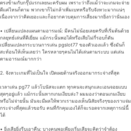
ตรงข้ามกับกรุ๊ปแรกเลยนะครับผม เพราะว่าถึงแม้ว่าจะเกมจะจ่าย
ดีแค่ไหนก็ตาม พวกเขาก็ไม่กล้าเพิ่มเบทหรือรีบจังหวะมากแน่ๆ
เนื่องจากว่าคิดเยอะและก็อยากควบคุมการเสี่ยงมากยิ่งกว่านั่นเอง
• เปลี่ยนแปลงแผนตามอารมณ์: มีคนไม่น้อยเลยครับที่เริ่มต้นด้วย
กลยุทธ์เล่นที่ดีเยี่ยม แม้กระนั้นพอได้หรือเสียไม่กี่รอบก็ดัน
เปลี่ยนแปลงกระบวนการเล่น pgslot77 ของตัวเองแล้ว ซึ่งมันก็
สะท้อนให้เห็นเลยว่า ใครหลายๆคนไม่ได้เล่นตามระบบ แต่เล่น
ตามอารมณ์มากกว่า
2. จังหวะเกมที่ไม่เป็นใจ เปิดเผยด้านจริงออกมากระจ่างที่สุด
เวลาเล่น pg77 แล้วโบนัสจะแตก ทุกคนจะสนุกและเอนจอยแบบ
สุดๆอยู่แล้ว แม้กระนั้นหากเกมเงียบล่ะ? ผมมองว่าตอนเกมเงียบ
หรือไม่จ่ายนั้น มันจะมีผลให้พวกเรามองเห็นนิสัยจริงๆของเราแจ่ม
กระจ่างที่สุดแล้วขอรับ คนที่กักคุมเองได้ก็จะรอดจากเหตุการณ์นี้
ได้
• ยิ่งเสียยิ่งรีบเอาคืน: บางคนพอเพียงเริ่มเสียจะคิดว่าจำต้อง