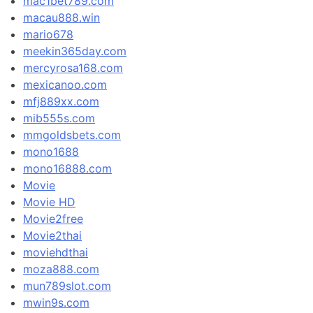
mac1bet789.com
macau888.win
mario678
meekin365day.com
mercyrosa168.com
mexicanoo.com
mfj889xx.com
mib555s.com
mmgoldsbets.com
mono1688
mono16888.com
Movie
Movie HD
Movie2free
Movie2thai
moviehdthai
moza888.com
mun789slot.com
mwin9s.com