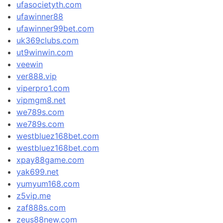
ufasocietyth.com
ufawinner88
ufawinner99bet.com
uk369clubs.com
ut9winwin.com
veewin
ver888.vip
viperpro1.com
vipmgm8.net
we789s.com
we789s.com
westbluez168bet.com
westbluez168bet.com
xpay88game.com
yak699.net
yumyum168.com
z5vip.me
zaf888s.com
zeus88new.com