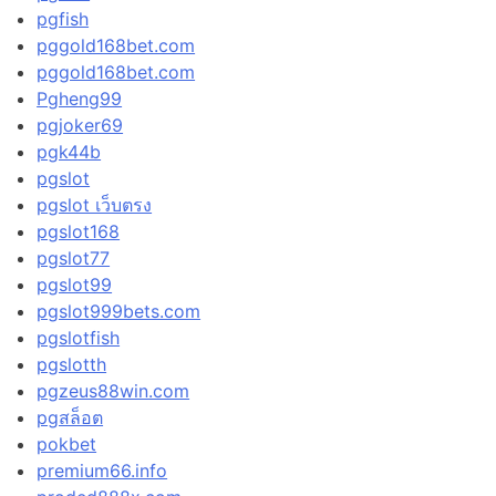
pgfish
pggold168bet.com
pggold168bet.com
Pgheng99
pgjoker69
pgk44b
pgslot
pgslot เว็บตรง
pgslot168
pgslot77
pgslot99
pgslot999bets.com
pgslotfish
pgslotth
pgzeus88win.com
pgสล็อต
pokbet
premium66.info