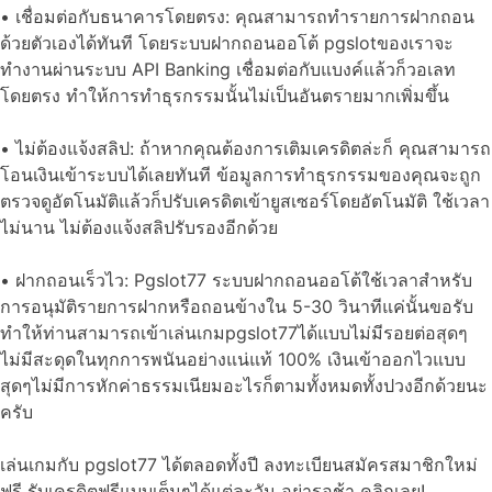
• เชื่อมต่อกับธนาคารโดยตรง: คุณสามารถทำรายการฝากถอน
ด้วยตัวเองได้ทันที โดยระบบฝากถอนออโต้ pgslotของเราจะ
ทำงานผ่านระบบ API Banking เชื่อมต่อกับแบงค์แล้วก็วอเลท
โดยตรง ทำให้การทำธุรกรรมนั้นไม่เป็นอันตรายมากเพิ่มขึ้น
• ไม่ต้องแจ้งสลิป: ถ้าหากคุณต้องการเติมเครดิตล่ะก็ คุณสามารถ
โอนเงินเข้าระบบได้เลยทันที ข้อมูลการทำธุรกรรมของคุณจะถูก
ตรวจดูอัตโนมัติแล้วก็ปรับเครดิตเข้ายูสเซอร์โดยอัตโนมัติ ใช้เวลา
ไม่นาน ไม่ต้องแจ้งสลิปรับรองอีกด้วย
• ฝากถอนเร็วไว: Pgslot77 ระบบฝากถอนออโต้ใช้เวลาสำหรับ
การอนุมัติรายการฝากหรือถอนข้างใน 5-30 วินาทีแค่นั้นขอรับ
ทำให้ท่านสามารถเข้าเล่นเกมpgslot77ได้แบบไม่มีรอยต่อสุดๆ
ไม่มีสะดุดในทุกการพนันอย่างแน่แท้ 100% เงินเข้าออกไวแบบ
สุดๆไม่มีการหักค่าธรรมเนียมอะไรก็ตามทั้งหมดทั้งปวงอีกด้วยนะ
ครับ
เล่นเกมกับ pgslot77 ได้ตลอดทั้งปี ลงทะเบียนสมัครสมาชิกใหม่
ฟรี รับเครดิตฟรีแบบเต็มๆได้แต่ละวัน อย่ารอช้า คลิกเลย!