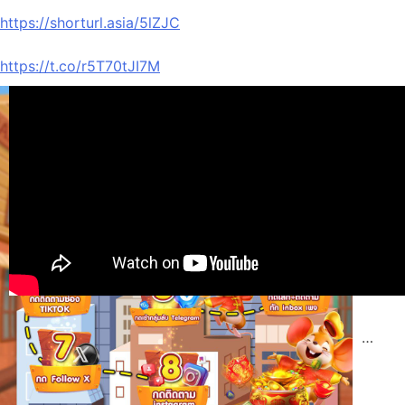
https://shorturl.asia/5lZJC
https://t.co/r5T70tJI7M
…