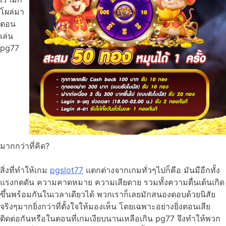
โผล่มา
ตอน
เล่น
pg77
มากกว่าที่คิด?
สิ่งที่ทำให้เกม
pgslot77
แตกต่างจากเกมทั่วๆไปก็คือ มันมีอีกทั้ง
แรงกดดัน ความคาดหมาย ความเสียดาย รวมทั้งความตื่นเต้นเกิด
ขึ้นพร้อมกันในเวลาเดียวได้ พวกเราก็เลยมักสนองตอบด้วยนิสัย
จริงๆมากยิ่งกว่าที่ตั้งใจให้มองเห็น โดยเฉพาะอย่างยิ่งตอนเสีย
ติดต่อกันหรือในตอนที่เกมเงียบนานเหลือเกิน pg77 จึงทำให้พวก