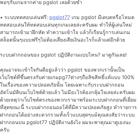
พอๆกับเกมจากค่าย pgslot เลยด้วยซ้ำ
• ระบบทดสอบเล่นฟรี:
pgslot77
เกม pgslot มีเดบดหรือโหมด
ทดสอบเล่นให้ทดสอบเล่นทุกเกมเลยล่ะครับผม ทำให้ผู้เล่นใหม่
สามารถเข้ามาฝึกหัด ทำความเข้าใจ แล้วก็เรียนรู้การเล่นเกม
สล็อตนั้นๆแบบฟรีๆไม่ต้องเสี่ยงเสียเงินอะไรก็แล้วแต่อีกด้วย
ระบบฝากถอนของ pgslot ปฏิบัติงานแบบไหน? มาดูกันเลย!
คุณอาจจะเข้าใจกันดีอยู่แล้วว่า pgslot ของพวกเรานั้นเป็น
เว็บไซต์ที่ขึ้นตรงกับค่ายเกมpg77ต่างๆถือลิขสิทธิ์แท้แบบ 100%
ในเรื่องของความปลอดภัยนั้น โดยเฉพาะกับระบบฝากถอน
อัตโนมัติบนเว็บไซต์ด้วยแล้ว ไม่มีอะไรต้องกลุ้มใจเลยล่ะครับผม
ด้วยเหตุว่าเว็บไซต์ตรงของพวกเรามาพร้อมระบบฝากถอนที่เยี่ยม
ที่สุดขณะนี้ ระบบฝากถอนออโต้ที่มีความปลอดภัยสูง ทำรายการ
ฝากถอนได้อย่างสะดวกรวมทั้งเร็วแบบสุดๆแม้คุณสงสัยว่าระบบ
ฝากถอนบน pgslot77 ปฏิบัติงานยังไง ผมจะพาคุณมาดูเองนะ
ครับ