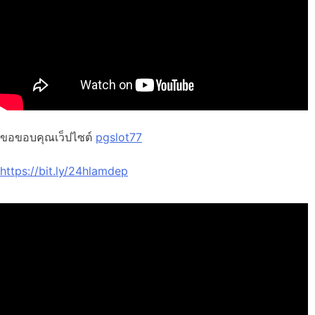
ขอขอบคุณเว็ปไซต์
pgslot77
https://bit.ly/24hlamdep