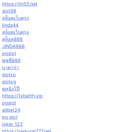
https://jin55.net
slot99
สล็อตเว็บตรง
jinda44
สล็อตเว็บตรง
สล็อต888
JINDA888
pgslot
พุซซี่888
บาคาร่า
slotxo
slotpg
ดูหนังโป๊
https://1xbetth.vip
pgslot
allbet24
pg slot
joker 123
https://samurai777.net