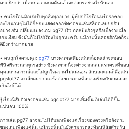
มากยิ่งกว่า เมื่อพบความกดดันแล้วจะต่อกรอย่างไรนั่นเอง
• คนใจร้อนมักเร่งรีบทุกสิ่งทุกอย่าง: ผู้ที่ปกติใจร้อนหรือรอคอย
อะไรนานๆไม่ได้ก็ชอบแสดงออกชัดๆตอนเล่นสล็อตเลยขอรับ
อย่างเช่น เปลี่ยนแปลงเกม pg77 เร็ว กดสปินรัวๆหรือเบื่อง่ายเมื่อ
เกมเงียบ ซึ่งมันก็ไม่ใช่เรื่องไม่ถูกนะครับ แม้กระนั้นคอยสักนิดก็จะ
ดียิ่งกว่ามากมาย
• คนถูกใจควบคุม:
pg77
บางคนพอเพียงเล่นสล็อตแล้วจะชอบ
พินิจพิจารณาทุกๆอย่าง ซึ่งคนพวกนี้จะต่างจากกลุ่มแรกตรงที่ชอบ
คุมสถานการณ์และไม่ถูกใจความไม่แน่นอน ลักษณะเด่นก็คือเล่น
pgslot77 ละเอียดมาก แต่ข้อด้อยเป็นบางทีอาจเครียดกับเกมเยอะ
เกินไปก็ได้
รู้เรื่องนิสัยตัวเองตอนเล่น pgslot77 มากเพิ่มขึ้น ก็เล่นได้ดีขึ้น
แน่นอน 100%
การเล่น pg77 อาจจะไม่ได้บอกเพียงแค่เรื่องของดวงหรือจังหวะ
ของเกมเพียงแค่นั้น แม้กระนั้นมันยังสามารถสะท้อนนิสัยสำหรับ