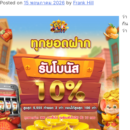
Posted on
15 พฤษภาคม 2026
by
Frank Hill
ว่า
กัน
ว่า