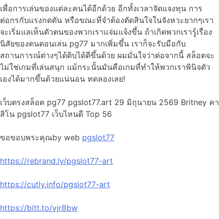
เพื่อการเล่นของแต่ละคนได้อีกด้วย อีกทั้งเวลาจัดแจงทุน การ
ต่อกรกับแรงกดดัน หรือขณะที่จำต้องตัดสินใจในจังหวะยากๆเรา
จะเริ่มแลเห็นตัวตนของพวกเราแจ่มแจ้งขึ้น ถ้าเกิดพวกเรารู้เรื่อง
นิสัยของตนตอนเล่น pg77 มากเพิ่มขึ้น เราก็จะรับมือกับ
สถานการณ์ต่างๆได้ดิบได้ดีขึ้นด้วย ผมมั่นใจว่าต่อจากนี้ สล็อตจะ
ไม่ใช่เกมที่เล่นสนุก แม้กระนั้นมันคือเกมที่ทำให้พวกเราพินิจตัว
เองได้มากขึ้นด้วยแน่นอน ทดลองเลย!
เว็บตรงสล็อต pg77 pgslot77.art 29 มิถุนายน 2569 Britney คา
สิโน pgslot77 เว็บไหนดี Top 56
ขอขอบพระคุณby web
pgslot77
https://rebrand.ly/pgslot77-art
https://cutly.info/pgslot77-art
https://bitt.to/vjr8bw