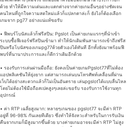
ด้วย ทำให้มีความเด่นและแตกต่างจากค่ายเกมอื่นๆอย่างชัดเจน
คนไหนที่ถูกใจความสดใหม่แล้วก็แปลกตาล่ะก็ ยังไงก็ต้องเลือก
เกมจาก pg77 อย่างแน่แท้ขอรับ
• ฟีพบร์โบนัสแล้วก็ฟรีสปิน: Pgslot เป็นค่ายเกมแรกๆที่นำเข้า
ระบบซื้อฟีเจอร์ฟรีสปินเข้ามา ทำให้นักเดิมพันสามารถเข้าถึงฟรีส
ปินหรือโบนัสของเกมpg77ด้วยตัวเองได้ทันที อีกทั้งยังมาพร้อมฟี
พบร์ที่นานาประการและก็ดีกว่าเดิมอีกด้วย
• รองรับการเล่นผ่านมือถือ: ยังคงเป็นค่ายเกมPgslot77ที่ไม่ต้อง
แอปพลิเคชันให้ยุ่งยาก แต่สามารถเล่นบนโทรศัพท์เคลื่อนที่ผ่าน
เว็บได้อย่างสะดวกแล้วก็ไม่เป็นอันตราย เล่นpgslotได้แบบลื่นไหล
โดยไม่ต้องใช้มือถือสเปคสูงๆเลยล่ะขอรับ รองรับการใช้งานทุก
อุปกรณ์
• ค่า RTP เฉลี่ยสูงมาก: หลายๆเกมของ pgslot77 จะมีค่า RTP
อยู่ที่ 96-98% กันเลยทีเดียว ซึ่งทำให้จังหวะสำหรับในการรับเงิน
คืนจากเกมก็มีสูงมากขึ้นด้วย บางค่ายเกมอาจจะมีค่า RTP ไม่สูง