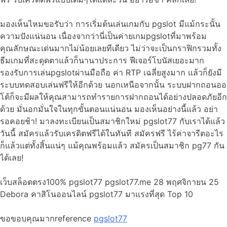
มองเห็นไหมขอรับว่า การเริ่มต้นเล่นเกมกับ pgslot มีแม้กระนั้น
ความปังแน่นอน เนื่องจากว่านี่เป็นค่ายเกมpgslotที่มาพร้อม
คุณลักษณะเด่นมากไม่น้อยเลยทีเดียว ไม่ว่าจะเป็นกราฟิกรวมทั้ง
ธีมเกมที่สะดุดตาแล้วก็นานาประการ ฟีเจอร์โบนัสเยอะมาก
รองรับการเล่นpgslotผ่านมือถือ ค่า RTP เฉลี่ยสูงมาก แล้วก็ยังมี
ระบบทดสอบเล่นฟรีให้อีกด้วย นอกเหนือจากนั้น ระบบฝากถอนออ
โต้ก็จะมีผลให้คุณสามารถทำรายการฝากถอนได้อย่างปลอดภัยอีก
ด้วย มั่นอกมั่นใจในทุกขั้นตอนแน่นอน มองเห็นอย่างนี้แล้ว อย่า
รอคอยช้า! มาลงทะเบียนเป็นสมาชิกใหม่ pgslot77 กับเราได้แล้ว
วันนี้ สมัครแล้วรับเครดิตฟรีได้ในทันที สมัครฟรี ไร้ค่าจารีตอะไร
ก็แล้วแต่ทั้งสิ้นแน่ๆ แม้คุณพร้อมแล้ว สมัครเป็นสมาชิก pg77 กัน
ได้เลย!
เว็บสล็อตตรง100% pgslot77 pgslot77.me 28 พฤศจิกายน 25
Debora คาสิโนออนไลน์ pgslot77 มาแรงที่สุด Top 10
ขอขอบคุณมากreference
pgslot77