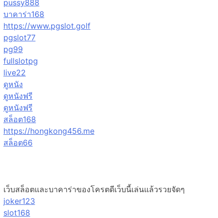
pussy888
บาคาร่า168
https://www.pgslot.golf
pgslot77
pg99
fullslotpg
live22
ดูหนัง
ดูหนังฟรี
ดูหนังฟรี
สล็อต168
https://hongkong456.me
สล็อต66
เว็บสล็อตและบาคาร่าของโครตดีเว็บนี้เล่นแล้วรวยจัดๆ
joker123
slot168