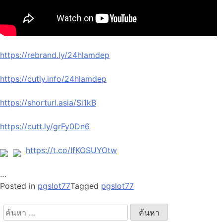
https://rebrand.ly/24hlamdep
https://cutly.info/24hlamdep
https://shorturl.asia/Si1kB
https://cutt.ly/grFy0Dn6
https://t.co/IfKOSUYOtw
…
Posted in
pgslot77
Tagged
pgslot77
ค้นหา
สำหรับ: