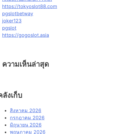
https://tokyoslot88.com
pgslotbetway
joker123
pgslot
https://gogoslot.asia
ความเห็นล่าสุด
คลังเก็บ
สิงหาคม 2026
กรกฎาคม 2026
มิถุนายน 2026
พฤษภาคม 2026