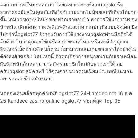
ออกแบบเกมใหม่ๆออกมา โดยเฉพาะอย่างยิ่งเกมpgslotธีม
อวกาศจะมีผลให้คุณบันเทิงใจกับเกมมากไม่น้อยเลยทีเดียวได้มาก
ขึ้น เกมpgslot77ใหม่ๆของพวกเราตอบปัญหาการใช้แรงงานของ
นักพนัน เติมเต็มความเพลิดเพลินและก็ความบันเทิงแบบจัดเต็ม ยิ่ง
ไปกว่านี้pgslot77 ยังรองรับการใช้แรงงานpgslotผ่านมือถือได้
อีกด้วย ไม่ว่าคุณจะใช้เครื่องเก่าขนาดไหน หรือจะมีสัญญาณ
อินเทอร์เน็ตช้าแค่ไหนก็ตาม ก็สามารถเล่นเกมของเราได้อย่างไม่
ต้องสงสัยขอรับ โดยเหตุนี้ ถ้าคุณต้องการสนุกสนานกับเราเหมือน
กับนักพนันล้นหลาม มาสมัครสมาชิกใหม่กับพวกเราได้เลย
ครับpgslot สมัครฟรี ไร้คุณค่าขนบธรรมเนียมประเพณีแน่นอน
อย่ารอคอยช้า สมัครเลย!
ทดลองเล่นสล็อตทุกค่ายฟรี pgslot77 24Hlamdep.net 16 ส.ค.
25 Kandace casino online pgslot77 ที่ฮิตที่สุด Top 35