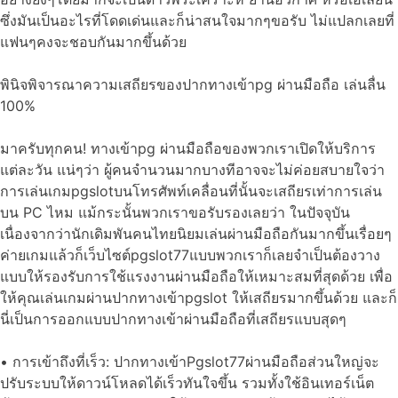
ซึ่งมันเป็นอะไรที่โดดเด่นและก็น่าสนใจมากๆขอรับ ไม่แปลกเลยที่
แฟนๆคงจะชอบกันมากขึ้นด้วย
พินิจพิจารณาความเสถียรของปากทางเข้าpg ผ่านมือถือ เล่นลื่น
100%
มาครับทุกคน! ทางเข้าpg ผ่านมือถือของพวกเราเปิดให้บริการ
แต่ละวัน แน่ๆว่า ผู้คนจำนวนมากบางทีอาจจะไม่ค่อยสบายใจว่า
การเล่นเกมpgslotบนโทรศัพท์เคลื่อนที่นั้นจะเสถียรเท่าการเล่น
บน PC ไหม แม้กระนั้นพวกเราขอรับรองเลยว่า ในปัจจุบัน
เนื่องจากว่านักเดิมพันคนไทยนิยมเล่นผ่านมือถือกันมากขึ้นเรื่อยๆ
ค่ายเกมแล้วก็เว็บไซต์pgslot77แบบพวกเราก็เลยจำเป็นต้องวาง
แบบให้รองรับการใช้แรงงานผ่านมือถือให้เหมาะสมที่สุดด้วย เพื่อ
ให้คุณเล่นเกมผ่านปากทางเข้าpgslot ให้เสถียรมากขึ้นด้วย และก็
นี่เป็นการออกแบบปากทางเข้าผ่านมือถือที่เสถียรแบบสุดๆ
• การเข้าถึงที่เร็ว: ปากทางเข้าPgslot77ผ่านมือถือส่วนใหญ่จะ
ปรับระบบให้ดาวน์โหลดได้เร็วทันใจขึ้น รวมทั้งใช้อินเทอร์เน็ต