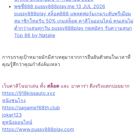
พุซซี่888 pussy888play.me 13 JUL 2026
pussy888play สล็อต888 แพลตฟอร์มเกมระดับพรีเมียม
สมาชิกใหม่รับ 50% เกมสล็อต คาสิโนออนไลน์ คนเล่นไม่
ต่ำกว่าแสนทุกวัน pussy888play กดสมัคร รับความสนุก
Top 86 by Natalie
การบรรลุเป้าหมายมักมีสาเหตุมาจากการยืนยันตัวตนในเวลาที่
คุณรู้สึกว่าคุณกำลังล้มเหลว
เว็บคาสิโนน่าเล่น ทั้ง
สล็อต
และ
บาคาร่า
ตึงจริงแตกบ่อยมาก
https://918kissauto.xyz
หนังชนโรง
https://sagame168th.club
joker123
ดูหนังออนไลน์
https://www.pussy888play.com