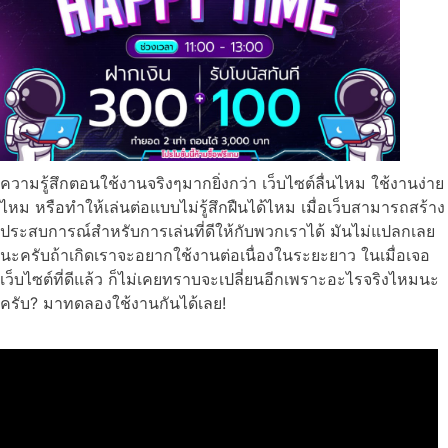
ความรู้สึกตอนใช้งานจริงๆมากยิ่งกว่า เว็บไซต์ลื่นไหม ใช้งานง่าย
ไหม หรือทำให้เล่นต่อแบบไม่รู้สึกฝืนได้ไหม เมื่อเว็บสามารถสร้าง
ประสบการณ์สำหรับการเล่นที่ดีให้กับพวกเราได้ มันไม่แปลกเลย
นะครับถ้าเกิดเราจะอยากใช้งานต่อเนื่องในระยะยาว ในเมื่อเจอ
เว็บไซต์ที่ดีแล้ว ก็ไม่เคยทราบจะเปลี่ยนอีกเพราะอะไรจริงไหมนะ
ครับ? มาทดลองใช้งานกันได้เลย!