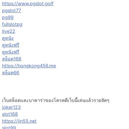
https://www.pgslot.golf
pgslot77
pg99
fullslotpg
live22
ดูหนัง
ดูหนังฟรี
ดูหนังฟรี
สล็อต168
https://hongkong456.me
สล็อต66
เว็บสล็อตและบาคาร่าของโครตดีเว็บนี้เล่นแล้วรวยจัดๆ
joker123
slot168
https://jin55.net
slot99