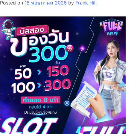
Posted on
18 พฤษภาคม 2026
by
Frank Hill