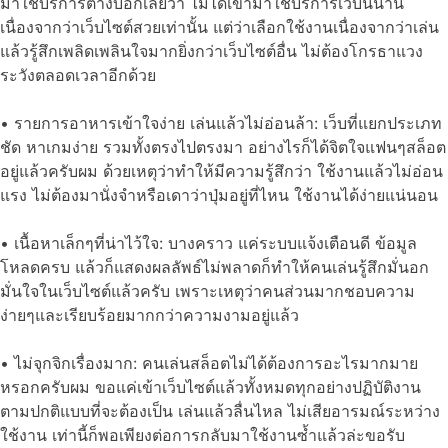
มาใช้บริการต่างบอกเลยว่า ไม่ได้เข้ามาใช้บริการเว็บนี้นาน
เนื่องจากว่าเว็บไซต์สวยเท่านั้น แต่ว่าเลือกใช้งานเนื่องจากว่าเล่น
แล้วรู้สึกเพลิดเพลินใจมากยิ่งกว่าเว็บไซต์อื่น ไม่ต้องโกรธาแวง
ระวังตลอดเวลาอีกด้วย
• รายการอาหารเข้าใจง่าย เล่นแล้วไม่อ่อนล้า: เว็บที่แยกประเภท
ชัด หาเกมง่าย รวมทั้งตรงไปตรงมา อย่างไรก็ได้จิตใจแฟนๆสล็อต
อยู่แล้วครับผม ด้วยเหตุว่าทำให้มีความรู้สึกว่า ใช้งานแล้วไม่อ่อน
แรง ไม่ต้องมานั่งจำหรือเดาว่าปุ่มอยู่ที่ไหน ใช้งานได้ง่ายแน่นอน
• เนื้อหาเล็กๆที่น่าไว้ใจ: บางคราว แค่ระบบแจ้งเตือนดี ข้อมูล
โหลดครบ แล้วก็แสดงผลลัพธ์ไม่พลาดก็ทำให้คนเล่นรู้สึกมั่นอก
มั่นใจในเว็บไซต์แล้วครับ เพราะเหตุว่าคนส่วนมากชอบความ
ง่ายๆและเรียบร้อยมากกว่าความงามอยู่แล้ว
• ไม่จุกจิกเรื่องมาก: คนเล่นสล็อตไม่ได้ต้องการอะไรมากมาย
หรอกครับผม ขอแค่เข้าเว็บไซต์แล้วทั้งหมดทุกอย่างปฏิบัติงาน
ตามปกติแบบที่จะต้องเป็น เล่นแล้วลื่นไหล ไม่เสียอารมณ์ระหว่าง
ใช้งาน เท่านี้ก็พอเพียงต่อการกลับมาใช้งานซ้ำแล้วล่ะขอรับ