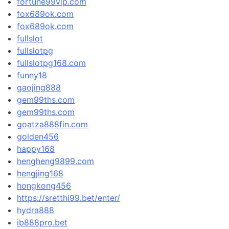
fortune99vip.com
fox689ok.com
fox689ok.com
fullslot
fullslotpg
fullslotpg168.com
funny18
gaojing888
gem99ths.com
gem99ths.com
goatza888fin.com
golden456
happy168
hengheng9899.com
hengjing168
hongkong456
https://sretthi99.bet/enter/
hydra888
ib888pro.bet