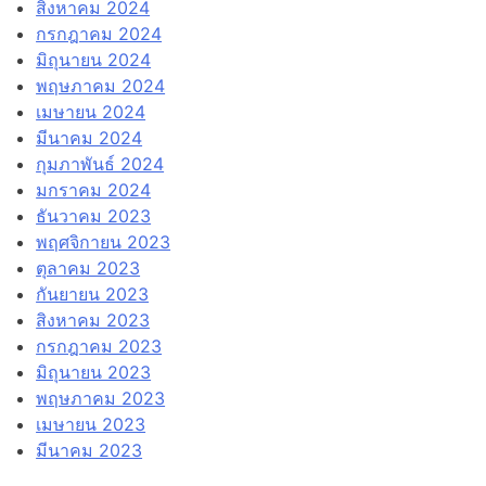
สิงหาคม 2024
กรกฎาคม 2024
มิถุนายน 2024
พฤษภาคม 2024
เมษายน 2024
มีนาคม 2024
กุมภาพันธ์ 2024
มกราคม 2024
ธันวาคม 2023
พฤศจิกายน 2023
ตุลาคม 2023
กันยายน 2023
สิงหาคม 2023
กรกฎาคม 2023
มิถุนายน 2023
พฤษภาคม 2023
เมษายน 2023
มีนาคม 2023