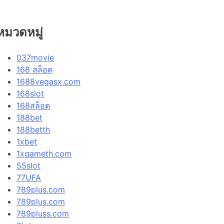
หมวดหมู่
037movie
168 สล็อต
1688vegasx.com
168slot
168สล็อต
188bet
188betth
1xbet
1xgameth.com
55slot
77UFA
789plus.com
789plus.com
789pluss.com